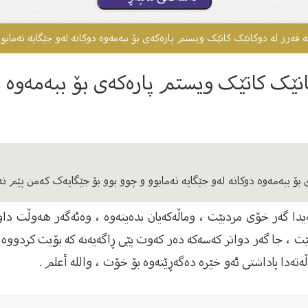
ەرز لە دوکانێک کاتێک ویستم پارەکەى بۆ ببەمەوە دوکانە لەو جێگایە نەمابوو
ک کاتێک ویستم پارەکەى بۆ ببەمەوە دوکا
 ببەمەوە دوکانە لەو جێگایە نەمابوو و چوو بوو بۆ جێگایەک کەمن پێم نەد
یدا گەر خۆی مردبێت ، وماڵەکەیان بدەیتەوە ، وەئەگەر هەوڵت داو
ت ، جا گەر دواتر کەسەکە دەر کەوت پێی ڕاگەیەنە کە بۆیت کردووە 
تەدا پاداشتی ئەو خێرە دەگەڕێتەوە بۆ خۆت ، والله أعلم .