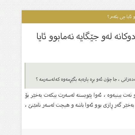
 ئایا چی بکەم؟
نە لەو جێگایە نەمابوو ئایا
ەزانی ، جا چۆن ئەو بڕە پارەیە بگێڕمەوە کەلەسەرمە ؟
 نەت بینیەوە ، ئەوا پێویستە لەسەرت بیکەت بەخێر بۆ
بەخێر گەر ڕازی بوو ئەوا باشە و هیچت لەسەر نامێنێ ،