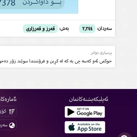
سەردان:
بەش:
٢,٢٤٤
قەرز و قەرزارى
پرسیاری دواتر
حوکمی ئەو کەسە چی یە کە لە کڕین و فرۆشتندا سوێند زۆر دەخو
ئەپلیکەیشنەکانمان
ئامارەکا
کۆی 
سەرد