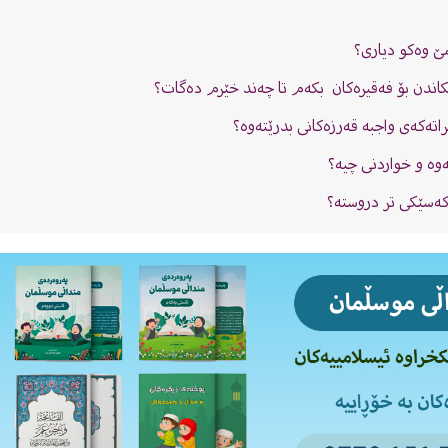
ێ وەکو دیارى؟
اندن بۆ فەقیرەکان بکەم تا چەند خێرم دەگات؟
اتەکەى واجبە قەرزەکانى بدرێتەوە؟
انەوە و خواردنی چیە؟
ی كه‌سێكی تر دروستە؟