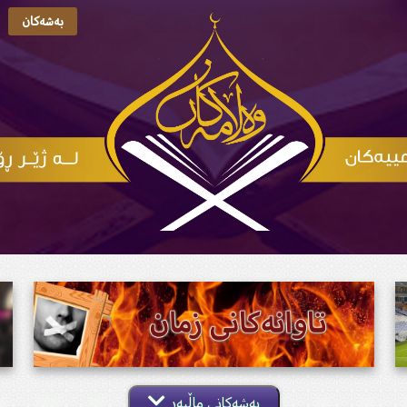
بەشەکان
بەشەکانی ماڵپەڕ