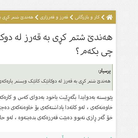
کار و بازرگانی
قەرز و قەرزارى
هەندێ شتم کڕی بە ق
هەندێ شتم کڕی بە قەرز لە دوکانێ
چی بکەم؟
پرسیار:
هەندێ شتم کڕی بە قەرز لە دوکانێک کاتێک ویستم پارەکەى بۆ
پێویستە بەدوایدا بگەڕێیت یاخود بەدوای کەس و کارەکە
خاوەنەکەی ، لەو کاتەدا پاداشتەکەی بۆ خاوەنەکەی دەچێ
خۆ گەر ڕازی نەبوو دەبێت قەرزەکەی بدەیتەوە ، لەو حاڵە