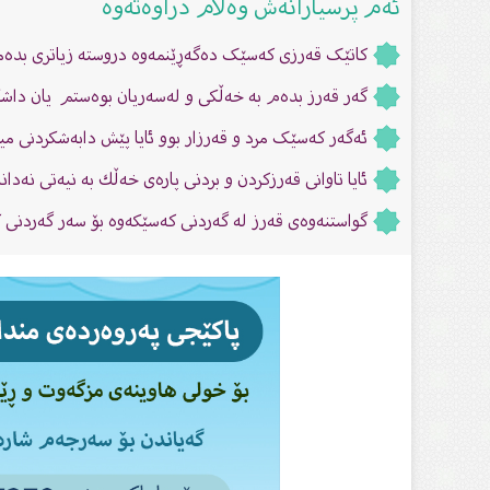
ئەم پرسیارانەش وەڵام دراوەتەوە
کاتێک قەرزى کەسێک دەگەڕێنمەوە دروستە زیاترى بدەم
گەر قەرز بدەم بە خەڵکى و لەسەریان بوەستم یان داشك
ئەگەر کەسێک مرد و قەرزار بوو ئایا پێش دابەشکردنى میر
ئایا تاوانى قەرزکردن و بردنی پاره‌ی خه‌ڵك به‌ نیه‌تی نەد
گواستنه‌وه‌ی قه‌رز له‌ گه‌ردنی كه‌سێكه‌وه‌ بۆ سه‌ر گه‌ردن