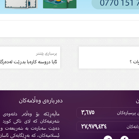
پرسیاری پێشتر
ات ؟
ئایا دروستە کارەبا بدرێت لەدەرگا
ن
دەربارەی وەڵامەکان
٣,٦٧٥
پرسیارەکان
ماڵپەڕێکە بۆ وەڵام دانەوەی پ
شەرعیەکان کە لای تاکی کورد 
٢٧,٩٧٩,٤٣٤
انەکان
دەبێت سەبارەت بە شەریعەت و 
ئیسلامیەکان، کە بەڕێگایەکی ئاسان