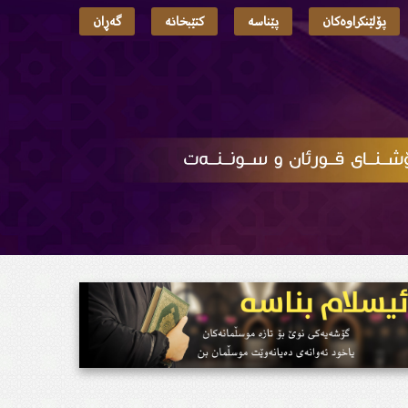
پۆلێنکراوەکان
پێناسە
کتێبخانە
گەڕان