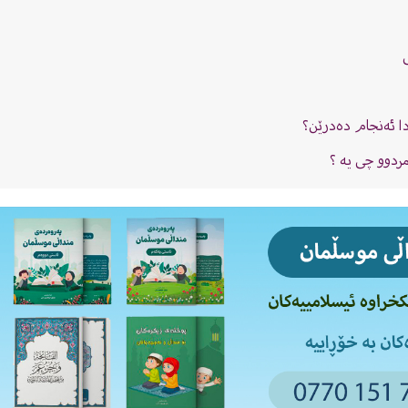
دا ئەنجام دەدرێن؟
ردوو چی یە ؟