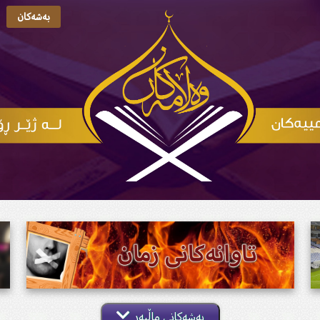
بەشەکان
بەشەکانی ماڵپەڕ