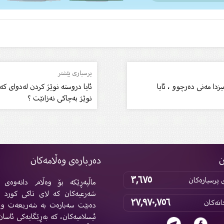
پرسیاری پێشتر
دا مەنی دەرچوو ، ئایا
ئایا دروستە نوێژ کردن لەدوای کە
نوێژ بەچاکی نەزانێت ؟
ن
دەربارەی وەڵامەکان
٣,٦٧٥
پرسیارەکان
ماڵپەڕێکە بۆ وەڵام دانەوەی پ
شەرعیەکان کە لای تاکی کورد 
٢٧,٩٧٠,٧٥٦
انەکان
دەبێت سەبارەت بە شەریعەت و 
ئیسلامیەکان، کە بەڕێگایەکی ئاسان