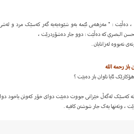
الله لە "المجموع" (5/123) دا ، دەڵێت : " مەزهەبی ئێمە بەو شێوەیەیە گەر کەسێ
لحسن البصري کە دەڵێت : دوو جار دەشۆردرێت ،
 نەبووە لەزانایان .
 باز رحمه الله
ۆکارێک ئایا تاوان بار دەبێت ؟
ونە کەسێک لەگەڵ خێزانی جووت دەبێت دوای خۆر کەوتن یاخود دوای ن
ت ، وتەنها یەک جار شوشتن کافیە .