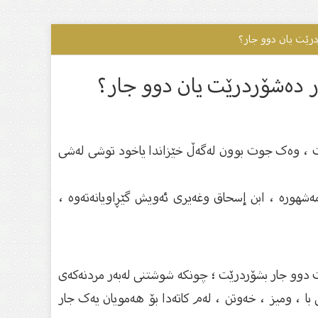
ردرێت یان دوو جار؟
ار دەشۆردرێت یان دوو جار؟
ێت ، وەک جوت بوون لەگەڵ خێزاندا یاخود توشی لەشی
ەشهورە ، ابن إسحاق وغەيری ئەویش گێڕاویانەتەوە ،
ات دوو جار بشۆردرێت ؛ چونکە شوشتنی لەبەر مردنەکەی
، ومیز ، خەوتن ، لەم کاتەدا بۆ هەمویان یەک جار