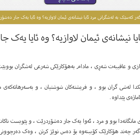
ەر کەسێک بە لەشگرانى مرد ئایا نیشانەى ئیمان لاوازیە؟ وە ئایا یەک جار دەشۆ
ا نیشانەى ئیمان لاوازیە؟ وە ئایا یەک ج
اوازی و عاقیبەت شەڕی ، مادام بەهۆکارێکی شەرعی لەشگران بووب
کدا لەشی گران بوو ، و فریشتەکان شوشتیان ، و بەسەرهاتەکەی م
اژەی پێداوە .
مانگانەدا بوو و مرد ، ئەوا یەک جار دەشۆردرێت ، و پێویست ناک
 چەند هۆکارێک کۆببنەوە بۆ دەس نوێژ کرتن ، وەک دەرچوونی با 