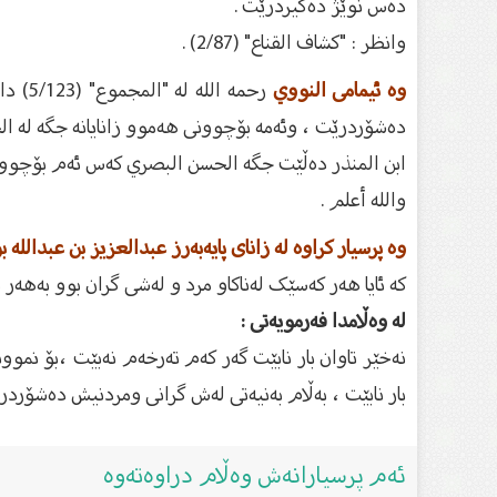
دەس نوێژ دەگیردرێت .
وانظر : "كشاف القناع" (2/87) .
وە ئیمامی النووي
رحمه 
دەشۆردرێت ، وئەمە بۆچوونی هەموو زانایانە جگە لە ا
ابن المنذر دەڵێت جگە الحسن البصري کەس ئەم بۆچوونەی
والله أعلم .
وە پرسیار کراوە لە زاناى پایەبەرز عبدالعزیز بن عبدالله بن
کە ئایا هەر کەسێک لەناکاو مرد و لەشی گران بوو بەهەر ه
لە وەڵامدا فەرمویەتى :
نەخێر تاوان بار نابێت گەر کەم تەرخەم نەبێت ،بۆ نمو
بار نابێت ، بەڵام بەنیەتی لەش گرانی ومردنیش دەشۆردرێ
ئەم پرسیارانەش وەڵام دراوەتەوە