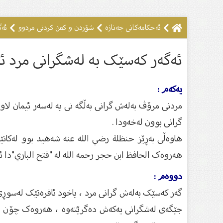
ئه‌حكامه‌كانى جه‌نازه‌
شۆردن و کفن کردنى مردوو
ئەگ
ئەگەر کەسێک بە لەشگرانى مرد ئای
یەکەم :
مردنی مرۆڤ بەلەش گرانی بەڵگە نی یە لەسەر ئیمان ل
گرانی بوون لەخەودا .
هاوەڵی بەڕێز حنظلة رضي الله عنه شەهید بوو لەکاتێ
هەروەک الحافظ ابن حجر رحمه الله لە "فتح الباري"دا ئام
دووەم :
گەر کەسێک بەلەش گرانی مرد ، یاخود ئافرەتێک لەسوڕی 
جێگەی لەشگرانی یەکەش دەگرێتەوە ، هەروەک چۆن گەر