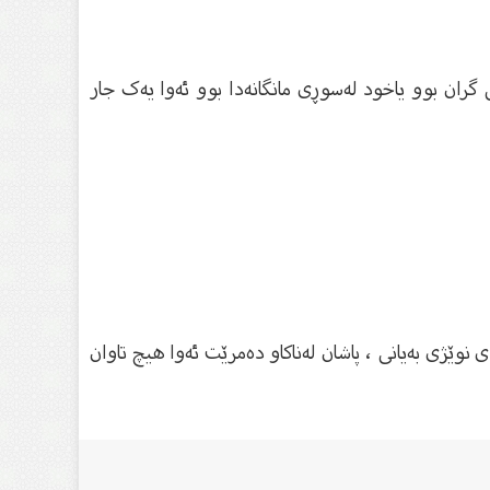
ک مرد و لەشی گران بوو یاخود لەسوڕی مانگانەدا بوو ئەوا یەک جار
وێژی بەیانی ، پاشان لەناکاو دەمرێت ئەوا هیچ تاوان