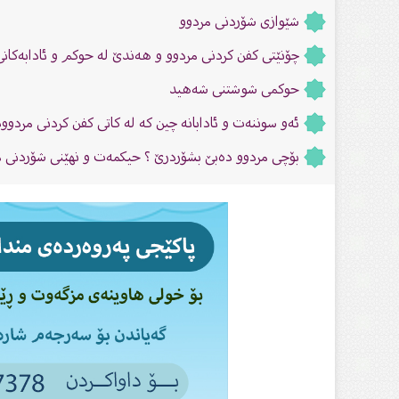
شێوازی شۆردنی مردوو
چۆنێتى کفن کردنی مردوو و هەندێ لە حوکم و ئادابەکانى
حوکمی شوشتنی شەهید
ئەو سوننەت و ئادابانە چین کە لە کاتى كفن كردنی مردوو
بۆچى مردوو دەبێ بشۆردرێ ؟ حیکمەت و نهێنى شۆردنى م