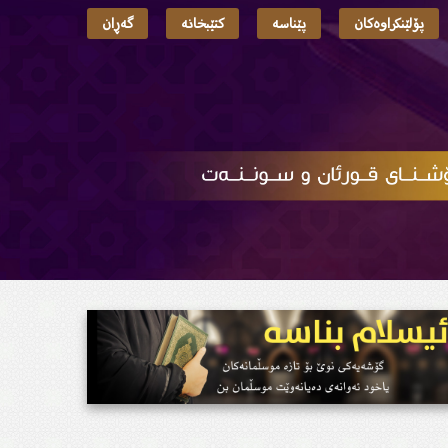
پۆلێنکراوەکان
پێناسە
کتێبخانە
گەڕان