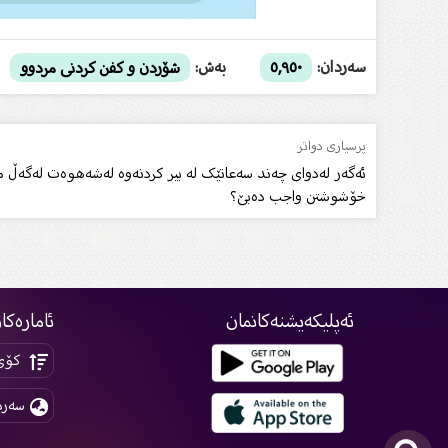
سەردان:
بەش:
٥,٩٥٠
شۆردن و کفن کردنى مردوو
پرسیاری دواتر
ئەگەر لەدوای چەند سەعاتێک لە بیر کردنەوە لەشەهوەت لەگەڵ میز
خۆشوشتن واجب دەبێ؟
ئەپلیکەیشنەکانمان
ئامارەکا
کۆی 
سەرد