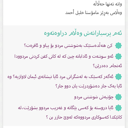
واتە تەنها حەڵاڵە
وەڵامى بەڕێز مامۆستا خلیل أحمد
ئەم پرسیارانەش وەڵام دراوەتەوە
کێ هەڵدەستێک بەشوشتنی مردو بۆ پیاو و ئافرەت؟
ئەو سوننەت و ئادابانە چین کە لە کاتى كفن كردنی مردوودا
ئەنجام دەدرێن؟
ئەگەر کەسێک بە لەشگرانى مرد ئایا نیشانەى ئیمان لاوازیە؟ وە
ئایا یەک جار دەشۆردرێت یان دوو جار؟
چۆنیەتی شوشتنی مردو
ئایا دروستە بۆ کەسی بێگانە و غەریب مردوو بشۆرێت،لە
کاتێکدا کەسوکارى مردووەکە لەوێ حازر بن ؟