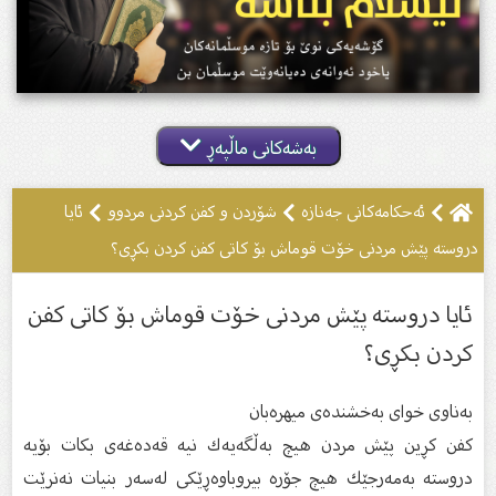
بەشەکانی ماڵپەڕ
ئه‌حكامه‌كانى جه‌نازه‌
شۆردن و کفن کردنى مردوو
ئایا
دروستە پێش مردنی خۆت قوماش بۆ كاتی كفن كردن بكڕی؟
ئایا دروستە پێش مردنی خۆت قوماش بۆ كاتی كفن
كردن بكڕی؟
بەناوی خوای بەخشندەی میهرەبان
كفن كڕین پێش مردن هیچ بەڵگەیەك نیە قەدەغەی بكات بۆیە
دروستە بەمەرجێك هیچ جۆرە بیروباوەڕێكی لەسەر بنیات نەنرێت