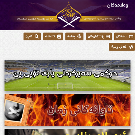
بەشەکان
پۆلێنکراوەکان
پێناسە
کتێبخانە
گەڕان
ناردنی پرسیار