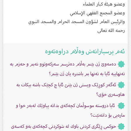
وعضو هيئة كبار العلماء
وعضو المجمع الفقهي الإسلامي
والرئيس العام لشؤون المسجد الحرام والمسجد النبوي
رحمه الله تعالى
ئەم پرسیارانەش وەڵام دراوەتەوە
دەمەوێ ژن بێنم بەڵام دەترسم سەركەوتوو نەبم و حەزم بە
تەنهاییە ئایا به تەنها بم باشترە یان ژن بێنم؟
ئەگەر کوڕێک ویستى ژن بێنێ ئایا چ کچێک باشە بیکات بە
هاوسەرى خۆى؟
ئایا دروسته‌ موسوڵمان كچه‌كه‌ى بداته‌ پیاوێك له‌به‌ر خوا و
ماره‌یى بۆ دانه‌نێت؟
حوكمی ڕێگری كردنی باوك لە شوكردنی كچەكەی بەو كەسەی