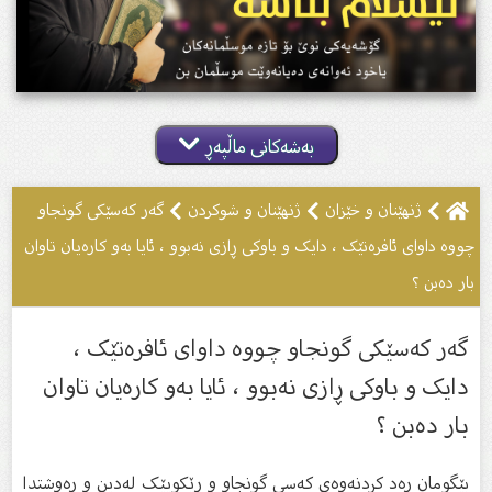
بەشەکانی ماڵپەڕ
ژنهێنان و خێزان
ژنهێنان و شوکردن
گەر کەسێکی گونجاو
چووە داوای ئافرەتێک ، دایک و باوکی ڕازی نەبوو ، ئایا بەو کارەیان تاوان
بار دەبن ؟
گەر کەسێکی گونجاو چووە داوای ئافرەتێک ،
دایک و باوکی ڕازی نەبوو ، ئایا بەو کارەیان تاوان
بار دەبن ؟
بێگومان ڕەد کردنەوەی کەسی گونجاو و ڕێکوپێک لەدین و ڕەوشتدا