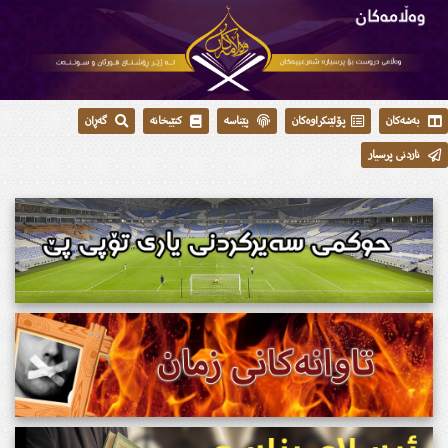
بەشەکان
پۆلێنکراوەکان
پێناسە
کتێبخانە
گەڕان
ناردنی پرسیار