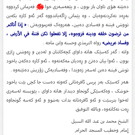
دەبێتە هۆی تاوان بار بوون ، و پێغەمبەری خوا
ﷺ
فەرمانی کردووە
بەڕەد نەکردنەوەیان ، وە پێمانی ڕاگەیاندووە گەر ئەو کارە بکەین
تووشی فیتنە و فەسادی دەبین، هەروەک فەرموویەتی :
« إذا أتاكم
من ترضون خلقه ودينه فزوجوه، إلا تفعلوا تكن فتنة في الأرض ،
وفساد عريض»
رواه الترمذي وحسنه وابن ماجه .
واتە : گەر کەسێک هاتە داوای کچەکانتان و لەدین و ڕەوشتی ڕازی
بوون ، ئەوا بیان دەنێ و ڕەدیان مەکەنەوە ، ئەو کارە دەکەن یاخود
توشی فیتنە دەبن لەسەر زەویدا ، وفەسادیەکی زۆریش دەنێنەوە .
هەر کەسێک بەر پرسی ئافرەتانی کەوتە دەست جا کچی بێت یاخود
خوشک ، وەکەسێکی گونجاو دیندار هاتە داوای ، پێویستە لەسەری
لەخوا بترسێت و ئەو ئافرەتانە بدات بەشوو و ئەو کەسە گونجاوە
ڕەت نەکاتەوە، وبالله التوفيق.
الشبخ محمد بن عبد الله السبيل
إمام وخطيب المسجد الحرام