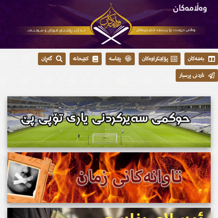
بەشەکان
پۆلێنکراوەکان
پێناسە
کتێبخانە
گەڕان
ناردنی پرسیار