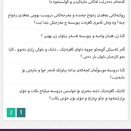
ئه‌نجام ده‌درێت له‌كاتی ماره‌كردن و گواستنه‌وه‌ دا
ڕوکنەکانی عەقدی زەواج چەندە و مەرجەکانی دروست بوونی عەقدی زەواج
چیە؟ وە وەلی ئەمری ئافرەت پێویستە چ مەرجێکى تێدا بێت؟
ئایا ژن هێنان واجبە و پێویستە لەسەر پیاوان ژن بهێنن ؟
گەر کەسێکی گونجاو چووە داوای ئافرەتێک ، دایک و باوکی ڕازی نەبوو ، ئایا
بەو کارەیان تاوان بار دەبن ؟
ئایا دروسته‌ موسوڵمان كچه‌كه‌ى بداته‌ پیاوێك له‌به‌ر خوا و ماره‌یى بۆ
دانه‌نێت؟
کاتێک ئافرەتێک دێنە سەیرى بۆ خواستنى دروستە میکیاج بکات و خۆى
بڕازێنێتەوە و چاو بڕەژێ و خۆى بۆن خۆش بکات؟
2
1