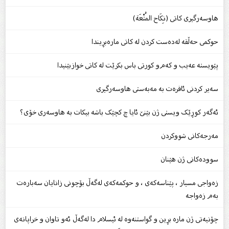
هاوسه‌رگیرى كاتى (نِكَاح المُتْعَة)
حوكمی حەڵقە لەدەست كردن لە كاتی مارەبڕیندا
پێویستە عەیب‌ و كەم‌و كورتی باس بكرێت لە كاتی خوازبێنیدا
سەیر کردنی ئافرەت بە مەبەستى هاوسەرگیرى
ئەگەر کوڕێک ویستى ژن بێنێ ئایا چ کچێک باشە بیکات بە هاوسەرى خۆى؟
مه‌رجه‌كانی شووكردن
سوودەکانى ژن هێنان
زەواجی مسیار ، پێناسەکەی ، و حوکمەکەی لەگەڵ بۆچونى زانایان سەبارەت
بەم زەواجە
چۆنيه‌تی ژن ماره‌ بڕين و گواستنه‌وه‌ له‌ ئيسلام دا لەگەڵ ئه‌و تاوان و خراپانه‌ی