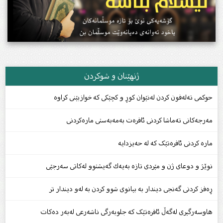
ژنهێنان و شوکردن
حوکمی تەلەفون کردن لەنێوان کوڕ و کچێکی کە خوازبێنی کراوە
مەرجەکانی تەماشا کردنی ئافرەت بەمەبەستی مارەکردنی
مارە کردنی ئافرەتێک کە لە حەیزدایە
نوێژ و دوعای ژن و مێردی تازە بەیەك گەیشتوو لەكاتی سەرجێی
ڕەفز کردنى گەنجی دیندار بە بیانوی شوو کردن بە لەو دیندار تر
هاوسەرگیرى لەگەڵ ئافرەتێک کە جلوبەرگى ناشەرعى لەبەر دەکات