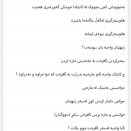
بەشوودانى كچى بچووك لە كاتێكدا خوشكى گەورەترى هەبێت
هاوسەرگیرى لەگەڵ بێگانەدا باشترە
هاوسەرگیری نیوەی ئیمانە
ژنهێنان واجبە یان سوننەت؟
سەیرکردنى ئافرەت بە مەبەستى مارە کردن
چ کاتێک واجبە ئەو مارەییە بدرێت بە ئافرەت کە دوا خراوە و نەدراوە ؟
دواخستنى بەشێک لە مارەیی
حوکمی ناچار کردنی کوڕ لەسەر ژنهێنان
خواستنى و مارە بڕینى ئافره‌تى سكپڕ (دووگیان)
ئایا واجبە لەسەر ئافرەت شوو بکات ؟