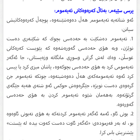
پرسى سێیه‌م: به‌تاڵ كه‌ره‌وه‌كانى ته‌یه‌موم:
ئه‌و شتانه‌یه‌ ته‌یه‌مومم هه‌ڵ ده‌وه‌شێننه‌وه‌، پوچه‌ڵ كه‌ره‌وه‌كانیشی
سیانن:
1. ته‌یه‌موم ده‌شكێت به‌ حه‌ده‌سى بچوك كه‌ شكێنه‌رى ده‌ست
نوێژن، وبه‌ هۆى حه‌ده‌سى گه‌وره‌شه‌وه‌ كه‌ پێویست كه‌ره‌كانى
غوسڵن، وه‌ك له‌ش گرانى وسوڕى مانگانه‌ وزه‌یستانى، جا ئه‌گه‌ر
ته‌یه‌مومى كرد به‌ هۆى حه‌ده‌سى بچوكه‌وه‌، پاشان میزى كرد یا پیسى
كرد ئه‌وه‌ ته‌یه‌مومه‌كه‌ى هه‌ڵ ده‌وه‌شیته‌وه‌، چونكه‌ ته‌یه‌موم جێ
گره‌وه‌ى ده‌ست نویژه‌، جێگره‌وه‌ش حوكمى ئه‌و شته‌ى هه‌یه‌ جێگه‌ى
گرتۆته‌وه‌. به‌هه‌مان شێوه‌ ته‌یه‌موم كردن به‌ هۆى حه‌ده‌سى
گه‌وره‌وه‌.
2. بونی ئاو، ئه‌مه‌ ئه‌گه‌ر ته‌یه‌موم كردنه‌كه‌ به‌ هۆى نه‌بونی ئاوه‌وه‌
بو، له‌ به‌ر فه‌رموده‌ى: «ئه‌گه‌ر ئاوت ده‌ست كه‌وت بیده‌ له‌ پێستت»
پێشتریش باس كرا.