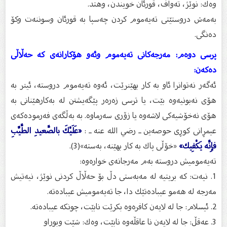
وه‌ك: نوێژ، ته‌واف، قورئان خویندن، وهتد.
به‌مه‌ش دروستێتى ته‌یه‌موم كردن چه‌سپا به‌ قورئان وسوننه‌ت وكۆ
ده‌نگى.
پرسى دوه‌م: مه‌رجه‌كانى ته‌یه‌موم وئه‌و هۆكارانه‌ى كه‌ حه‌ڵاڵی
ده‌كه‌ن:
ئه‌گه‌ر نه‌توانرا ئاو به‌ كار بهێنرێت، ئه‌وه‌ ته‌یه‌موم دروسته‌، ئیتر به‌
هۆى نه‌بونیه‌وه‌ بێت، یا ترسی زه‌ره‌ر پێگه‌یشتن له‌ به‌كارهێنانى به‌
هۆى نه‌خۆشیه‌كی لاشه‌وه‌ یا زۆری سه‌رماوه‌. به‌ به‌ڵگه‌ى فه‌رموده‌كه‌ى
عیمڕانى كوڕى حوصه‌ین ـ رضي الله عنه ـ :
«عَلَيْكَ بالصَّعيدِ الطَّيِّبِ
فإِنَّه يَكْفِيك»
«خۆڵى پاك به‌ كار بهێنه‌، به‌سته‌»(3).
ته‌یه‌مومیش دروسته‌ به‌م مه‌رجانه‌ى خواره‌وه‌:
1. نیه‌ت: كه‌ بریتیه‌ له‌ مه‌به‌ستی دڵ بۆ حه‌ڵاڵ كردنی نوێژ، نیه‌تیش
مه‌رجه‌ له‌ هه‌مو عیباده‌تێك دا، جا ته‌یه‌مومیش عیباده‌ته‌.
2. ئیسلام: جا له‌ لایه‌ن كافره‌وه‌ بكرێت نابێت، چونكه‌ عیباده‌ته‌.
3. عه‌قڵ: جا له‌ لایه‌ن نا عاقڵه‌وه‌ نابێت، وه‌ك: شێت وبوراو