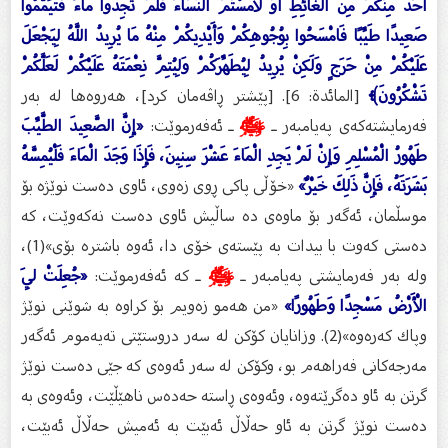
أَحَدٌ مِنْكُمْ مِنَ الْغَائِطِ أَوْ لَامَسْتُمُ النِّسَاءَ فَلَمْ تَجِدُوا مَاءً فَتَيَمَّمُوا
صَعِيدًا طَيِّبًا فَامْسَحُوا بِوُجُوهِكُمْ وَأَيْدِيكُمْ مِنْهُ مَا يُرِيدُ اللَّهُ لِيَجْعَلَ
عَلَيْكُمْ مِنْ حَرَجٍ وَلَكِنْ يُرِيدُ لِيُطَهِّرَكُمْ وَلِيُتِمَّ نِعْمَتَهُ عَلَيْكُمْ لَعَلَّكُمْ
تَشْكُرُونَ﴾
[المائدة: 6]. [پێشتر ڕاڤه‌مان كرد]، هه‌روه‌ها له‌ به‌ر
فه‌رمایشته‌كه‌ى په‌یامبه‌ر ـ
ﷺ
ـ ئه‌فه‌رموێت:
«إِنَّ الصَّعِيدَ الطَّيِّبَ
طَهُورُ الْمُسْلِمِ وَإِنْ لَمْ يَجِدِ الْمَاءَ عَشْرَ سِنِينَ، فَإِذَا وَجَدَ الْمَاءَ فَلْيُمِسَّهُ
بَشَرَتَهُ، فَإِنَّ ذَلِكَ خَيْرٌ»
«خۆڵى پاكی ڕوی زه‌وی، ئاوی ده‌ست نوێژه‌ بۆ
موسڵمان، ئه‌گه‌ر بۆ ماوه‌ى ده‌ ساڵیش ئاوی ده‌ست نه‌كه‌وێت، كه‌
ده‌ستی كه‌وت با بیدات به‌ پێسته‌ى خۆی دا، ئه‌وه‌ باشتره‌ بۆی»(1)،
وله‌ به‌ر فه‌رمایشتى په‌یامبه‌ر ـ
ﷺ
ـ كه‌ ئه‌فه‌رموێت:
«جُعِلَتْ لِيَ
الْأَرْضُ مَسْجِدًا وَطَهُورًا»
«من هه‌مو زه‌ویم بۆ كراوه‌ به‌ شوێنی نوێژ
وپاك كه‌ره‌وه‌»(2). وزانایان كۆكن له‌ سه‌ر دروستێتی ته‌یه‌موم ئه‌گه‌ر
مه‌رجه‌كانى فه‌راهه‌م بو، وكۆكن له‌ سه‌ر ئه‌وه‌ى كه‌ جێى ده‌ست نوێژ
گرتن به‌ ئاو ده‌گرێته‌وه‌، وئه‌وه‌ى ڕاسته‌ حه‌ده‌س ناهێڵێت، وئه‌وه‌ى به‌
ده‌ست نوێژ گرتن به‌ ئاو حه‌ڵاڵ ئه‌بێت به‌ ئه‌میش حه‌ڵاڵ ئه‌بێت،