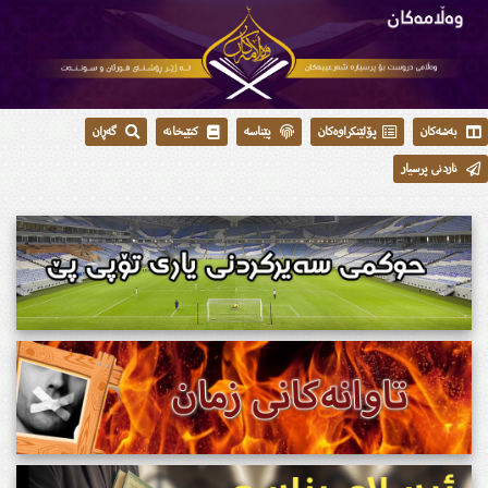
بەشەکان
پۆلێنکراوەکان
پێناسە
کتێبخانە
گەڕان
ناردنی پرسیار