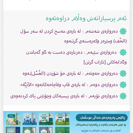
ئەم پرسیارانەش وەڵام دراوەتەوە
ده‌روازه‌ی شه‌شه‌م : له‌ باره‌ی مه‌سح كردن له‌ سه‌ر سۆل
(الخُف) ومێزه‌ر وكه‌ره‌سته‌ى گرتنه‌وه‌
ده‌روازه‌ی سێیه‌م : ده‌رباره‌ی ده‌ست به‌ ئاو گه‌یاندن
وئادابه‌كانی [تارات گرتن]
ده‌روازه‌ی حه‌وته‌م : له‌ باره‌ی خۆ شۆردن (الغُسْل)ـه‌وه‌
ده‌روازه‌ی دوه‌م : له‌ باره‌ى قاپ وقاچاخه‌كانه‌وه‌ «الآنِيَّة».
ده‌روازه‌ى نۆیه‌م : له‌ باره‌ى پیسیه‌كان وچۆنێتی پاك كردنه‌وه‌ی