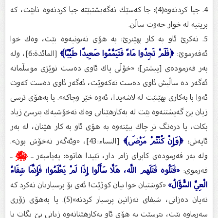
4. جیا كردنه‌وه‌(4): جا كه‌سێك نه‌گه‌یشتبێته‌ جیا كردنه‌وه‌ نابێت، كه‌
بریتیه‌ له‌ خوار حه‌وت ساڵن.
5. نه‌كرێ ئاو به‌ كار بهێنرێ: به‌ هۆى نه‌بونیه‌وه‌ بێت، وه‌ك خوا
ئه‌فه‌رموێ:
﴿فَلَمْ تَجِدُوا مَاءً فَتَيَمَّمُوا صَعِيدًا طَيِّبًا﴾
[المائدة:6]، وله‌
به‌ر فه‌رموده‌ى [پیشتر]: «خۆڵى پاك ئاوی ده‌ست نوێژی موسڵمانه‌
ئه‌گه‌ر ده‌ ساڵیش ئاوى ده‌ست نه‌كه‌وێت، ئه‌گه‌ر ئاوى ده‌ست كه‌وت
ئه‌وا با به‌كاری بهێنێت له‌ لاشه‌یدا، ئه‌وه‌ خێر وچاكه‌». یا به‌هۆى ترسی
زیان پێ گه‌یشتنه‌وه‌ بێت له‌ به‌كارهێنانى وه‌ك نه‌خۆشیه‌ك بترسێ زیاد
بكات، یا دره‌نگ تر چاك ببێته‌وه‌ به‌ هۆى ئاو به‌ كار هێنان، له‌ به‌ر
ئایه‌تی:
﴿وَإِنْ كُنْتُمْ مَرْضَى﴾
[النساء:43]، «وئه‌گه‌ر نه‌خۆش بون».
وله‌ به‌ر فه‌رموده‌ى كابراى زام دار، تێیدا هاتوه‌: په‌یامبه‌ر ـ
ﷺ
ـ
فه‌رموی:
«قَتَلُوه قَتَلَهم اللَّه، هَلَّا سَأَلُوا إِذَا لَمْ يَعْلَمُوا؛ فَإِنَّمَا شِفَاءُ
الْعِيِّ السُّؤَالُ»
«كوشتیان خوا بیان كوژێت! ئه‌ى بۆ پرسیاریان نه‌كرد كه‌
نه‌یان ده‌زانى، شیفاى نه‌زانین پرسیار كردنه‌»(5). یا به‌هۆى زۆری
سه‌رماوه‌ بێت، بترسێت به‌ هۆى ئاو به‌كارهێنانه‌وه‌ زیانی پێ بگات یا