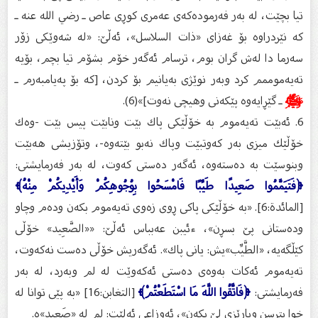
تیا بچێت، له‌ به‌ر فه‌رموده‌كه‌ى عه‌مرى كوڕى عاص ـ رضي الله عنه ـ
كه‌ نێردراوه‌ بۆ غه‌زای «ذات السلاسل»، ئه‌ڵێ: «له‌ شه‌وێكى زۆر
سه‌رما دا له‌ش گران بوم، ترسام ئه‌گه‌ر خۆم بشۆم تیا بچم، بۆیه‌
ته‌یه‌موممم كرد وبه‌ر نوێژی به‌یانیم بۆ كردن، [كه‌ بۆ په‌یامبه‌رم ـ
ﷺ
ـ گێڕایه‌وه‌ پێكه‌نی وهیچی نه‌وت]»(6).
6. ئه‌بێت ته‌یه‌موم به‌ خۆڵێكى پاك بێت ونابێت پیس بێت -وه‌ك
خۆڵێك میزى به‌ر كه‌وتبێت وپاك نه‌بو بێته‌وه‌-، وتۆزیشی هه‌بێت
وبنوسێت به‌ ده‌سته‌وه‌، ئه‌گه‌ر ده‌ستى كه‌وت، له‌ به‌ر فه‌رمایشتی:
﴿فَتَيَمَّمُوا صَعِيدًا طَيِّبًا فَامْسَحُوا بِوُجُوهِكُمْ وَأَيْدِيكُمْ مِنْهُ﴾
[المائدة:6]. «به‌ خۆڵێكى پاكی ڕوی زه‌وی ته‌یه‌موم بكه‌ن وده‌م وچاو
وده‌ستانى پێ بسڕن»، ءئیبن عه‌بباس ئه‌ڵێ: ««الصَّعِيد» خۆڵى
كێڵگه‌یه‌، «الطَّيِّب»یش: یانی پاك». ئه‌گه‌ریش خۆڵی ده‌ست نه‌كه‌وت،
ته‌یه‌موم ئه‌كات به‌وه‌ى ده‌ستى ئه‌كه‌وێت له‌ لم وبه‌رد، له‌ به‌ر
فه‌رمایشتی:
﴿فَاتَّقُوا اللَّهَ مَا اسْتَطَعْتُمْ﴾
[التغابن:16] «به‌ پێى توانا له‌
خوا بترسن وپارێزى لێ بكه‌ن»، ئه‌وزاعى ئه‌لێت: لم له‌ «صَعيد»ه‌.