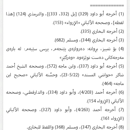
=============
(1) أخرجه أبو داود (329) [بل (332، 333)]، والترمذي (124) [هذا
لفظه]، وصححه الألباني «الإرواء» (153).
(2) أخرجه البخاري (335).
(3) أخرجه البخاري (344)، ومسلم (682).
(4) بۆ تمییز، بڕوانه‌: ده‌روازه‌ی پێنجه‌م، پرسی سێیه‌م: له‌ باره‌ی
مه‌رجه‌كانی ده‌ست نوێژه‌وه‌. «وه‌رگێڕ»
(5) أخرجه أبو داود (337)، وابن ماجه (572)، وصححه الشيخ أحمد
شاكر «حواشي المسند» (5/22-23)، وحسّنه الألباني «صحيح ابن
ماجه» (464).
(6) أخرجه أحمد (4/203)، وأبو داود (334)، والدارقطني، وصححه
الألباني (الإرواء 154).
(7) أخرجه أحمد (4/263)، وأبو داود (327)، وصححه الألباني
(الإرواء 161).
(8) أخرجه البخاري (347)، ومسلم (368) واللفظ للبخاري.