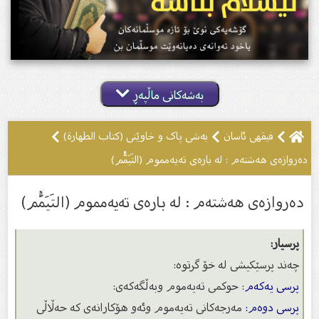
بەشەکانی ماڵپەڕ
فیقهی ئاسان
بەشی پاک و خاوێنى (کتاب الطهارة)
ده‌روازه‌ى هه‌شته‌م : له‌ باره‌ى ته‌یه‌مموم (التَيَمُّم)
ده‌روازه‌ى هه‌شته‌م : له‌ باره‌ى ته‌یه‌مموم (التَيَمُّم)
پرسیار:
چه‌ند پرسێكیشی له‌ خۆ گرتوه‌:
پرسى یه‌كه‌م
: حوكمى ته‌یه‌موم وبه‌ڵگه‌كه‌ى:
پرسى دوه‌م:
مه‌رجه‌كانى ته‌یه‌موم وئه‌و هۆكارانه‌ى كه‌ حه‌ڵاڵی