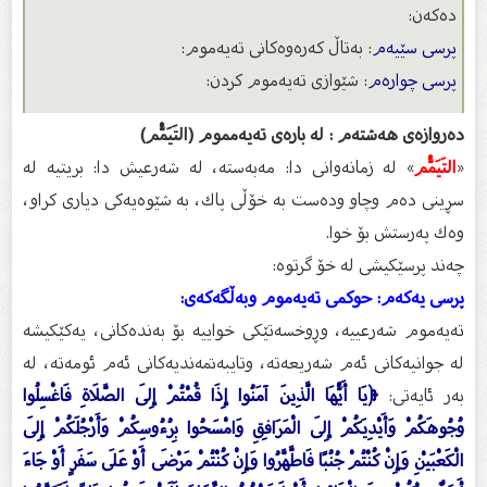
ده‌كه‌ن:
پرسى سێیه‌م
: به‌تاڵ كه‌ره‌وه‌كانى ته‌یه‌موم:
پرسى چواره‌م
: شێوازی ته‌یه‌موم كردن:
ده‌روازه‌ى هه‌شته‌م : له‌ باره‌ى ته‌یه‌مموم (التَيَمُّم)
«
التَيَمُّم
» له‌ زمانه‌وانی دا: مه‌به‌سته‌، له‌ شه‌رعیش دا: بریتیه‌ له‌
سڕینى ده‌م وچاو وده‌ست به‌ خۆڵى پاك، به‌ شێوه‌یه‌كى دیارى كراو،
وه‌ك په‌رستش بۆ خوا.
چه‌ند پرسێكیشی له‌ خۆ گرتوه‌:
پرسى یه‌كه‌م: حوكمى ته‌یه‌موم وبه‌ڵگه‌كه‌ى:
ته‌یه‌موم شه‌رعییه‌، وڕوخسه‌تێكی خواییه‌ بۆ به‌نده‌كانى، یه‌كێكیشه‌
له‌ جوانیه‌كانى ئه‌م شه‌ریعه‌ته‌، وتایبه‌تمه‌ندیه‌كانى ئه‌م ئومه‌ته‌، له‌
به‌ر ئایه‌تی:
﴿يَا أَيُّهَا الَّذِينَ آمَنُوا إِذَا قُمْتُمْ إِلَى الصَّلَاةِ فَاغْسِلُوا
وُجُوهَكُمْ وَأَيْدِيَكُمْ إِلَى الْمَرَافِقِ وَامْسَحُوا بِرُءُوسِكُمْ وَأَرْجُلَكُمْ إِلَى
الْكَعْبَيْنِ وَإِنْ كُنْتُمْ جُنُبًا فَاطَّهَّرُوا وَإِنْ كُنْتُمْ مَرْضَى أَوْ عَلَى سَفَرٍ أَوْ جَاءَ