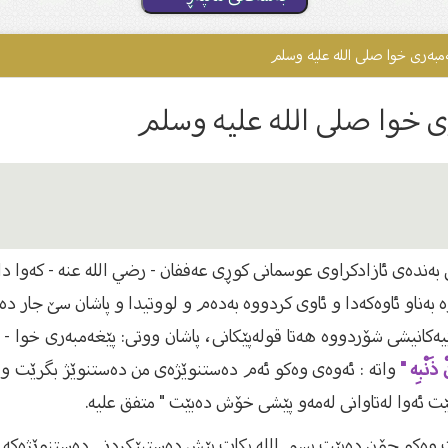
‌مبه‌رى خوا صلى الله علیه وسلم
‌رى خوا صلى الله علیه وسلم
نى به‌نده‌ى ئازادكراوى عوسمانى كوڕى عه‌ففان - رضي الله عنه - كه‌وا 
به‌ناو ئاوه‌كه‌دا و ئاوى كردووه‌ به‌ده‌م و لووتیدا و پاشان سێ جار 
كانیشی شۆردووه‌ هه‌تا قوله‌پێكانى، پاشان ووتى: پێغه‌مبه‌رى خوا -
ذَنْبِه "
واته‌ : ئه‌وه‌ى وه‌كو ئه‌م ده‌ستنوێژه‌ى من ده‌ستنوێژ بگرێت و 
ت ئه‌وا له‌تاوانى له‌مه‌و پێشى خۆش ده‌بێت " متفق علیه‌.
 وه‌كو چۆن ده‌بێت بسم الله بكات پێش ده‌ستپێكردنى ده‌ستنوێژه‌كه‌ و به‌