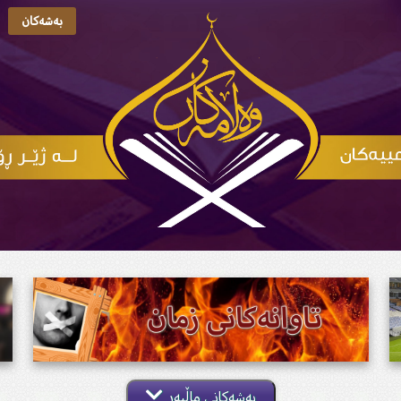
بەشەکان
بەشەکانی ماڵپەڕ