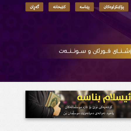
پۆلێنکراوەکان
پێناسە
کتێبخانە
گەڕان