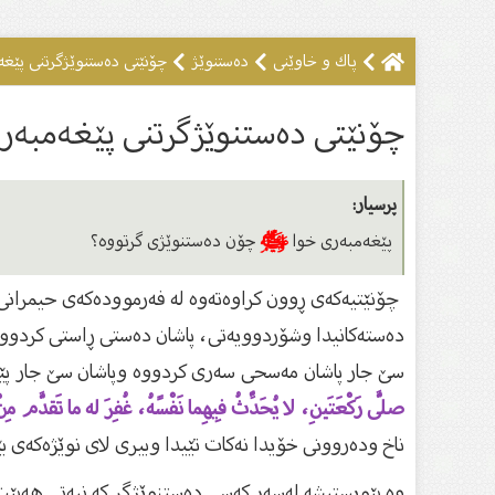
پاك و خاوێنى
دەستنوێژ
چۆنێتى ده‌ستنوێژگرتنى پێغه
چۆنێتى ده‌ستنوێژگرتنى پێغه‌مبه
پرسیار:
پێغه‌مبه‌رى خوا
ﷺ
چۆن دەستنوێژى گرتووە؟
چۆنێتیه‌كه‌ى ڕوون كراوه‌ته‌وه‌ له‌ فه‌رمووده‌كه‌ى حیمرا
ده‌سته‌كانیدا وشۆردوویه‌تى، پاشان ده‌ستى ڕاستى كردووه‌ 
سێ جار پاشان مه‌سحى سه‌رى كردووه‌ وپاشان سێ جار پێیه‌
صلَّى رَكْعَتَينِ، لا يُحَدِّثُ فِيهِما نَفْسََهُ، غُفِرَ له ما تَقدَّم مِنْ 
ناخ وده‌روونى خۆیدا نه‌كات تێیدا وبیرى لاى نوێژه‌كه‌ى بێ
وه‌ پێویستیشه‌ له‌سه‌ر كه‌سى ده‌ستنوێژگر كه‌ نیه‌تى هه‌بێت