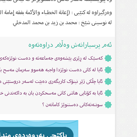
وەرگیراوە لە کتێبی : (إعانة الخطباء والأئمة بفقه إمامة ال
لە نوسینى شێخ : محمد بن زيد بن محمد المدخلي
ئەم پرسیارانەش وەڵام دراوەتەوە
کەسێک لە ڕێزى پێشەوەى جەماعەتە و دەست نوێژەکەى
ئایا لە کاتى دەست نوێژدا واجبە هەموو سەرمان مەسح 
ئایا چڵکی ژێر نینۆک کاریگەری دەبێت لەسەر دروستێتی 
ئایا بە كۆتایی هاتنی كاتی مەسحكردن یان بە داكەندنی
سوننەتەكانی دەستنوێژ کامانەن ؟