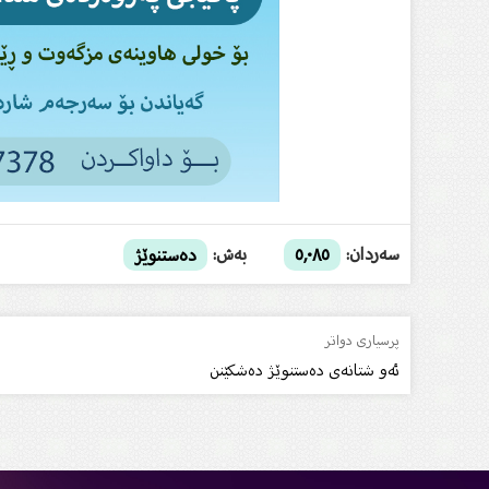
سەردان:
بەش:
٥,٠٨٥
دەستنوێژ
پرسیاری دواتر
ئه‌و شتانه‌ى ده‌ستنوێژ ده‌شكێنن