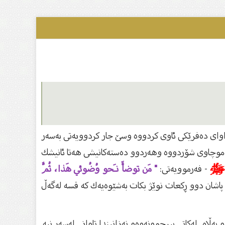
داواى ده‌فرێكى ئاوى كردووه‌ وسێ جار كردوویه‌تی به‌سه‌ر
ده‌موچاوى شۆردووه‌ وهه‌ردوو ده‌سته‌كانیشی هه‌تا ئانیشك
ﷺ
- فه‌رموویه‌تى:
" مَن توضأَ نـَحو وُضُوئي هَذا، ثُمَّ
پاشان دوو ڕكعات نوێژ بكات به‌شێوه‌یه‌ك كه‌ قسه‌ له‌گه‌ڵ
ڵام له‌كاتى بیرچوونه‌وه‌و نه‌زانیندا تاوانى له‌سه‌ر نیه‌.