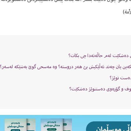
أمة)
 دەشکێت لەم حاڵەتەدا چی بکات؟
بکەین یان چەند تەڵێکیش بێ هەر دروستە؟ وە مەسحى گوێ بەشێکە لەسەر؟
دەست نوێژ؟
 خوف و گۆرەوی دەستنوێژ دەشكێت؟