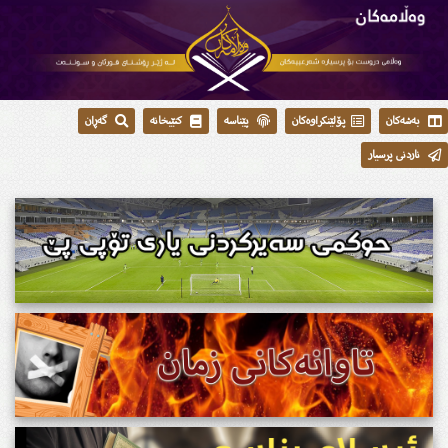
بەشەکان
پۆلێنکراوەکان
پێناسە
کتێبخانە
گەڕان
ناردنی پرسیار