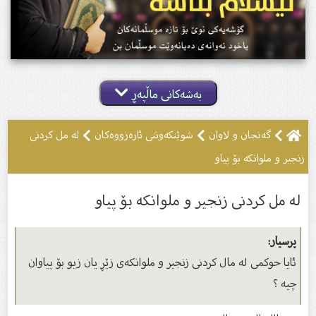
بەشەکانی ماڵپەڕ
گەنجان و لاوان
شوێنکەوتنى ئارەزووەکان
لە مل کردنى
زنجیر و ملوانکە بۆ پیاو
لە مل کردنى زنجیر و ملوانکە بۆ پیاو
پرسیار:
ئایا حوکمی لە مال کردنى زنجیر و ملوانكەى زێڕ یان زیو بۆ پیاوان
چیە ؟