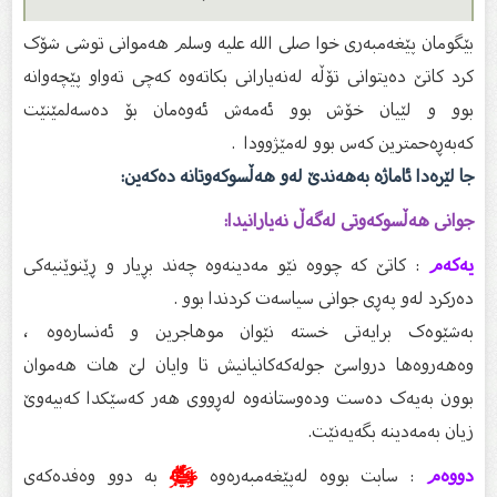
بێگومان پێغەمبەری خوا صلی اللە علیە وسلم هەموانی توشی شۆک
کرد کاتێ دەیتوانی تۆڵە لەنەیارانی بکاتەوە کەچی تەواو پێچەوانە
بوو و لێیان خۆش بوو ئەمەش ئەوەمان بۆ دەسەلمێنێت
کەبەڕەحمترین کەس بوو لەمێژوودا .
جا لێرەدا ئاماژە بەهەندێ لەو هەڵسوکەوتانە دەکەین:
جوانی هەڵسوکەوتی لەگەڵ نەیارانیدا:
یەکەم
: کاتێ کە چووە نێو مەدینەوە چەند بڕیار و ڕێنوێنیەکی
دەرکرد لەو پەڕی جوانی سیاسەت کردندا بوو .
بەشێوەک برایەتی خستە نێوان موهاجرین و ئەنسارەوە ،
وەهەروەها درواسێ جولەکەکانیانیش تا وایان لێ هات هەموان
بوون بەیەک دەست ودەوستانەوە لەڕووی هەر کەسێکدا کەبیەوێ
زیان بەمەدینە بگەیەنێت.
دووەم
: سابت بووە لەپێغەمبەرەوە
ﷺ
بە دوو وەفدەکەی