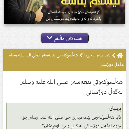
بەشەکانی ماڵپەڕ
پێغەمبەری خودا
هەڵسوکەوتی پێغەمبەر صلی اللە علیە وسلم
لەگەڵ دوژمنانی
هەڵسوکەوتی پێغەمبەر صلی اللە علیە وسلم
لەگەڵ دوژمنانی
پرسیار:
ئایا هەڵسوکەوتی پێغەمبەرى خوا صلی اللە علیە وسلم چۆن
بووە لەگەڵ دوژمنانی لە کافر و بێ باوەڕەکان؟