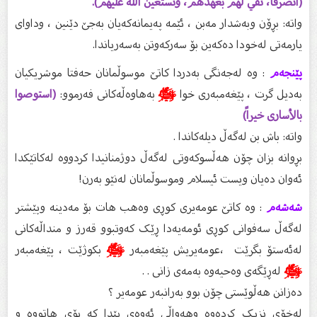
(انصرفا، نفي لهم بعهدهم، ونستعين الله عليهم).
واتە: بڕۆن وبەشدار مەبن ، ئێمە پەیمانەکەیان بەجێ دێنین ، وداوای
یارمەتی لەخودا دەکەین بۆ سەرکەوتن بەسەریاندا.
پێنجەم
: وە لەجەنگی بەدردا کاتێ موسوڵمانان حەفتا موشریکیان
بەدیل گرت ، پێغەمبەری خوا
ﷺ
بەهاوەڵەکانی فەرموو:
(استوصوا
بالأسارى خيراً)
واتە: باش بن لەگەڵ دیلەکاندا .
بڕوانە بزان چۆن هەڵسوکەوتی لەگەڵ دوژمنانیدا کردووە لەکاتێکدا
ئەوان دەیان ویست ئیسلام وموسوڵمانان لەنێو بەرن!
شەشەم
: وە کاتێ عومەیری کوڕی وەهب هات بۆ مەدینە وپێشتر
لەگەڵ سەفوانی کوڕی ئومەیەدا ڕێک کەوتبوو قەرز و منداڵەکانی
لەئەستۆ بگرێت ،عومەیریش پێغەمبەر
ﷺ
بکوژێت ، پێغەمبەر
ﷺ
لەڕێگەی وەحیەوە بەمەی زانی . .
دەزانن هەڵوێستی چۆن بوو بەرانبەر عومەیر ؟
لەخۆی نزیک کردەوە وهەواڵی ئەوەی پێدا کە بۆی هاتووە و