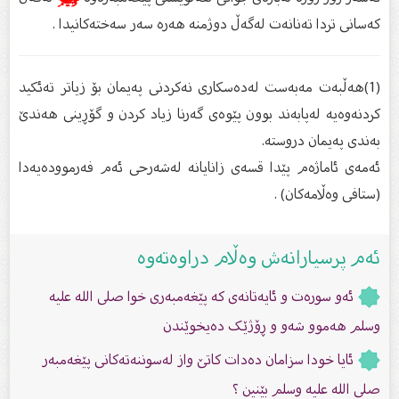
کەسانی تردا تەنانەت لەگەڵ دوژمنە هەرە سەر سەختەکانیدا .
(1)هەڵبەت مەبەست لەدەسکاری نەکردنی پەیمان بۆ زیاتر تەئکید
کردنەوەیە لەپابەند بوون پێوەی گەرنا زیاد کردن و گۆڕینی هەندێ
بەندی پەیمان دروستە.
ئەمەی ئاماژەم پێدا قسەی زانایانە لەشەرحی ئەم فەرموودەیەدا
(ستافی وەڵامەکان) .
ئەم پرسیارانەش وەڵام دراوەتەوە
ئەو سورەت و ئایەتانەی کە پێغەمبەرى خوا صلى الله عليه
وسلم هەموو شەو و ڕۆژێک دەیخوێندن
ئایا خودا سزامان دەدات کاتێ واز لەسوننەتەکانی پێغەمبەر
صلى الله عليه وسلم بێنین ؟