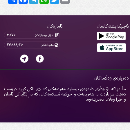
پلیکەیشنەکانمان
ئامارەکان
٣,٦٧٥
کۆی پرسیارەکان
٢٧,٩٨٨,٤٦٠
سەردانەکان
ربارەی وەڵامەکان
اڵپەڕێکە بۆ وەڵام دانەوەی پرسیارە شەرعیەکان کە لای تاکی کورد دروست
ەبێت سەبارەت بە شەریعەت و حوکمە ئیسلامیەکان، کە بەڕێگایەکی ئاسان
 خێرا وەڵام دەدرێنەوە.