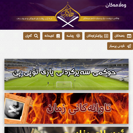
بەشەکان
پۆلێنکراوەکان
پێناسە
کتێبخانە
گەڕان
ناردنی پرسیار