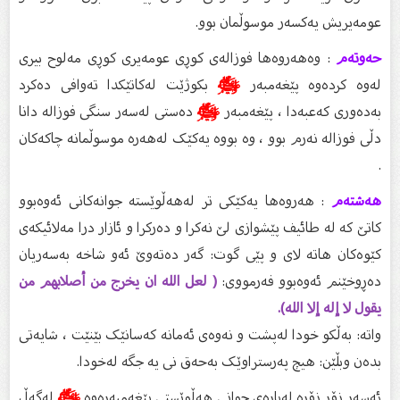
عومەیریش یەکسەر موسوڵمان بوو.
حەوتەم
: وەهەروەها فوزالەی کوڕی عومەیری کوڕی مەلوح بیری
لەوە کردەوە پێغەمبەر
ﷺ
بکوژێت لەکاتێکدا تەوافی دەکرد
بەدەوری کەعبەدا ، پێغەمبەر
ﷺ
دەستی لەسەر سنگی فوزالە دانا
دڵی فوزالە نەرم بوو ، وە بووە یەکێک لەهەرە موسوڵمانە چاکەکان
.
هەشتەم
: هەروەها یەکێکی تر لەهەڵوێسته جوانەکانی ئەوەبوو
کاتێ کە لە طائیف پێشوازی لێ نەکرا و دەرکرا و ئازار درا مەلائیکەی
کێوەکان هاتە لای و پێی گوت: گەر دەتەوێ ئەو شاخە بەسەریان
دەڕوخێنم ئەوەبوو فەرمووی:
( لعل الله ان يخرج من أصلابهم من
يقول لا إله إلا الله).
واتە: بەڵکو خودا لەپشت و نەوەی ئەمانە کەسانێک بێنێت ، شایەتی
بدەن وبڵێن: هیچ پەرستراوێک بەحەق نی یە جگە لەخودا.
ئەسەر زۆر زۆرە لەبارەی جوانی هەڵوێستی پێغەمبەرەوە
ﷺ
لەگەڵ