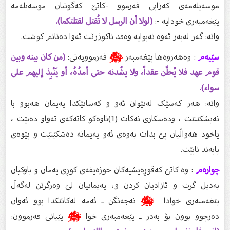
موسەیلەمەی کەزابی فەرموو -کاتێ کەگوتیان موسەیلەمە
پێغەمبەری خودایە -:
(لولا أن الرسل لا تُقتل لقتلتكما).
واتە: گەر لەبەر ئەوە نەبوایە وەفد ناکوژرێت ئەوا دەتانم کوشت.
سێیەم
: وەهەروەها پێغەمبەر
ﷺ
فەرموویەتی:
(من كان بينه وبين
قوم عهد فلا يُحلَّن عقداً، ولا يشُدنه حتى أمدُهُ، أو يَنْبِذ إليهم على
سواء).
واتە: هەر کەسێک لەنێوان ئەو و کەسانێکدا پەیمان هەبوو با
نەیشکێنێت ، ودەسکاری نەکات (1)تاوەکو کاتەکەی تەواو دەبێت ،
یاخود هەواڵیان پێ بدات بەوەی ئەو پەیمانە دەشکێنێت و پێوەی
پابەند نابێت.
چوارەم
: وە کاتێ کەقوڕەیشیەکان حوزەیفەی کوڕی یەمان و باوکیان
بەدیل گرت و ئازادیان کردن و، پەیمانیان لێ وەرگرتن لەگەڵ
پێغەمبەری خوادا
ﷺ
نەجەنگن ـ ئەمە لەکاتێکدا بوو ئەوان
دەرچوو بوون بۆ بەدر ـ پێغەمبەری خوا
ﷺ
پێیانی فەرموون: