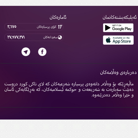
پلیکەیشنەکانمان
ئامارەکان
٣,٦٧٥
کۆی پرسیارەکان
٢٧,٩٧٧,٣٧١
سەردانەکان
ربارەی وەڵامەکان
اڵپەڕێکە بۆ وەڵام دانەوەی پرسیارە شەرعیەکان کە لای تاکی کورد دروست
ەبێت سەبارەت بە شەریعەت و حوکمە ئیسلامیەکان، کە بەڕێگایەکی ئاسان
 خێرا وەڵام دەدرێنەوە.