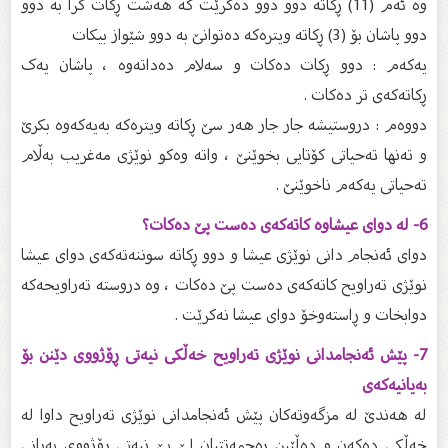
وە ئەم (11) ڕکاتە دوو دوو دەکرێت کە هەشت ڕکات کرا بە دوو
دوو پاشان بۆ (3) ڕکاتە ویترەکە دەتوانێ بە دوو شێواز بیکات
یەکەم : دوو ڕکات دەکات و سەلام دەداتەوە ، پاشان یەک
ڕکاتەکەى تر دەکات .
دووەم : دروستیشە جار جار هەر سێ ڕکاتە ویترەکە بەیەکەوە بکرێ
و تەنها تەحیاتى کۆتایی بخوێنێ ، واتە وەکو نوێژى مەغریب بەڵام
تەحیاتى یەکەم ناخوێنێ .
6- لە دواى عیشاوە کاتەکەى دەست پێ دەکات؟
دواى ئەنجام دانى نوێژى عیشا و دوو ڕکاتە سوننەتەکەى دواى عیشا
نوێژى تەراویح کاتەکەى دەست پێ دەکات ، وە دروستە تەراویحەکە
دوابخات و ڕاستەوخۆ دواى عیشا نەکرێت .
7- پێش ئەنجامدانى نوێژى تەراویح خەڵکى نیەتى ڕۆژووى دێنن بۆ
بەیانیەکەى
لە هەندێ لە مزگەوتەکان پێش ئەنجامدانى نوێژى تەراویح داوا لە
خەڵکى دەکەن و دەڵێین ڕەحمەتتیان لێ بێ نیەتى ڕۆژووى بەیانى