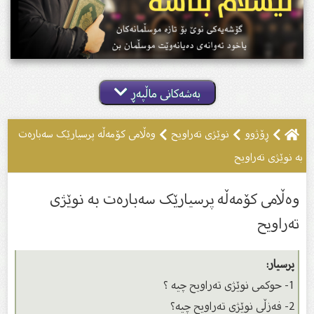
بەشەکانی ماڵپەڕ
ڕۆژوو
نوێژى تەراویح
وەڵامى کۆمەڵە پرسیارێک سەبارەت
بە نوێژى تەراویح
وەڵامى کۆمەڵە پرسیارێک سەبارەت بە نوێژى
تەراویح
پرسیار:
1- حوكمى نوێژى تەراویح چیە ؟
2- فەزڵی نوێژى تەراویح چیە؟