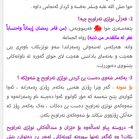
خوا صلی الله علیه‌ وسلم به‌قسه‌ و كردار ئه‌نجامی داوه‌ .
2- فەزڵی نوێژى تەراویح چیە؟
پێغەمبەرى خوا
ﷺ
فەرموویەتى:
(من قام رمضان إيماناً واحتساباً
غفر له ماتقدم من ذنبه)
رواه الجماعة.
واتە: هەركەس لەشەوانى ڕەمەزاندا شەو نوێژبكات باوەڕى پێى
هەبێت و بەتەماى پاداشتى هەبێت لاى خواى گەورە لە تاوانەكانى
پێشووى دەبوررێت.
3- یەکەم شەوی دەست پێ کردنى نوێژى تەراویح چ شەوێکە ؟
بۆ نمونە
: گەر وترا ڕۆژى هەینى یەکەم ڕۆژى ڕەمەزانە ، ئەوا
ئێوارەى پێنج شەممە کە خۆر ئاوابوو ئەوا دەچینە ناو ڕەمەزانەوە و
شەوەکەى نوێژى تەراویح دەست پێ دەکات ، نەک یەکەم ڕۆژ کە
خەڵکى ڕۆژووى شکاند بۆ شەوەکەى تەراویح بکەن .
4- دروستە پیاو لەماڵەوە بۆ خێزان و منداڵەکانى نوێژى تەراویح
بکات؟ وە ئەگەر تەنها سورەتە کورتەکانى لەبەر بێ دەتوانێ پێش