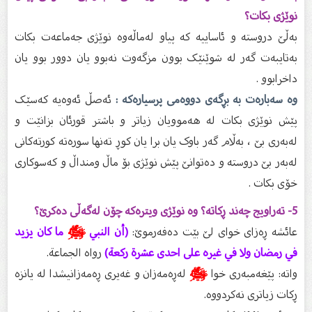
نوێژى بکات؟
بەڵێ دروستە و ئاساییە کە پیاو لەماڵەوە نوێژى جەماعەت بکات
بەتایبەت گەر لە شوێنێک بوون مزگەوت نەبوو یان دوور بوو یان
داخرابوو .
وە سەبارەت بە بڕگەى دووەمى پرسیارەکە :
ئەصڵ ئەوەیە کەسێک
پێش نوێژى بکات لە هەموویان زیاتر و باشتر قورئان بزانێت و
لەبەرى بێ ، بەڵام گەر باوک یان برا یان کوڕ تەنها سورەتە کورتەکانى
لەبەر بێ دروستە و دەتوانێ پێش نوێژی بۆ ماڵ ومنداڵ و کەسوکارى
خۆى بکات .
5- تەراویج چەند ڕکاتە؟ وە نوێژى ویترەکە چۆن لەگەڵی دەکرێ؟
عائشە ڕەزاى خواى لێ بێت دەفەرموێ:
(أن النبي
ﷺ
ما كان يزيد
في رمضان ولا في غيره على احدى عشرة ركعة)
رواه الجماعة.
واتە: پێغەمبەرى خوا
ﷺ
لەڕەمەزان و غەیرى ڕەمەزانیشدا لە یانزە
ڕكات زیاترى نەكردووە.