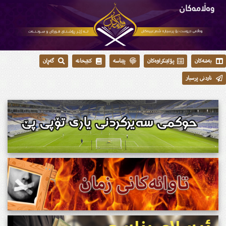
بەشەکان
پۆلێنکراوەکان
پێناسە
کتێبخانە
گەڕان
ناردنی پرسیار