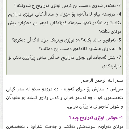
3- یەکەم شەوی دەست پێ کردنى نوێژى تەراویح چ شەوێکە ؟
4- دروستە پیاو لەماڵەوە بۆ خێزان و منداڵەکانى نوێژى تەراویح
بکات؟ وە ئەگەر تەنها سورەتە کورتەکانى لەبەر بێ دەتوانێ پێش
نوێژى بکات؟
5- تەراویج چەند ڕکاتە؟ وە نوێژى ویترەکە چۆن لەگەڵی دەکرێ؟
6- لە دواى عیشاوە کاتەکەى دەست پێ دەکات؟
7- پێش ئەنجامدانى نوێژى تەراویح خەڵکى نیەتى ڕۆژووى دێنن بۆ
بەیانیەکەى
بسم الله الرحمن الرحیم
سوپاس و ستایش بۆ خواى گەورە ، وە درودو سڵاو لە سەر گیانى
پێغەمبەرى خوا ، وە لەسەر خێزان و كەس وكارى ئیماندارو هاوەڵان
و شوێن كەوتوانى تا رۆژى دوایى.
1- حوكمى نوێژى تەراویح چیە ؟
نوێژی تەڕاویح سوننەتێكی تەئكید و جەخت لێكراوە ، پێغه‌مبه‌ری