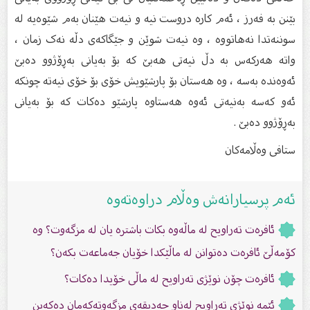
بێنن بە فەرز ، ئەم کارە دروست نیە و نیەت هێنان بەم شێوەیە لە
سوننەتدا نەهاتووە ، وە نیەت شوێن و جێگاکەى دڵە نەک زمان ،
واتە هەرکەس بە دڵ نیەتى هەبێ کە بۆ بەیانى بەڕۆژوو دەبێ
ئەوەندە بەسە ، وە هەستان بۆ پارشێویش خۆى بۆ خۆى نیەتە چونکە
ئەو کەسە بەنیەتى ئەوە هەستاوە پارشێو دەکات کە بۆ بەیانى
بەڕۆژوو دەبێ .
ستافی وەڵامەکان
ئەم پرسیارانەش وەڵام دراوەتەوە
ئافرەت تەراویح لە ماڵەوە بکات باشترە یان لە مزگەوت؟ وە
کۆمەڵێ ئافرەت دەتوانن لە ماڵێکدا خۆیان جەماعەت بکەن؟
ئافرەت چۆن نوێژی تەراویح لە ماڵی خۆیدا دەکات؟
ئێمە نوێژى تەراویح لەناو حەدیقەى مزگەوتەكەمان دەكەین