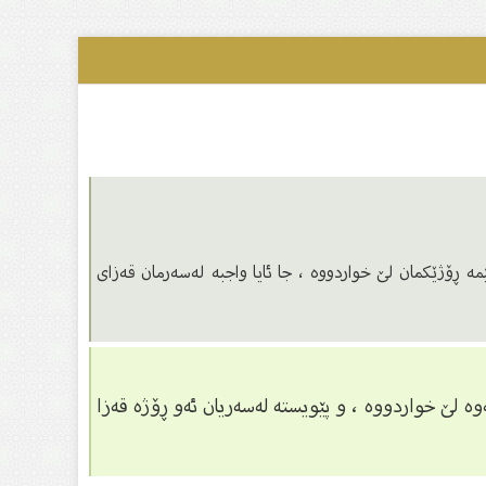
ە ڕۆژێکمان لێ خواردووە ، جا ئایا واجبە لەسەرمان قەزای
ە لێ خواردووە ، و پێویستە لەسەریان ئەو ڕۆژە قەزا