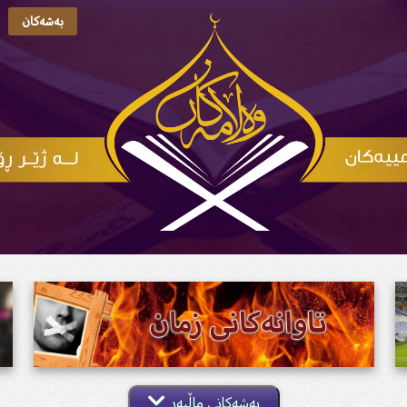
بەشەکان
بەشەکانی ماڵپەڕ