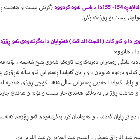
(گرتنی بیست و هەشت ڕۆژ
ەواوی بیست نۆ ڕۆژەکە بگرن.
ڵاتدارانی سعودیە مانگی ڕەمەزان دەرنەکەوت تاوەکو شەوی پێنج شەممە ، بۆ
 بارەوە هاتوون ، و ڕایان گەیاندا ڕەمەزانی ئەو ساڵە لەڕۆژی پێن
مانگی شەوالی ساڵی 1404 کۆچی لەشەوی هەینیەوەیە 
ست و هەشت ڕۆژ نی یە بەڵکو هەندێ جار بیست و نۆیە و هەندێ جا
اتر ڕایان گەیاند ، و فەرمانیان کرد بەگرتنەوەی ئەو ڕۆژەی کەلەسەرە
شيخ عبد الرزاق عفيفي ... الشيخ عبد العزيز بن عبد الله بن باز.