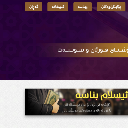
پۆلێنکراوەکان
پێناسە
کتێبخانە
گەڕان