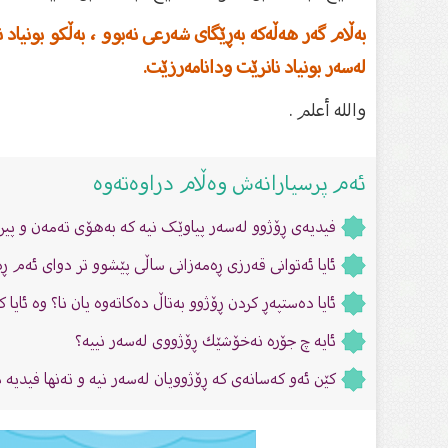
بەڵام گەر هەڵەکە بەڕێگای شەرعی نەبوو ، بەڵکو بونیا
لەسەر بونیاد نانرێت ودانامەرزێت.
والله أعلم .
ئەم پرسیارانەش وەڵام دراوەتەوە
فیدیەى ڕۆژوو لەسەر پیاوێک نیە کە بەهۆى تەمەن و پیرێ
ئایا ئەتوانى قەرزى ڕەمەزانى ساڵى پێشوو تر دواى ئەم ڕە
ئایا دەستپەڕ كردن ڕۆژوو بەتاڵ دەكاتەوه يان نا‌؟ وە ئایا
ئایە چ جۆرە نەخۆشێك ڕۆژووی لەسەر نییە؟
کێن ئەو کەسانەى کە ڕۆژوویان لەسەر نیە و تەنها فیدیە 