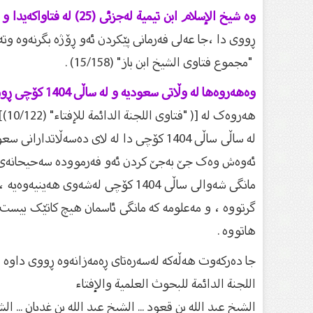
وە شيخ الإسلام ابن تيمية لەجزئی (25) لە فتاواکەیدا و لەلاپەڕە 154- 155دا ، باسی لەوە کردووە
ڕووی دا ،جا عەلی فەرمانی پێکردن ئەو ڕۆژە بگرنەوە وت
"مجموع فتاوى الشيخ ابن باز" (15/158) .
وەهەروەها لە وڵاتی سعودیە و لە ساڵی 1404 کۆچی ڕووی دا و ئەو کات ( اللجنة الدائمة ) فەتوایان دا بەگرتنەوەی ئەو ڕۆژەی کەنەیان گرتبوو لەسەرەتایی ڕەمەزانەوە .
هەروەک لە [( "فتاوى اللجنة الدائمة للإفتاء" (10/122)]دا ، هاتووە:
لە ساڵی ساڵی 1404 کۆچی دا لە لای دەسە
ئەوەش وەک جێ بەجێ کردن ئەو فەرموودە سەحیحانەی کەلەو
گرتووە ، و مەعلومە کە مانگی ئاسمان هیچ کاتێک بی
هاتووە .
جا دەرکەوت هەڵەکە لەسەرەتای ڕەمەزانەوە ڕووی داوە ، دو
اللجنة الدائمة للبحوث العلمية والإفتاء
الشيخ عبد الله بن قعود ... الشيخ عبد الله بن غديان ... ال