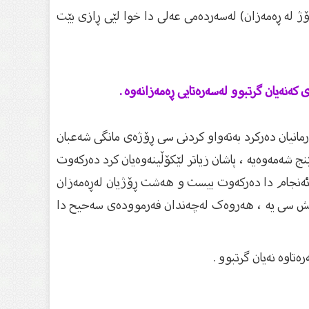
 لە ڕەمەزان) لەسەردەمی عەلی دا خوا لێی ڕازی بێت
یە فەرمانیان دەرکرد بەتەواو کردنی سی ڕۆژەی مانگی شەعبان
ج شەمەوەیە ، پاشان زیاتر لێکۆڵینەوەیان کرد دەرکەوت
، و ڕایان گەیاندا جەژنی ڕەمەزانی ساڵی 1404 کۆچی ڕۆژی هەینیە لەئەنجام دا دەرکەوت بیست و هەشت ڕۆژیان لەڕەمەزان
ریش سی یە ، هەروەک لەچەندان فەرموودەی سەحیح دا
تاوە نەیان گرتبوو .