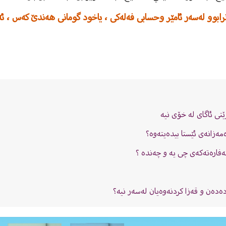
د نرابوو لەسەر ئامێر وحسابی فەلەکی ، یاخود گومانی هەندێ کەس ،
تى ئاگاى لە خۆى نیە
مەزانەى ئێستا بیدەیتەوە؟
 كەفارەتەكەى چى یه و چەندە‌ ؟
دەدەن و قەزا کردنەوەیان لەسەر نیە؟