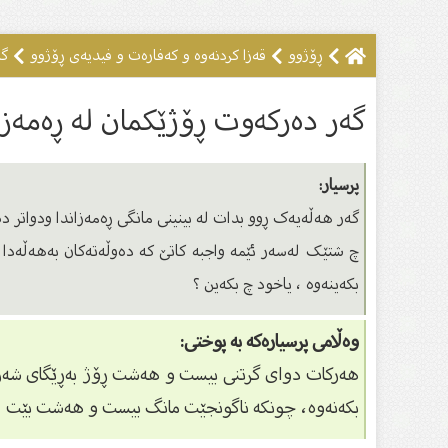
ڕۆژوو
قەزا کردنەوە و کەفارەت و فیدیەى ڕۆژوو
گە
گەر دەرکەوت ڕۆژێکمان لە ڕەمەزان
پرسیار:
گەر هەڵەیەک ڕوو بدات لە بینینی مانگی ڕەمەزاندا ودواتر دە
چ شتێک لەسەر ئێمە واجبە کاتێ کە دەوڵەتەکان بەهەڵەدا دە
بکەینەوە ، یاخود چ بکەین ؟
وەڵامی پرسیارەکە بە پوختی:
هەرکات دوای گرتنی بیست و هەشت ڕۆژ بەڕێگای شەرعی م
بکەنەوە، چونکە ناگونجێت مانگ بیست و هەشت بێت ، ب