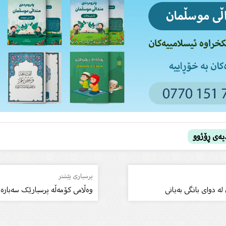
یەى ڕۆژوو
پرسیاری پێشتر
ە دواى بانگی بەیانى
وەڵامى کۆمەڵە پرسیارێک سەبارەت