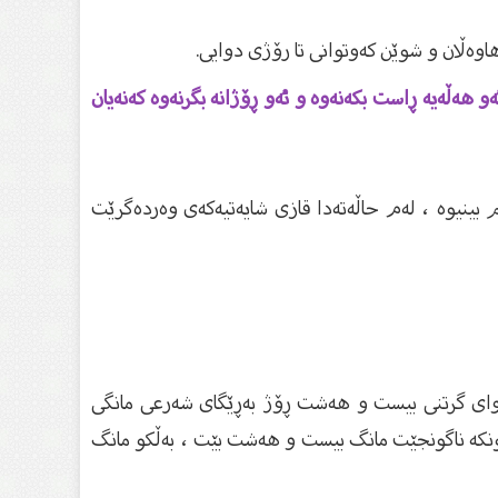
اوەڵان و شوێن كەوتوانى تا رۆژى دوایى.
 هەڵەیە ڕاست بکەنەوە و ئەو ڕۆژانە بگرنەوە کەنەیان
بینیوە ، لەم حاڵەتەدا قازی شایەتیەکەی وەردەگرێت
دوای گرتنی بیست و هەشت ڕۆژ بەڕێگای شەرعی مانگی
 چونکە ناگونجێت مانگ بیست و هەشت بێت ، بەڵکو مانگ