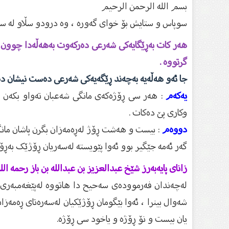
بسم الله الرحمن الرحیم
سوپاس و ستایش بۆ خواى گەورە ، وە درودو سڵاو لە سەر
هەر کات بەڕێگایەکی شەرعی دەرکەوت بەهەڵەدا چوون لەد
گرتووە .
جا ئەو هەڵەیە بەچەند ڕێگەیەکی شەرعی دەست نیشان دەک
یەکەم
: هەر سی ڕۆژەکەی مانگی شەعبان تەواو بکەن ،
وکاری پێ دەکات .
دووەم
: بیست و هەشت ڕۆژ لەڕەمەزان بگرن پاشان مانگ
گەر ئەمە جێگیر بوو ئەوا پێویستە لەسەریان ڕۆژێک بەڕۆژ
زاناى پایەبەرز شێخ عبدالعزیز بن عبدالله بن باز رحمه الل
لەچەندان فەرموودەی سەحیح دا هاتووە لەپێغەمبەری
شەوال بینرا ، ئەوا بێگومان ڕۆژێکیان لەسەرەتای ڕەمە
یان بیست و نۆ ڕۆژە و یاخود سی ڕۆژە.