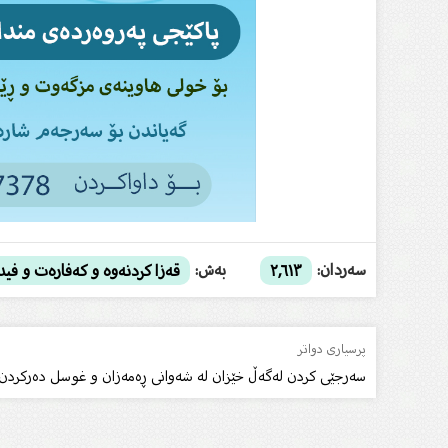
سەردان:
بەش:
٢,٦١٣
قەزا کردنەوە و کەفارەت و فید
پرسیاری دواتر
سەرجێی کردن لەگەڵ خێزان لە شەوانى ڕەمەزان و غوسل دەرکردن ل