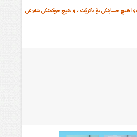
 ئەوا هیچ حسابێکی بۆ ناکرێت ، و هیچ حوکمێکی شەرعی