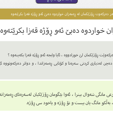
ر دەرکەوت ڕۆژێکمان لە ڕەمەزان خواردوە دەبێ ئەو ڕۆژە قەزا بکرێتەوە
 خواردوە دەبێ ئەو ڕۆژە قەزا بکرێتەوە
رکەوێت ڕۆژێکمان لێ خورادووە ، ئایا وابجە ئەو ڕۆژە قەزا بکەینەوە ؟
چن لەدیاری کردنی سەرەتا و کۆتایی ڕەمەزاندا ، و دواتر دەرکەوتووە ئێم
انگی شەوال بینرا ، ئەوا بێگومان ڕۆژێکیان لەسەرەتای ڕەمەزانەو
ەڵکو مانگ یان بیست و نۆ ڕۆژە و یاخود سی ڕۆژە.