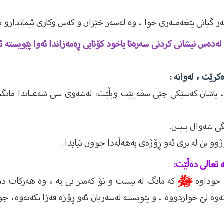
 گیانى پێغەمبەرى خوا ، وە لەسەر خێزان و كەس وكارى ئیماندارو ه
ەس نیشانی کردنی سەرەتا یاخود کۆتایی ڕەمەزاندا ئەوا پێویستە ئەو
رێت ، لەوانە :
 پاشان کەسێکی جێی سقە بێت وبڵێت: لەشەوی سی شەعباندا مانگم 
ی شەوال ببینن.
وو بن لە بری ئەو ڕۆژەی بەهەڵەدا چوون تیایدا .
ه تعالى دەڵێت:
 خوداوە
ﷺ
کە مانگ لە بیست و نۆ کەمتر نی یە ، وە هەرکات 
زانەوە لێ خواردووە ، و پێویستە لەسەریان ئەو ڕۆژە قەزا بکەنەوە،