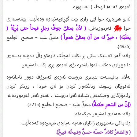
ئەوەی کە بە( الهجاء ) مەشهورە.
ئەبو هورەیرە خوا لێی ڕازی بێت گێڕاویەتیەوە ودەڵێت: پێغەمبەری
خوا
ﷺ
فەرموویەتی:
( لأنْ يمتلئ جوفُ رجلٍ قيحاً حتى يُرِيَّهُ (
يغلَبَه) ، خيرٌ له من أن يمتلئَ شعراً )
متفقٌ عليه – صحيح الجامع
(4925).
واتە: گەر کەسێک سکی پڕ بکات لەچڵک تاوەکو زاڵ دەبێتە بەسەری
دا وبێزاری دەکات ئەوا باشترە بۆی لەوەی پڕی بکات لەشیعر.
بەڵام بەنیسبەت شیعری دروست ئەوەی کەمرۆڤ دوور ناخاتەوە
لەقورئان وسوننە وبانگەواز کردن بۆ لای خودا ، وزیکر کردن
وئامۆژگاری وحیکمەتی تێدایە ئەوا دروستە ، لەبەر ئەم فەرموودەیە:
(إنّ من الشعرِ حكمةٌ)
متفقٌ عليه – صحيح الجامع (2215).
واتە: هەندێ لەشیعر حیکمەتە.
وتەیەکی مەشهوری زانایان هەیە لەبارەی شیعرەوە کەدەڵێت:
( والشعرُ كلامٌ حسنُه حسنٌ وقبيحُه قبيحٌ).