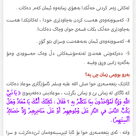
لەکاتی زەم کردنی خەڵکدا بەهۆی زمانەوە ئیمان کەم دەکات .
3- کەمبوونەوەی هەست کردن بەچاودێری خودا ، لەکاتێکدا هەست
بەچاودێری خەڵک بکات قسەی جوان وچاک دەکات!.
4- کەمبوونەوەی ئیمان بەبەهەشت وسزای نێو گۆڕ .
5- دەرکەوتنی هەندێ لەنەحۆشیەکانی دڵ وەک حەسوودی وخۆ
بەگەرە زانین وڕق وقینە .
بەرو بوومی زمان چی یە؟
کاتێک پێغەمبەری خوا صلى الله عليه وسلم ئامۆژگارى موعاذ دەکات
کە ئاگاى لە زمانى بێ و زمانی بگرێت ، موعاذیش دەفەرموێ
:( يَا نَبِيَّ
اللَّهِ وَإِنَّا لَمُؤَاخَذُونَ بِمَا نَتَكَلَّمُ بِهِ ؟ فَقَالَ : ثَكِلَتْكَ أُمُّكَ يَا مُعَاذُ وَهَلْ
يَكُبُّ النَّاسَ فِي النَّارِ عَلَى وُجُوهِهِمْ أَوْ عَلَى مَنَاخِرِهِمْ إِلاَّ حَصَائِدُ
أَلْسِنَتِهِمْ) .
واتە : ئەی پێغەمبەری خوا بۆ ئایا لێپرسینەوەمان لـێ‌دەكرێت و سزا