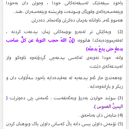
یاخود سیفەتێک لەسیفەتەکانی خودا ، وجوێن دان بەخودا
وپێغەمبەرەکەی وقورئان وسوننەت وفریشتە وپێغەمبەران ..هتد .
هەموو ئەم تاوانانە بەزمان دەکرێن وئەنجام دەدرێن.
(2) ویەکێکی تر لەبەرو بوومەکانی زمان: بیدعەت کردنە ،
لەفەرموودەیەکدا هاتووە:
(إنّ اللهَ حجب التوبة عن كلِّ صاحب
بدعةٍ حتى يدعَ بدعتَه)
واتە: خودا تەوبەی لەکەسی بیدعەچی گردۆتەوە تاوەکو واز
لەبیدعەکەی دێنێت.
وەهەندێ جار ئەو بیدعەیە لە عەقیدەدایە یاخود سەڵاوات دان و
زیکر و پاڕانەوەدایە .
(3) سوێند خواردن بەدرۆ وبەئەنقەست : ئەمەش پێی دەوترێت
(
اليمينُ الغموس ).
(4) شایەتی دان بەناحەق .
(5) تۆمەتی داوێن پیسی دانە پاڵ کەسانی داوێن پاک وبوهتان کردن