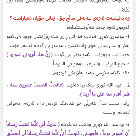
زۆرە .
وە بەنیسبەت ئەوەی سەلەفی ساڵح چۆن زمانی خۆیان دەپاراست ؟
فەرموو ئەوە چەند هەڵوێستێکیانە:
1- عومەری کوڕی خەتاب خوا لێی ڕازی بێت ڕۆژێکیان چووە لای ئەبو
بەکر و بینی زمانی خۆی ڕادەکێشێ ، عومەر پێ گوت: لەسەر خۆت ،
خودا لێت ببوورێت ، ئەبو بەکر پێی گوت:
( إنّ هذا أوردني الموارد )
صحيح الترغيب والترهيب وهو في الموطأ.
واتە: ئا ئەمە توشی چەند بەڵایەکی کردووم.
2- عبد الله کوڕی زەکەریا دەڵێت:
(عالجتُ الصمتَ عشرين سنة ،
فلم أقدِر منه على ما أُريد ).
واتە: بیست ساڵ هەوڵی خۆ بێدەنگ کردنم دا ، ئەوەم نەتوانی
کەدەم ویست.
3- وە عبد الله کوڕی وەهب دەیگوت:
( نذرتُ أني كلَّما اغتبتُ إنساناً
أن أصوم يوماً ، فأجهدني، فنويتُ أنِّي كلَّما اغتبتُ إنساناً أن أتصدَّق