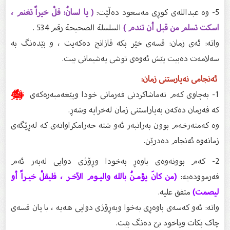
5- وە عبداللەی کوڕی مەسعود دەڵێت:
( يا لسانُ: قلْ خيراً تغنم ،
اسكت تسلم من قبل أن تندم )
السلسلة الصحيحة رقم 534 .
واتە: ئەی زمان: قسەی خێر بکە قازانج دەکەیت ، و بێدەنگ بە
سەلامەت دەبیت پێش ئەوەی توشی پەشیمانی بیت.
ئەنجامی نەپارستنی زمان:
1- بەچاوی کەم تەماشاکردنی فەرمانی خودا وپێغەمبەرەکەی
ﷺ
کە فەرمان دەکەن بەپاراستنی زمان لەخراپە وشەڕ.
وە کەمتەرخەم بوون بەرانبەر ئەو شتە حەرامکراوانەی کە لەڕێگەی
زمانەوە ئەنجام دەدرێن.
2- کەم بوونەوەی باوەڕ بەخودا وڕۆژی دوایی لەبەر ئەم
فەرموودەیە:
(من كانَ يؤمـنُ بالله واليـوم الآخـر ، فليقلْ خيـراً أو
ليصمت)
متفق عليه.
واتە: ئەو کەسەی باوەڕی بەخوا وبەڕۆژی دوایی هەیە ، با یان قسەی
چاک بکات ویاخود بێ دەنگ بێت.