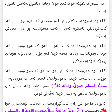
واتە: شیعر کەلامێکە جوانەکەی جوان وچاکە وناشیرینەکەشی ناشیرن
وخراپە.
(13) وە هەروەها یەکێکی تر لەو شتانەی کە بەرو بوومی زمانە:
گاڵتەکردنێکی ناجائیزە ئەوەی کەسەردەکێشێت بۆ دوو بەرەکی
وناخۆشی.
(14) وە هەروەها یەکێکی تر لەو شتانەی کە بەرو بوومی زمانە:
جیدال وموناقەشە ودەمە دەمە کردن ئەو جۆرەی کەدەبێتە هۆکاری
ڕق وکینە ودوو بەرەکی.
(15) وە هەروەها یەکێکی تر لەو شتانەی کە بەرو بوومی زمانە:
جوێندان ولەعنەت کردنە لەموسوڵمان، لەبەر ئەم فەرموودەیە:
(
سبابُ المسلم فسوقٌ وقتاله كفرٌ )
متفق عليه. واتە: جوێن دان
بەموسوڵمان فاسقی یە وشەڕ کردن لەگەڵی کوفرە.
ئەبو دەردا خوا لێی ڕازی بێت گێڕاویەتیەوە ودەڵێت: پێغەمبەری خوا
ﷺ
فەرمووی:
( إنّ العبدَ إذا لعنَ شيئاً صعدت اللعنةُ إلى السماء ،