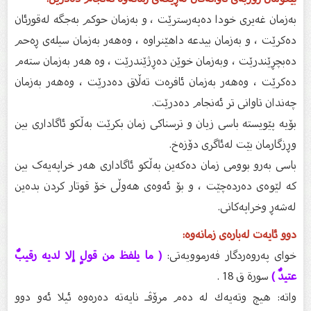
بەزمان غەیری خودا دەپەرسترێت ، و بەزمان حوکم بەجگە لەقورئان
دەکرێت ، و بەزمان بیدعە داهێنراوە ، وەهەر بەزمان سیلەی ڕەحم
دەبچڕێندرێت ، وبەزمان خوێن دەڕژێندرێت ، وە هەر بەزمان ستەم
دەکرێت ، وەهەر بەزمان ئافرەت تەڵاق دەدرێت ، وەهەر بەزمان
چەندان تاوانی تر ئەنجام دەدرێت.
بۆیە پێویستە باسی زیان و ترسناکی زمان بکرێت بەڵکو ئاگاداری بین
وڕزگارمان بێت لەئاگری دۆزەخ.
باسی بەرو بوومی زمان دەکەین بەڵکو ئاگاداری هەر خراپەیەک بین
کە لێوەی دەردەچێت ، و بۆ ئەوەی هەوڵی خۆ قوتار کردن بدەین
لەشەڕ وخراپەکانی.
دوو ئایەت لەبارەی زمانەوە:
خوای پەروەردگار فەرموویەتی:
( ما يلفظ من قولٍ إلا لديه رقيبٌ
عتيدٌ )
سورة ق 18 .
واته: هیچ وته‌یه‌ك له‌ ده‌م مرۆڤـ نایه‌ته‌ ده‌ره‌وه‌ ئیلا ئه‌و دوو