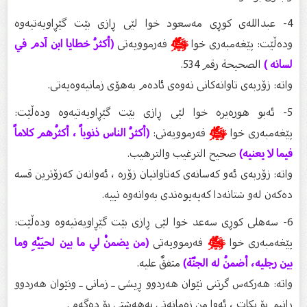
4- عبداللەی کوڕی مەسعود خوا لێی ڕازی بێت گێڕاویەتیەوە
ودەڵێت: پێغەمبەری خوا
ﷺ
فەرموویەتی
(أكثرُ خطايا ابن آدم في
لسانه )
الصحيحة رقم 534.
واتە: زۆربەی تاوانەکانی نەوەی ئادەم بەهۆی زمانیەوەیەتی.
5- ئەبو هورەیرە خوا لێی ڕازی بێت گێڕاویەتیەوە ودەڵێت:
پێغەمبەری خوا
ﷺ
فەرموویەتی:
(أكثرُ الناس ذنوباً ، أكثُرهم كلاماً
فيما لا يعنيه)
صحيح الترغيب والترهيب.
واتە: زۆربەی ئەو کەسانەی کەتاوانیان زۆرە ، ئەوانەن کەزۆترین قسە
دەکەن لەو شتانەدا کەپەیوەندی بەوانەوە نییە.
6- سەهلی کوڕی سەعد خوا لێی ڕازی بێت گێڕاویەتیەوە ودەڵێت:
پێغەمبەری خوا
ﷺ
فەرموویەتی
(من يضمنْ لي ما بين لحيَيْهِ وما
بين رجليه، أضمنُ له الجنّة)
متفقٌ عليه.
واتە: هەرکەس گرتنی نێوان هەردوو ڕیشی ـ زمانی ـ ونێوان هەردوو
ڕانیم بۆ بکات ، ئەوا من زەمانەتی بەهەشتی بۆ دەگەم.