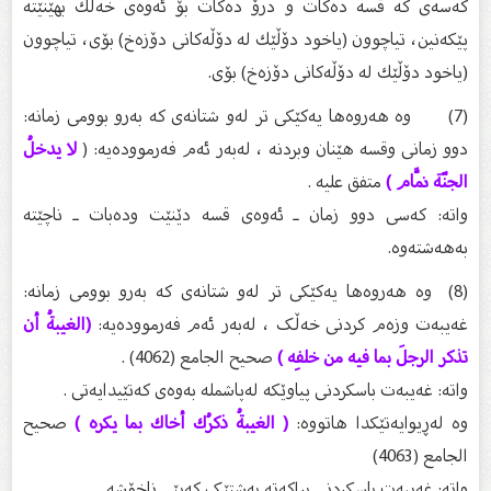
كەسەی كە قسە دەكات و درۆ دەكات بۆ ئەوەی خەڵك بهێنێتە
پێكەنین، تیاچوون (یاخود دۆڵێك لە دۆڵەكانی دۆزەخ) بۆی، تیاچوون
(یاخود دۆڵێك لە دۆڵەكانی دۆزەخ) بۆی.
(7) وە هەروەها یەکێکی تر لەو شتانەی کە بەرو بوومی زمانە:
دوو زمانی وقسە هێنان وبردنە ، لەبەر ئەم فەرموودەیە: (
لا يدخلُ
الجنّة نمَّام )
متفق عليه .
واتە: کەسی دوو زمان ـ ئەوەی قسە دێنێت ودەبات ـ ناچێتە
بەهەشتەوە.
(8) وە هەروەها یەکێکی تر لەو شتانەی کە بەرو بوومی زمانە:
غەیبەت وزەم کردنی خەڵک ، لەبەر ئەم فەرموودەیە:
(الغيبةُ أن
تذكر الرجلَ بما فيه من خلفِه )
صحيح الجامع (4062) .
واتە: غەیبەت باسکردنی پیاوێکە لەپاشملە بەوەی کەتێیدایەتی .
وە لەڕیوایەتێکدا هاتووە:
( الغيبةُ ذكرُك أخاك بما يكره )
صحيح
الجامع (4063)
واتە: غەیبەت باسکردنی براکەتە بەشتێک کەپێی ناخۆشە.