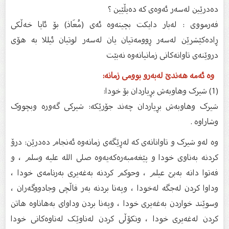
دەدرێین لەسەر ئەوەی كە دەیڵێین ؟
فەرمووی : لەبار دایكت بچیتەوە ئەی (مُعَاذ) بۆ ئایا خەڵكی
ڕادەكێشرێن لەسەر ڕوومەتیان یان لەسەر لوتیان ئیللا بە هۆی
دروێنەی تاوانەكانی زمانیانەوە نەبێت
وە ئەمە هەندێ لەبەرو بوومی زمانە:
(1) شیرک وهاوبەش بڕیاردان بۆ خودا:
شیرک وهاوبەش بڕیاردان چەند جۆرێکە: شیرکی گەورە وبچووک
وشاراوە .
وە لەو شیرک و تاوانانەی کە لەڕێگەی زمانەوە ئەنجام دەدرێن: درۆ
کردنە بەناوى خودا و پێغەمبەرەکەیەوە صلى الله عليه وسلم ، و
فەتوا دانە بەبێ عیلم ، وحوکم کردنە بەغەیری بەرنامەی خودا ،
وداوا کردن لەجگە لەخودا ، وپەنا بردنە بەر فاڵچی وجادووگەران ،
وسوێند خواردن بەغەیری خودا ، وپەنا بردن وداوای بەهاناوە هاتن
کردن لەغەیری خودا ، ونکۆڵی کردن لەناوێک لەناوەکانی خودا