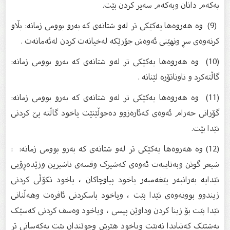
بەکەم دانان وبەکەم سەیر کردن بێت.
(9) وە هەروەها یەکێکی تر لەو شتانەی کە بەرو بوومی زمانە: بڵاو
کرنەوەی سڕ ونهێنی ئەوەش جۆرێکە لەخیانەت کردن لەئەمانەت .
(10) وە هەروەها یەکێکی تر لەو شتانەی کە بەرو بوومی زمانە:
گاڵتەکرد و ناوناتۆرە لێنانە .
(11) وە هەروەها یەکێکی تر لەو شتانەی کە بەرو بوومی زمانە:
گۆرانی حەرام ئەوەی کەئارەزوو دەجوڵێنێت یاخود گاڵتە پێ کردنی
تێدا بێت.
(12) وە هەروەها یەکێکی تر لەو شتانەی کە بەرو بوومی زمانە: :
شیعر گوتن وبەتایبەت ئەوەی کەشیرک وقسەی ناشیرین وزێدەڕۆیی
تێدایە بەرانبەر پێغەمبەر یاخود پیاوچاکان ، یاخود نکۆڵی کردنی
زیندوو بوونەوەی تێدا بێت ، ویاخود باسکردنی ئافرەت وهەڵنانی
تێدا بێت بۆ زینا کردن وداوێن پیسی ، ویاخود وەسف کردنی کەسێک
بەشتێک کەتیایدا نەبێت ویاخود هێرش وجوێندان بێت بەکەسانی تر