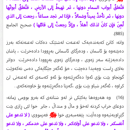
فتُغلقُ أبواب السماءِ دونها ، ثم تهبطُ إلى الأرضِ ، فتُغلقُ أبوابُها
دونها ، ثم تأخذُ يميناً وشمالاً ، فإذا لم تجد مساغاً ، رجعت إلى الذي
لُعِنَ فإن كانَ لذلك أهلاً ، وإلاّ رجعتْ إلى قائلها )
صحيح الجامع
(885).
واتە: کاتێ کەبەندەیەک لەعنەت لەشتێک دەکات لەعنەتەکە بەرز
دەبێتەوە بۆ ئاسمان ، ودەرگای ئاسمانی بەڕوودا دادەخرێت ، پاشان
دادەبەزێتە سەر زەوی ، ودەرگای زەوی بەڕوودا دادەخرێت دواتر
بەلای ڕاست وچەپدا دەچێت ، خۆ ئەگەر جێگایەکی دەس نەکەوێت
گونجاو بێت بۆی ئەوا دەگەڕێتەوە بۆ ئەو کەسەی کە لەعنەتی لێ
کراوە ، ئەگەر شیاو بێت بۆی ،گەرنا دەگەڕێتەوە بۆ خاوەنەکەی .
(16) وە هەروەها یەکێکی تر لەو شتانەی کە بەرو بوومی زمانە:
دوعای خراپ کردنە لەخۆ و ماڵ و منداڵ ، جابر خوا لێی ڕازی بێت
گێڕاویەتیەوە ودەڵێت: پێغەمبەری خوا
ﷺ
فەرمووی:
( لا تدعو على
أنفسكم ، ولا تدعو على أولادكم ، ولا تدعو على خدمكم ، ولا تدعو