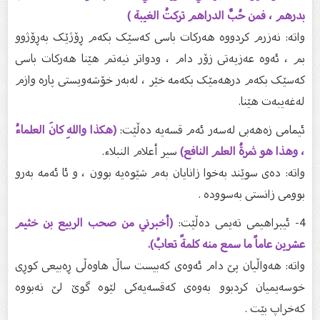
بدرهم ، فمن حُبِّ الدراهم تركتُ الغيبة )
واتە: نەزرم کردووە هەرکات باسی کەسێک بکەم ڕۆژێک بەڕۆژوو
بم ، ئەوە عەزیەتی زۆر دام ، ودواتر نیەتم هێنا هەرکات باسی
کەسێک بکەم درهەمێک بکەمە خێر ، لەبەر خۆشەویستی پارە وازم
لەغەیبەت هێنا.
ئیمامی زەهەبی لەسەر ئەم قسەیە دەڵێت:
(هكذا واللهِ كانَ العلماءُ
، وهذا هو ثمرةُ العلم النافع)
سير أعلام النبلاء.
واتە: دەی سوێند بەخوا زانایان بەم شێوەیه بوون ، و ئا ئەمە بەرو
بوومی زانستی بەسوودە .
4- ئیبراهیمی تەیمی دەڵێت:
(أخبرني من صحب الربيع بن خثيم
عشرين عاماً ما سمع منه كلمةً تعابُ).
واتە: هەواڵیان پێ دام ئەوەی کەبیست ساڵ هاوەڵی ڕەبیعی کوڕی
خوسەیمیان کردبوو بەوەی کەقسەیەکی لێوە گوێ لێ نەبووە
کەخراپ بێت .