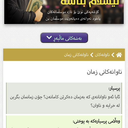
بەشەکانی ماڵپەڕ
تاوانه‌كان
تاوانەکانى زمان
تاوانەکانى زمان
پرسیار:
ئایا ئەو تاوانانەى کە بەزمان دەکرێن کامانەن؟ چۆن زمانمان بگرین
لە خراپە و تاوان؟
وەڵامی پرسیارەکە بە پوختی: