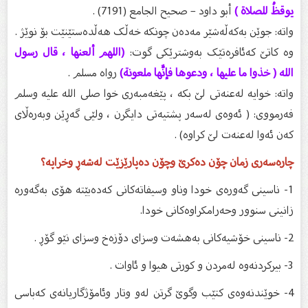
يوقظُ للصلاة )
أبو داود – صحيح الجامع (7191) .
واتە: جوێن بەکەڵەشێر مەدەن چونکە خەڵک هەڵدەستێنێت بۆ نوێژ .
وە کاتێ کەئافرەتێک بەوشترێکی گوت:
(اللهم ألعنها ، قال رسول
الله ( خذوا ما عليها ، ودعوها فإنَّها ملعونة)
رواه مسلم .
واتە: خوایە لەعنەتی لێ بکە ، پێغەمبەری خوا صلی اللە علیە وسلم
فەرمووی: ( ئەوەی لەسەر پشتیەتی دایگرن ، ولێی گەڕێن وبەرەڵای
کەن ئەوا لەعنەت لێ کراوە) .
چارەسەری زمان چۆن دەکرێ وچۆن دەپارێزێت لەشەڕ وخراپە؟
1- ناسینی گەورەی خودا وناو وسیفاتەکانی کەدەبێتە هۆی بەگەورە
زانینی سنوور وحەرامکراوەکانی خودا.
2- ناسینی خۆشیەکانی بەهشەت وسزای دۆزەخ وسزای نێو گۆڕ .
3- بیرکردنەوە لەمردن و کورتی هیوا و ئاوات .
4- خوێندنەوەی کتێب وگوێ گرتن لەو وتار وئامۆژگاریانەی کەباسی