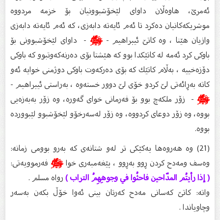
ئه‌مرێ، هاوه‌ڵان داواى لێخۆشبوونیان بۆ خزمه‌ مردووه‌
موشریكه‌كانیان ده‌كرد تا ئه‌م ئایه‌ته‌ دابه‌زى، كه‌ ئه‌م ئایه‌ته‌ دابه‌زى
وازیان هێنا ، وه‌ كاتێ ئیبراهیم -
ﷺ
- داوای لێخۆشبوونی بۆ
باوكی كرد ئه‌مه‌ له‌ كاتێكدا بوو كه‌ هێشتا بۆی ده‌رنه‌كه‌وتبوو كه‌ باوكی
دۆزه‌خییه‌ ، به‌ڵام كاتێك كه‌ بۆی ده‌ركه‌وت باوكی دوژمنی خوایه‌ ئه‌و
كاته‌ به‌ڕائه‌تی لێ كردو خۆی لێ دوور خسته‌وه‌ ، به‌راستى ئیبراهیم -
ﷺ
- زۆر ملكه‌چ بوو بۆ فه‌رمانی خوای گه‌وره‌، وه‌ زۆر به‌به‌زه‌یى
بووه‌، وه‌ زۆر دوعاى كردووه‌، وه‌ زۆر له‌سه‌رخۆو لێخۆشبوو لێبوورده‌
بووه‌.
(21) وە هەروەها یەکێکی تر لەو شتانەی کە بەرو بوومی زمانە:
وەسف ومەدح کردن ڕوو بەڕوو ، پێغەمبەری خوا
ﷺ
فەرموویەتی:
( إذا رأيتُم المدّاحين فاحثُوا في وجوهِهِمُ التراب )
رواه مسلم .
واتە: کاتێ کەسانی مەدح کەرتان بینی ئەوا خۆڵ بکەن بەسەر
وچاویاندا .