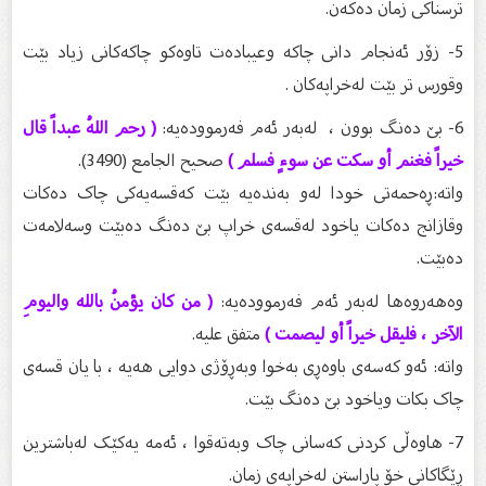
ترسناکی زمان دەکەن.
5- زۆر ئەنجام دانی چاکە وعیبادەت تاوەکو چاکەکانی زیاد بێت
وقورس تر بێت لەخراپەکان .
6- بێ دەنگ بوون ، لەبەر ئەم فەرموودەیە:
( رحم اللهُ عبداً قال
خيراً فغنم أو سكت عن سوءٍ فسلم )
صحيح الجامع (3490).
واتە:ڕەحمەتی خودا لەو بەندەیە بێت کەقسەیەکی چاک دەکات
وقازانج دەکات یاخود لەقسەی خراپ بێ دەنگ دەبێت وسەلامەت
دەبێت.
وەهەروەها لەبەر ئەم فەرموودەیە:
( من كان يؤمنُ بالله واليومِ
الآخر ، فليقل خيراً أو ليصمت )
متفق عليه.
واتە: ئەو کەسەی باوەڕی بەخوا وبەڕۆژی دوایی هەیە ، با یان قسەی
چاک بکات ویاخود بێ دەنگ بێت.
7- هاوەڵی کردنی کەسانی چاک وبەتەقوا ، ئەمە یەکێک لەباشترین
ڕێگاکانی خۆ پاراستن لەخراپەی زمان.