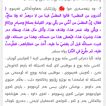
7- وە پێغەمبەری خوا
ﷺ
ڕۆژێکیان بەهاوەڵەکانی فەرموو:
(
أتدرون من المفلس؟ قالوا المفلسُ فينا من لا درهمُ له ولا متاعٌ،
فقال: إنّ المفلسَ من أمَّتي من يأتي يوم القيامةِ بصلاةٍ وصيامٍ وزكاةٍ
، ويأتي وقد شتم هذا، وقذف هذا، وأكل مال هذا، وسفك دم
هذا، وضربَ هذا، فيُعطى هذا من حسناتهِ، وهذا من حسناته، فإن
فنيت حسناتُه قبل أن يقضيَ ما عليه، أُخذ من خطاياهم، فطُرحتْ
عليه، ثم طُرِحَ في النّار)
رواه مسلم.
واتە: ئایا دەزانن کەسی مایە پوچ و موفلیس کێیە ؟ ئەوانیش گوتیان :
کەسی مایە پوچ و موفلیس لاى ئێمە کەسێکە کە پارەو کەلوپەلى
نەبێ ، ئەویش فەرمووی : موفلیس ومایە پووچ لە ئوممەتى من
کەسێکە لە قیامەتدا بە نوێژو ڕۆژوو زەکاتەوە دێت ، بەڵام جنێوى
بەم داوەو ، بوختانى داوێن پیسى بەم کردووەو ، پارەى ئەوى
خواردووەو خوێنى ئەوى ڕشتووەو ، لەوى داوە ، بەم هۆیانەوە
چاکەکانى بەم و ئەو ـ ئەوانەی کەحەقیان لایەتی ـ دەدرێ تاوەک