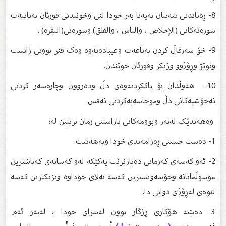
8- ڕەتاندنی شەیتان بەپەنا بەر خودا لێی وخوێندنی قورئان بەتایبەت
سورەتەکانی (الٳخلاص ، والناس ، والفلق) وسورەتی(البقرة) .
9- خۆ سەرقاڵ کردن بەتاعەت وعیبادەتەوە وەک فێر بوونی زانست
ونوێژ وڕۆژوو وزیکر وقورئان خوێندن.
10- هەوڵدان بۆ پاککردنەوەی دڵ ودەروون وچارەسەر کردنی
نەخۆشیەکانی دڵ وموحاسەبەکردنی نەفس.
وەهەندێک لەبەر وبوومەکانی پاراستنی زمان بریتین لە:
1- دەست خستنی ڕەزامەندی خودا وبەهەشت.
2- ئەو کەسەی کەزمانی دەپارێزێت یەکێکە لەو کەسانەی کەباشترین
موسوڵمانانە وخۆشەویسترین کەسە بەلای خوداوە ونزیکترین کەسە
لێوەی لەڕۆژی دوایی دا.
3- دەبێتە هۆکاری ڕزگار بوون لەسزای خودا ، لەبەر ئەم