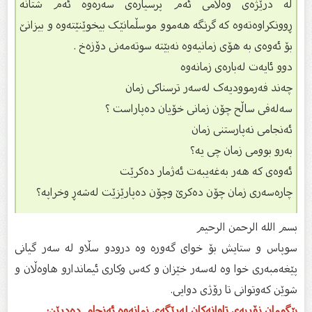
لە درێژەى وەڵامى ئەم پرسیارەى سەرەوە ئەم شتانە
ڕوونکراوەتەوە کە گرنگە هەموو موسڵمانێک بیخوێنێتەوە و بیزانێ
بۆ ئەوەى بە هۆى زمانیەوە نەبێتە سوتەمەنى دۆزەخ .
دوو ئایەت لەبارەی زمانەوە
چەند فەرموودیەک لەسەر ترسناکی زمان
سەلەفی ساڵح چۆن زمانی خۆیان دەپاراست ؟
ئەنجامی نەپارستنی زمان
بەرو بوومی زمان چی یە؟
ئەوەی کە هەر بەغەیبەت ئەژمار دەکرێت
چارەسەری زمان چۆن دەکرێ وچۆن دەپارێزێت لەشەڕ وخراپە؟
بسم الله الرحمن الرحیم
سوپاس و ستایش بۆ خواى گەورە وە درودو سڵاو لە سەر گیانى
پێغەمبەرى خوا وە لەسەر خێزان و كەس وكارى ئیماندارو هاوەڵان و
شوێن كەوتوانى تا رۆژى دوایى.
بێگومان زۆربەی تاوانەکان لەڕێگەی زمانەوە ئەنجام دەدرێن: