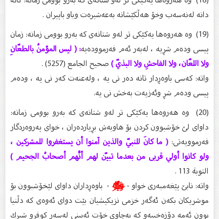
دانە لەنەسەب وخۆ هەڵکێشانە بەعەشیرەت وباو باپیران .
(19) وە هەروەها یەکێکی تر لەو شتانەی کە بەرو بوومی زمانە: زمان
پیسی ودەم شڕیە ، لەبەر ئەم فەرموودەیە
: ( ليس المؤمنُ بالطعّانِ
ولا اللعّان، ولا الفاحشِ ولا البذيّ )
صحيح الجامع (5257) .
واتە: کەسی باوەڕدار تانە دەر نی یە ، ولەعنەت کەر نی یە ، ودەم
پیسی ودەم شڕ وئەزیەت بەخش نی یە.
(20) وە هەروەها یەکێکی تر لەو شتانەی کە بەرو بوومی زمانە:
داوای لێ خۆشبوون کردن بۆ هاوبەش بڕیاردەران ، خوای پەروەردگار
فەرموویەتی:
( ما كانَ للنبيّ والذين آمنوا أن يستغفروا للمشركين ،
ولو كانوا أولي قربى من بعدما تبيّن لهم أنَّهم أصحابُ الجحيم )
التوبة 113 .
واته: نابێ پێغه‌مبه‌ری خواو -
ﷺ
- باوه‌ڕداران داوای لێخۆشبوون بۆ
موشریكان بكه‌ن ئه‌گه‌ر خزمی نزیكیشیان بێت دوای ئه‌وه‌ی كه‌ دڵنیا
بوون ئه‌مه‌ دۆزه‌خییه‌و كه‌ به‌چاوى خۆت ئه‌بینی له‌سه‌ر كوفرو شیرك