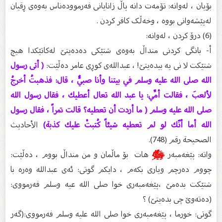
بۆیان ، لەوانە: تۆمەت دانە پاڵ زانایانی فەرموودەناس بەوەی ڕقیان
لەپێشەوانی بووە ، وخەڵک کافر کردن .
(6) درۆ کردن ، لەوانە:
‌أ- بانگی کردنی منداڵ بەوەی شتێکی دەدەیتێ لەکاتێکدا هیچ
شتێکت لا نی یە بیدەیتێ! ، عبداللەی کوڕی عامر دەڵێت:
( أتى رسول
الله صلى الله عليه وسلم في بيتنا وأنا صبيٌّ ، قال: فذهبتُ أخرجُ
لألعبَ ، فقالت أمِّي: يا عبد الله تعال أعطيك ، فقال رسول الله
صلى الله عليه وسلم ( ما أردت أن تعطيه؟ قالت تمراً ، فقال رسول
الله أما أنّك لو لم تعطيه شيئاً كُتبتْ عليك كذبة)
الأحاديث
الصحيحة رقم (748).
واتە: پێغەمبەر
ﷺ
هات بۆ ماڵمان و من منداڵ بووم ، دەڵێت:
چووم دەرچم ویاری بکەم ، دایکم گوتی: ئەی عبداللە وەرە با
شتێکت بدەمێ ،پێغەمبەری خوا صلی الله عیە وسلم فەرمووی:
(دەتەوێ چى بدەیتێ) ؟
گوتی: خورما ، پێغەمبەری خوا صلی الله علیە وسلم فەرمووی:(گەر