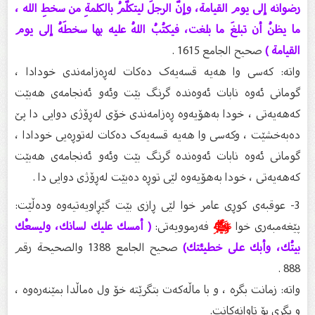
رضوانه إلى يوم القيامة، وإنّ الرجلَ ليتكلّمُ بالكلمةِ من سخطِ الله ،
ما يظنُ أن تبلغَ ما بلغت، فيكتُبُ اللهُ عليه بها سخطَهُ إلى يوم
القيامة )
صحيح الجامع 1615 .
واتە: کەسی وا هەیە قسەیەک دەکات لەڕەزامەندی خودادا ،
گومانی ئەوە نابات ئەوەندە گرنگ بێت وئەو ئەنجامەی هەبێت
کەهەیەتی ، خودا بەهۆیەوە ڕەزامەندی خۆی لەڕۆژی دوایی دا پێ
دەبەخشێت ، وکەسی وا هەیە قسەیەک دەکات لەتوڕەیی خودادا ،
گومانی ئەوە نابات ئەوەندە گرنگ بێت وئەو ئەنجامەی هەبێت
کەهەیەتی ، خودا بەهۆیەوە لێی توڕە دەبێت لەڕۆژی دوایی دا .
3- عوقبەی کوڕی عامر خوا لێی ڕازی بێت گێڕاویەتیەوە ودەڵێت:
پێغەمبەری خوا
ﷺ
فەرموویەتی:
( أمسك عليك لسانك، وليسعْك
بيتُك، وأبك على خطيئتك)
صحيح الجامع 1388 والصحيحة رقم
888 .
واتە: زمانت بگرە ، و با ماڵەکەت بتگرێتە خۆ ول ەماڵدا بمێنەرەوە ،
و بگری بۆ تاوانەکانت.