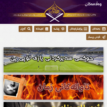
بەشەکان
پۆلێنکراوەکان
پێناسە
کتێبخانە
گەڕان
ناردنی پرسیار