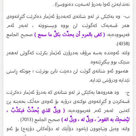
نەتدایەتێ ئەوا بەدرۆ لەسەرت دەنووسرا) .
‌ب- وە یەکێکی تر لەو شتانەی کەبەدرۆ ئەژمار دەکرێت گێڕانەوەی
هەر قسەیەک کەگوێت لێ بووە وبیستووتە ، لەبەر ئەم
فەرموودەیە:
( كفى بالمرءِ أن يحدِّث بكلِّ ما سمع )
صحيح الجامع
(4358).
واتە: ئەوەندە بەسە مرۆڤ بەدرۆزن ئەژمار بکرێت کەگوێی لەهەر
شتێک بوو بیگێڕێتەوە.
هەموو ئەو شتانەی گوێت لێ دەبێت نابێ بوترێت ؛ چونکە ڕاستی
تێدایە ودرۆشی تێدایە.
‌ج- وە هەروەها یەکێکی تر لەو شتانەی کە بەدرۆ ئەژمار دەکرێت
قسەکردن و گێڕانەوەی نوکتەی درۆیە بۆ ئەوەی خەڵک بخەیتە پێ
کەنین لەبەر ئەم فەرموودەیە:
( ويلٌ للذي يُحدِّثُ فيكذُبُ ،
ليُضحِكَ به القومَ ، ويلٌ له ، ويلٌ له )
صحيح الجامع (7013) .
واتە: وەیل وتیاچوون (یاخود دۆڵێك لە دۆڵەكانی دۆزەخ) بۆ ئەو