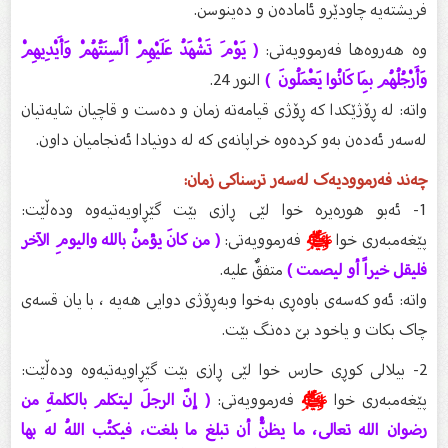
فریشته‌یه‌ چاودێرو ئاماده‌ن و ده‌ینوسن.
وە هەروەها فەرموویەتی:
( يَوْمَ تَشْهَدُ عَلَيْهِمْ أَلْسِنَتُهُمْ وَأَيْدِيهِمْ
وَأَرْجُلُهُم بِمَا كَانُوا يَعْمَلُونَ )
النور 24.
واته: له‌ ڕۆژێكدا كه‌ ڕۆژی قیامه‌ته‌ زمان و ده‌ست و قاچیان شایه‌تیان
له‌سه‌ر ئه‌ده‌ن به‌و كرده‌وه‌ خراپانه‌ی كه‌ له‌ دونیادا ئه‌نجامیان داون.
چەند فەرموودیەک لەسەر ترسناکی زمان:
1- ئەبو هورەیرە خوا لێی ڕازی بێت گێڕاویەتیەوە ودەڵێت:
پێغەمبەری خوا
ﷺ
فەرموویەتی:
( من كانَ يؤمنُ بالله واليومِ الآخر
فليقل خيراً أو ليصمت )
متفقٌ عليه.
واتە: ئەو کەسەی باوەڕی بەخوا وبەڕۆژی دوایی هەیە ، با یان قسەی
چاک بکات و یاخود بێ دەنگ بێت.
2- بیلالی کوڕی حارس خوا لێی ڕازی بێت گێڕاویەتیەوە ودەڵێت:
پێغەمبەری خوا
ﷺ
فەرموویەتی:
( إنّ الرجلَ ليتكلم بالكلمةِ من
رضوان الله تعالى، ما يظنُّ أن تبلغ ما بلغت، فيكتُب اللهُ له بها