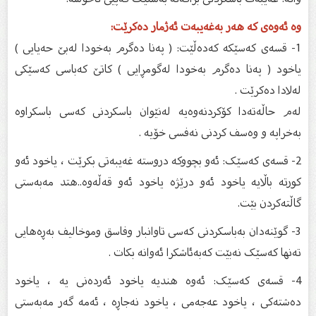
وە ئەوەی کە هەر بەغەیبەت ئەژمار دەکرێت:
1- قسەی کەسێکە کەدەڵێت: ( پەنا دەگرم بەخودا لەبێ حەیایی )
یاخود ( پەنا دەگرم بەخودا لەگومڕایی ) کاتێ کەباسی کەسێکی
لەلادا دەکرێت .
لەم حاڵەتەدا کۆکردنەوەیە لەنێوان باسکردنی کەسی باسکراوە
بەخراپە و وەسف کردنی نەفسی خۆیە .
2- قسەی کەسێک: ئەو بچووکە دروستە غەیبەتی بکرێت ، یاخود ئەو
کورتە باڵایە یاخود ئەو درێژە یاخود ئەو قەڵەوە..هتد مەبەستی
گاڵتەکردن بێت.
3- گوێنەدان بەباسکردنی کەسی تاوانبار وفاسق وموخالیف بەڕەهایی
تەنها کەسێک نەبێت کەبەئاشکرا ئەوانە بکات .
4- قسەی کەسێک: ئەوە هندیە یاخود ئەردەنی یە ، یاخود
دەشتەکی ، یاخود عەجەمی ، یاخود نەجاڕە ، ئەمە گەر مەبەستی