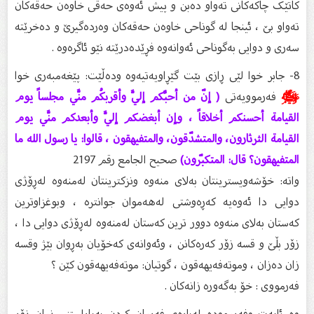
کاتێک چاکەکانى تەواو دەبن و پیش ئەوەى حەقى خاوەن حەقەکان
تەواو بێ ، ئینجا لە گوناحى خاوەن حەقەکان وەردەگیرێ و دەخرێتە
سەرى و دوایی بەگوناحى ئەوانەوە فڕێدەدرێتە نێو ئاگرەوە .
8- جابر خوا لێی ڕازی بێت گێڕاویەتیەوە ودەڵێت: پێغەمبەری خوا
ﷺ
فەرموویەتی
( إنّ من أحبِّكم إليَّ وأقربكُم منَّي مجلساً يوم
القيامة أحسنكم أخلاقاً ، وإن أبغضكم إليَّ وأبعدكم منَّي يوم
القيامة الثرثارون، والمتشدّقون، والمتفيهقون ، قالوا: يا رسول الله ما
المتفيهقون؟ قال: المتكبّرون)
صحيح الجامع رقم 2197
واتە: خۆشەویسترینتان بەلای منەوە ونزکترینتان لەمنەوە لەڕۆژی
دوایی دا ئەوەیە کەڕەوشتی لەهەموان جوانترە ، وبوغزاوترین
کەستان بەلای منەوە دوور ترین کەستان لەمنەوە لەڕۆژی دوایی دا ،
زۆر بڵێ و قسە زۆر کەرەکانن ، وئەوانەی کەخۆیان بەڕوان بێژ وقسە
زان دەزان ، وموتەفەیهەقون ، گوتیان: موتەفەیهەقون کێن ؟
فەرمووی : خۆ بەگەورە زانەکان .
وە ئایەت وفەرموودە لەبارەی فەرمان کردن بەپاراستنی زمان زۆر