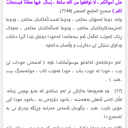
على أموالكم ، لا توافقوا من الله ساعةً ، يُسألُ فيها عطاءٌ فيستجابُ
لكم )
صحيح الجامع الصغير (7144).
واتە: دوعا لەخۆتان مەکەن ، ودوعا لەمنداڵەکانتان مەکەن ، ودوعا
لەخزمەتکارەکانتان مەکەن ، ودوعا لەماڵەکانتان مەکەن ، نەوەک
ڕێک کەوێت لەگەڵ ئەو سەعاتەدا کەخودا دوعای تێدا گیرا دەکات
وداوای شتێکی لێ دەکرێت و وڵامتان بداتەوە .
لەو دوعایانەی کەلەنێو موسوڵماناندا باوە: ( لەعنەتی خودات لێ
بێت ، خودا لە نێوت ببات ، خودا فەوتت کات ، جوانەمەرگ بیت
..هتد ) .
(17) وە هەروەها یەکێکی تر لەو شتانەی کە بەرو بوومی زمانە:
فڵان کەس ئەهلی بەهەشتە ، یاخود دۆزەخی یە ، یاخود خودا لێی
خۆش نابێت ..هتد ، بێگومان ئەمەش حەرامە وڕێگە پێدراو نی یە
لەشەرع دا .
(18) وە هەروەها یەکێکی تر لەو شتانەی کە بەرو بوومی زمانە: تانە