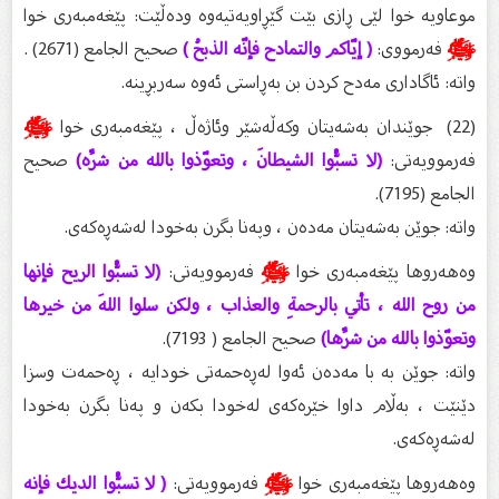
موعاویە خوا لێی ڕازی بێت گێڕاویەتیەوە ودەڵێت: پێغەمبەری خوا
ﷺ
فەرمووی:
( إيّاكم والتمادح فإنّه الذبحُ )
صحيح الجامع (2671) .
واتە: ئاگاداری مەدح کردن بن بەڕاستی ئەوە سەربڕینه.
(22) جوێندان بەشەیتان وکەڵەشێر وئاژەڵ ، پێغەمبەری خوا
ﷺ
فەرموویەتی:
(لا تسبُّوا الشيطانَ ، وتعوّذوا بالله من شرِّه)
صحيح
الجامع (7195).
واتە: جوێن بەشەیتان مەدەن ، وپەنا بگرن بەخودا لەشەڕەکەی.
وەهەروها پێغەمبەری خوا
ﷺ
فەرموویەتی:
(لا تسبُّوا الريح فإنها
من روح الله ، تأتي بالرحمةِ والعذاب ، ولكن سلوا اللهَ من خيرها
وتعوّذوا بالله من شرِّها)
صحيح الجامع ( 7193).
واتە: جوێن بە با مەدەن ئەوا لەڕەحمەتی خودایە ، ڕەحمەت وسزا
دێنێت ، بەڵام داوا خێرەکەی لەخودا بکەن و پەنا بگرن بەخودا
لەشەڕەکەی.
وەهەروها پێغەمبەری خوا
ﷺ
فەرموویەتی:
( لا تسبُّوا الديك فإنه