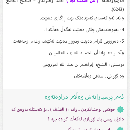
فەرموودەیە:
( من صمت نجا )
أحمد والترمذيُّ – صحيح الجامع
(6243).
واتە: ئەو کەسەی کەبێدەنگ بێت ڕزگاری دەبێت.
4- پەیوەندیەکی چاکی دەبێت لەگەڵ خەڵکدا .
5- دەروونی ئارام دەبێت ودوور دەبێت لەکێشە وغەم وخەفەت .
وآخــر دعــوانا أن الحمــد لله رب العالميــن.
نوسینى : الشيخ: إبراهيم بن عبد الله المزروعي
وەرگێرانی : ستافی وەڵامەکان
ئەم پرسیارانەش وەڵام دراوەتەوە
حوكمی بوختیانكردن ـ واتە : ( القذف ) ـ بۆ كەسێك بەوەی كە
داوێن پیسی یان نێربازی لەگەڵدا كراوە چیە ؟
سزاى بوهتان کردن بۆ خەڵکی