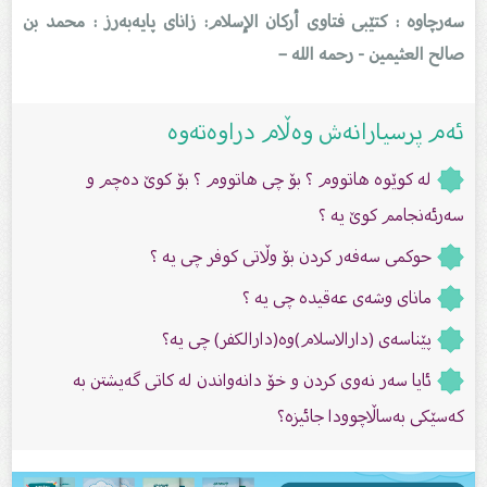
سەرچاوە : کتێبی فتاوى أرکان الإسلام: زاناى پایەبەرز : محمد بن
صالح العثیمین - رحمه الله –
ئەم پرسیارانەش وەڵام دراوەتەوە
لە كوێوە هاتووم ؟ بۆ چی هاتووم ؟ بۆ كوێ دەچم و
سەرئەنجامم كوێ یە ؟
حوكمی سەفەر كردن بۆ وڵاتی كوفر چی یە ؟
مانای وشەى عەقیدە چی یە ؟
پێناسەى (دارالاسلام)وە(دارالكفر) چی یە؟
ئایا سەر نەوى كردن و خۆ دانەواندن لە كاتی گەیشتن‌ بە
كەسێكی بەساڵاچوودا جائیزە؟