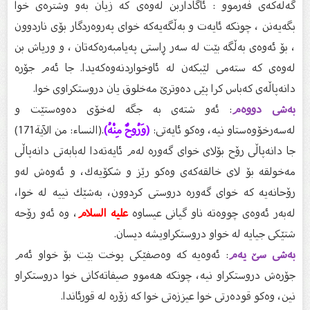
گەلەكەى فەرموو : ئاگاداربن لەوەى كە زیان بەو وشترەى خوا
بگەیەنن ، چونكە ئایەت و بەڵگەیەكە خواى پەروەردگار بۆى ناردوون
، بۆ ئەوەى بەڵگە بێت لە سەر ڕاستى پەیامبەرەكەتان ، و وریاش بن
لەوەى كە ستەمى لێبكەن لە ئاوخواردنەوەكەیدا. جا ئەم جۆرە
دانەپاڵەى كەباس كرا پێى دەوترێ مەخلوق یان دروستكراوى خوا.
بەشی دووەم
: ئەو شتەى بە جگە لەخۆى دەوەستێت و
لەسەرخۆوەستاو نیە، وەكو ئایەتى:
(وَرُوحٌ مِنْهُ)
.(النساء: من الآية171)
جا دانەپاڵى رۆح بۆلاى خواى گەورە لەم ئایەتەدا لەبابەتى دانەپاڵى
مەخولقە بۆ لاى خالقەكەى وەكو رێز و شكۆیەك، و ئەوەش لەو
رۆحانەیە كە خواى گەورە دروستى كردوون، بەشێك نییە لە خوا،
لەبەر ئەوەى چووەتە ناو گیانى عیساوە
علیە السلام
، وە ئەو رۆحە
شتێكى جیایە لە خواو دروستكراویشە دیسان.
بەشی سێ یەم
: ئەوەیە كە وەصفێكى پوخت بێت بۆ خواو ئەم
جۆرەش دروستكراو نیە، چونكە هەموو صیفاتەكانى خوا دروستكراو
نین، وەكو قودەرتى خوا عیززەتى خوا كە زۆرە لە قورئاندا.