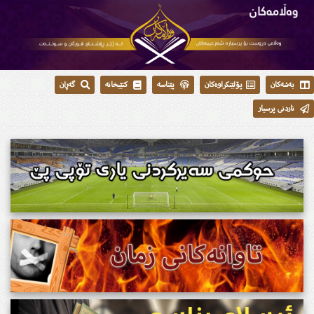
بەشەکان
پۆلێنکراوەکان
پێناسە
کتێبخانە
گەڕان
ناردنی پرسیار