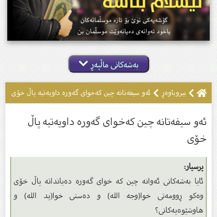
بەشەکانی ماڵپەڕ
بیروباوه‌ڕ
ئەو سیفەتانە چین کەخوای گەورە داویەتیە پاڵ خۆی
ئەو سیفەتانە چین کەخوای گەورە داویەتیە پاڵ
خۆی
پرسیار:
ئایا بەشەكانى ئەوانە چین كە خواى گەورە دەیانداتە پاڵ خۆى
وەكو ڕوومەتى خوا(وجه الله) و دەستى خوا(يد الله) و
هاوشێوەیەكانى؟