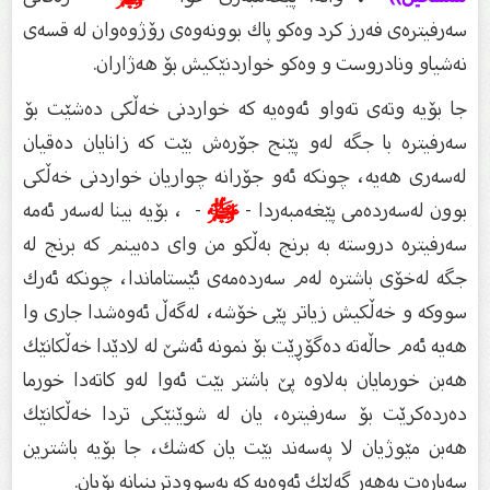
سەرفیترەى فەرز كرد وەكو پاك بوونەوەى رۆژوەوان لە قسەى
نەشیاو ونادروست و وەكو خواردنێكیش بۆ هەژاران.
جا بۆیە وتەى تەواو ئەوەیە كە خواردنى خەڵكى دەشێت بۆ
سەرفیترە با جگە لەو پێنج جۆرەش بێت كە زانایان دەقیان
لەسەرى هەیە، چونكە ئەو جۆرانە چواریان خواردنى خەڵكى
بوون لەسەردەمى پێغەمبەردا -
ﷺ
- ، بۆیە بینا لەسەر ئەمە
سەرفیترە دروستە بە برنج بەڵكو من واى دەبینم كە برنج لە
جگە لەخۆى باشترە لەم سەردەمەى ئێستاماندا، چونكە ئەرك
سووكە و خەڵكیش زیاتر پێى خۆشە، لەگەڵ ئەوەشدا جارى وا
هەیە ئەم حاڵەتە دەگۆڕێت بۆ نمونە ئەشێ لە لادێدا خەڵكانێك
هەبن خورمایان بەلاوە پێ باشتر بێت ئەوا لەو كاتەدا خورما
دەردەكرێت بۆ سەرفیترە، یان لە شوێنێكى تردا خەڵكانێك
هەبن مێوژیان لا پەسەند بێت یان كەشك، جا بۆیە باشترین
سەبارەت بەهەر گەلێك ئەوەیە كە بەسوودترینیانە بۆیان.