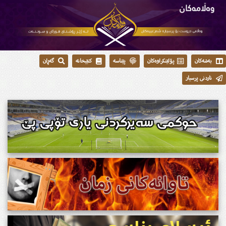
بەشەکان
پۆلێنکراوەکان
پێناسە
کتێبخانە
گەڕان
ناردنی پرسیار