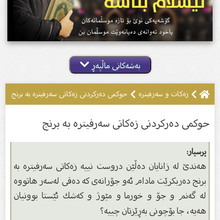
بەشەکانی ماڵپەڕ
زەکات و سەرفیترە
حوکمی دەرکردنی زەکاتی سەرفیترە بە برنج
حوکمی دەرکردنی زەکاتی سەرفیترە بە برنج
پرسیار:
هەندێ لە زانایان دەڵێن دروست نییە زەكاتى سەرفیترە بە
برنج دەربكرێت مادام ئەو جۆرانەى كە دەقی لەسەر هاتووە
لە گەنم و جۆ و خورما و مێوژ و كەشك
ئێستا بوونیان
هەیە، جا بۆچونى بەڕێزتان چییە؟