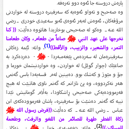
پارەش دروستە جا ئەوە دوو تەرەفە.
وە صەحیح و تەواو ئەوەیە كە سەرفیترە دروستە لە خواردنى
مرۆڤەكان، ئەوەش لەبەر ئەوەى ئەبو سەعیدى خودرى ـ رضي
الله عنه ـ وەكو لە صەحیحى بوخاریدا هاتووە دەڵێت:
(( كنا
نخرجها على عهد النبي
ﷺ
صاعاً من طعام، وكان طعامنا
(1)
التمر، والشعير، والزبيب، والأقط))
.
واتە: ئێمە زەكاتى
سەرفیترەمان لە سەردەمى پێغەمبەردا -
ﷺ
- دەردەكرد بە
صاعێك (چوار گوێل) لە خواردن، وە خواردنیشمان خورما و
جۆ و مێوژ و كەشك بوو. دەبینین لەم قسەیەدا باسی گەنمى
هەر نەكردووە، وە پێ نازانم كە گەنم ناوى هاتبێت لە هیچ
فەرموودەیەكى صەحیحى ڕاشكاودا، بەڵام گومانیشی تێدا
نییە كە گەنم دەشێت بۆ سەرفیترە، پاشان فەرموودەكەى ابن
عباس ـ رضي الله عنه ـ كە دەڵێت:
))
فرض رسول الله
ﷺ
زكاة الفطر طهرة للصائم من اللغو والرفث، وطعمة
(2)
للمساكين
((
،
واتە: پێغەمبەرى خوا -
ﷺ
- زەكاتى