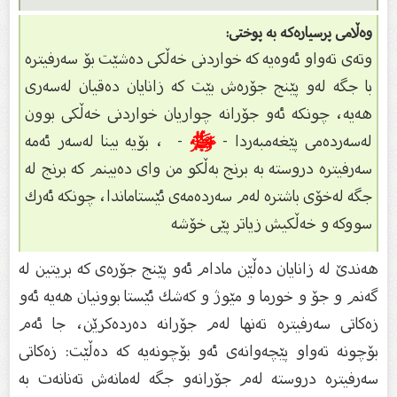
وەڵامی پرسیارەکە بە پوختی:
وتەى تەواو ئەوەیە كە خواردنى خەڵكى دەشێت بۆ سەرفیترە
با جگە لەو پێنج جۆرەش بێت كە زانایان دەقیان لەسەرى
هەیە، چونكە ئەو جۆرانە چواریان خواردنى خەڵكى بوون
لەسەردەمى پێغەمبەردا -
ﷺ
- ، بۆیە بینا لەسەر ئەمە
سەرفیترە دروستە بە برنج بەڵكو من واى دەبینم كە برنج لە
جگە لەخۆى باشترە لەم سەردەمەى ئێستاماندا، چونكە ئەرك
سووكە و خەڵكیش زیاتر پێى خۆشە
هەندێ لە زانایان دەڵێن مادام ئەو پێنج جۆرەى كە بریتین لە
گەنم و جۆ و خورما و مێوژ و كەشك ئێستا بوونیان هەیە ئەو
زەكاتى سەرفیترە تەنها لەم جۆرانە دەردەكرێن، جا ئەم
بۆچونە تەواو پێچەوانەى ئەو بۆچونەیە كە دەڵێت: زەكاتى
سەرفیترە دروستە لەم جۆرانەو جگە لەمانەش تەنانەت بە