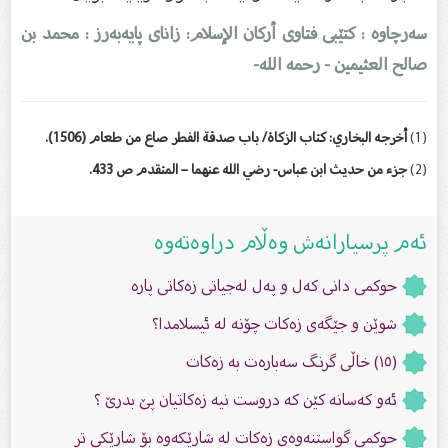
سەرچاوە : کتێبی فتاوى أرکان الإسلام: زاناى پایەبەرز : محمد بن
صالح العثیمین - رحمه الله
-
(1
)
أخرجه البخاري: كتاب الزكاة/ باب صدقة الفطر صاع من طعام (1506).
(2
)
جزء من حديث ابن عباس- رضي الله عنهما – المتقدم ص 433.
ئەم پرسیارانەش وەڵام دراوەتەوە
حوکمی دانی کەل و پەل لەجیاتی زەکاتی پارە
شوێن و جێگەى زەکات چۆنە لە ئیسلامدا؟
(١٥) خاڵی گرنگ سەبارەت بە زەکات
ئەو کەسانە کێن کە دروست نیە زەکاتیان پێ بدرێ ؟
حوکمی گواستنەوەی زەکات لە شارێکەوە بۆ شارێکی تر