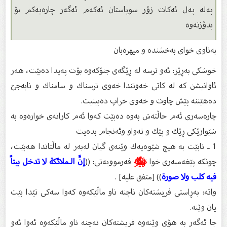
پەلە پەل ئەكات زۆر سوپاستان ئەكەم ئەگەر چارەیەكم بۆ
بدۆزنەوە
بەناوى خواى بەخشندە و میهرەبان
خوشكی بەڕێز: ئەو ترسە لە ڕێگەی جنۆكەوە بۆت پەیدا دەبێت، هەر
ئاوانیشن كە لە كاتی خەوتندا خەوی ترسناك و سامناك و نابەجێ
دەهێننە پێش چاوت و خەوی خراپ دەبینیت.
چارەسەری ئەم حاڵتەش بەوە دەبێت كەوا ئەم كارانەی خوارەوە بە
شێوازێكی ڕێك و پێك و تەواو وئەنجام بدەیت
1 ـ نابێت بە هیچ شێوەیەك وێنەی گیان لەبەر لە ماڵتاندا هەبێت،
چونكە پێغەمبەری خوا
ﷺ
فەرموویەتی: ((
إنَّ الـملائكة لا تدخل بيتاً
فيه كلب ولا صورة
)) [متفق عليه] .
واتە: بەڕاستی فریشتەكان ناچنە ناو ماڵێكەوە كەوا سەكی تێدا بێت
یان وێنە.
جا ئەگەر بە هۆی وێنەوە فریشتەكان نەچنە ناو ماڵێكەوە ئەوا ئەو