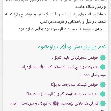
و زیانی پێناگەیەنێت.
داواكارم لە خوای بە توانا و زانا كە ئێمەش و تۆش بپارێزێت لە
شەیتان و فێڵ و پلانەكانی و یاریدەدەرەكانی.
لەلایەن مامۆستا (محمد عبد الرحمن) ەوە وەڵام دراوەتەوە
ئەم پرسیارانەش وەڵام دراوەتەوە
حوکمی سەیرکردنی فلیم کارتۆن
هیجرەت و کۆچ کردنى کەسێک کە لەوڵاتی بێباوەڕاندا
موسوڵمان دەبێت
حوكمی ئیسلام سەبارەت بە یۆگا
مەبەست چیە لە نێوەندگیرى ( الوسط ) لە دیندا؟
فەزڵی هاوەڵانی پێغەمبەر ﷺ لە قورئان و سوننەت و وتەى