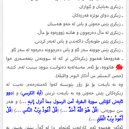
ـ زیكری بەیانیان و ئێواران.
ـ زیكری دوای نوێژە فەرزەكان.
ـ زیكری پێش خەوتن و پاش لە خەو هەستان.
ـ زیكری لە ماڵ دەرچوون و هاتنە ژوورەوە بۆ ماڵ.
ـ زیكری پێش جلوبەرگ داكەندن و پاش لەبەر كردنی.
ـ زیكری پێش چوونە سەر ئاو و پاش دەرچوونە دەرەوە لە سەر ئاو.
ـ هەروەها هەموو زیكرەكانی تر كە لە سوونەتی پێغەمبەری خوا
ﷺ
هاتووە، بۆ ئەم مەسەلەیە دەتوانیت سوود ببینیت لەم كتێبە:
(حصن الـمسلم من أذكار اليوم والليلة)..
وە بە تایبەت بۆ تۆ زۆر پێویستە كەوا كەمتەرخەم نەبیت لە
زیكرەكانی پێش خەوتن وە بە تایبەت تریش (
آية الكرسي
) و (
دوو
ئایەتی كۆتایی سورة البقرة: آمن الرسول بـما أنزل إليهِ …
) و هەر
سێ سورەتی: (
قُلْ هُوَ اللَّهُ أَحَدٌ …
) (
قُلْ أَعُوذُ بِرَبِّ النَّاسِ …
) (
قُلْ
أَعُوذُ بِرَبِّ الْفَلَقِ …
).
ئەگەر هەموو ئەم كارانەت ئەنجام دا لە گەڵ پشتن بەستن بە