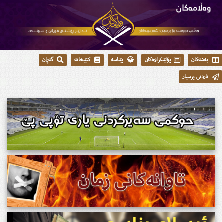
بەشەکان
پۆلێنکراوەکان
پێناسە
کتێبخانە
گەڕان
ناردنی پرسیار