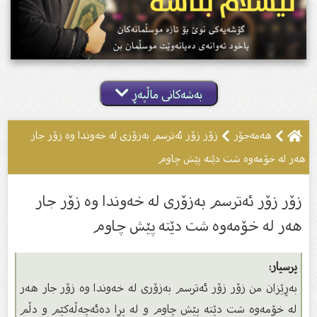
بەشەکانی ماڵپەڕ
هەمەجۆر
زۆر زۆر ئەترسم بەزۆرى لە خەوندا وە زۆر جار
هەر لە خۆمەوە شت دێتە پێش چاوم
زۆر زۆر ئەترسم بەزۆرى لە خەوندا وە زۆر جار
هەر لە خۆمەوە شت دێتە پێش چاوم
پرسیار:
بەڕێزان من زۆر زۆر ئەترسم بەزۆرى لە خەوندا وە زۆر جار هەر
لە خۆمەوە شت دێتە پێش چاوم و لە پڕا دەئەچەڵەكێم و دڵم