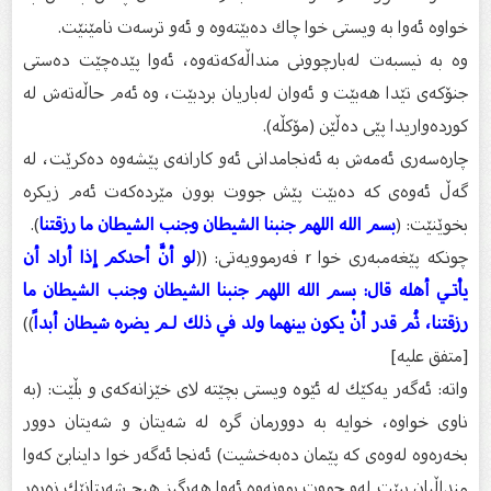
خواوە ئەوا بە ویستی خوا چاك دەبێتەوە و ئەو ترسەت نامێنێت.
وە بە نیسبەت لەبارچوونی منداڵەكەتەوە، ئەوا پێدەچێت دەستی
جنۆكەی تێدا هەبێت و ئەوان لەباریان بردبێت، وە ئەم حاڵەتەش لە
كوردەواریدا پێی دەڵێن (مۆكڵە).
چارەسەری ئەمەش بە ئەنجامدانی ئەو كارانەی پێشەوە دەكرێت، لە
گەڵ ئەوەی كە دەبێت پێش جووت بوون مێردەكەت ئەم زیكرە
بخوێنێت: (
بسم الله اللهم جنبنا الشيطان وجنب الشيطان ما رزقتنا
).
چونكە پێغەمبەری خوا r فەرموویەتی: ((
لو أنَّ أحدكم إذا أراد أن
يأتـي أهله قال: بسم الله اللهم جنبنا الشيطان وجنب الشيطان ما
رزقتنا، ثُم قدر أنْ يكون بينهما ولد في ذلك لـم يضره شيطان أبداً
))
[متفق عليه]
واتە: ئەگەر یەكێك لە ئێوە ویستی بچێتە لای خێزانەكەی و بڵێت: (بە
ناوی خواوە، خوایە بە دوورمان گرە لە شەیتان و شەیتان دوور
بخەرەوە لەوەی كە پێمان دەبەخشیت) ئەنجا ئەگەر خوا داینابێ كەوا
منداڵیان ببێت لەو جووت بوونەوە ئەوا هەرگیز هیچ شەیتانێك زەرەر