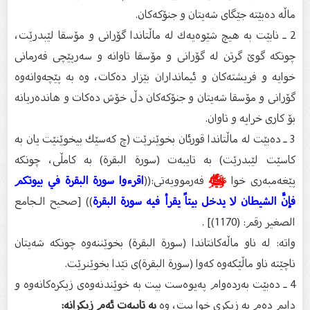
ماڵە دەبێتە جێگای شەیتان و جنۆكەكان.
2 ـ نابێت بە هیچ شێوەیەك لە ماڵتاندا گۆرانی و مۆسقا لێبدرێت،
چونكە گوێ گرتن لە گۆرانی و مۆسقا تاوانە و سەرپێچی فەرمانی
خوایە و فریشتەكان و ئیمانداران بێزار دەكات، وە بە پێچەوانەوە
گۆرانی و مۆسقا شەیتان و جنۆكەكان دڵ خۆش دەكات و هاندەریانە
بۆ كاری خراپە و تاوان.
3 ـ دەبێت لە ماڵتاندا قورئان بخوێنرێت (چ كەسێك بیخوێنێت یان بە
كاسێت لێبدرێت) بە تایبەت (سورة‌ البقرة‌) بە كامڵی، چونكە
پێغەمبەری خوا
ﷺ
فەرموویەتی:((
اقرءوا سورة البقرة في بيوتكم
فإنَّ الشيطان لا يدخل بيتاً يقرأ فيه سورة البقرة
)) [صحيح الـجامع
الصغير رقم: (1170)] .
واتە: لە ناو ماڵەكانتاندا (سورة البقرة) بخوێننەوە چونكە شەیتان
ناچێتە ناو ماڵێكەوە كەوا (سورة البقرة‌)ی تێدا بخوێنرێت.
4 ـ دەبێت بەردەوام پەیوەست بیت بە خوێندنەوەی زیكرەكانەوە و
دایم دەم بە زیكری خوا بیت، وە
بە تایبەت ئەم زیكرانە: