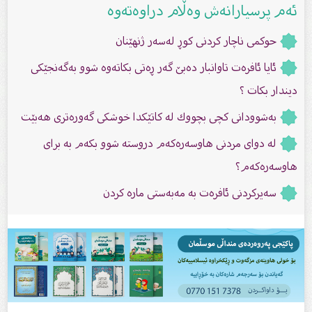
ئەم پرسیارانەش وەڵام دراوەتەوە
حوکمی ناچار کردنی کوڕ لەسەر ژنهێنان
ئایا ئافرەت تاوانبار دەبێ گەر ڕەتی بكاتەوە شوو بەگەنجێكی
دیندار بكات ؟
بەشوودانى كچى بچووك لە كاتێكدا خوشكى گەورەترى هەبێت
لە دواى مردنى هاوسەرەكەم دروستە شوو بكەم بە براى
هاوسەرەكەم؟
سەیرکردنى ئافرەت بە مەبەستى مارە کردن