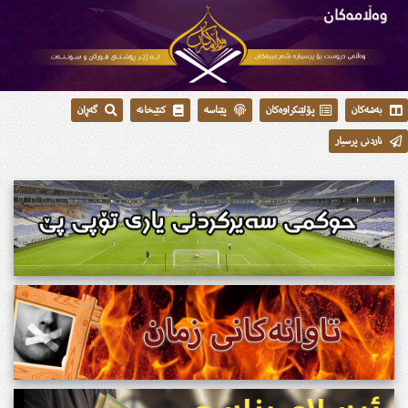
بەشەکان
پۆلێنکراوەکان
پێناسە
کتێبخانە
گەڕان
ناردنی پرسیار