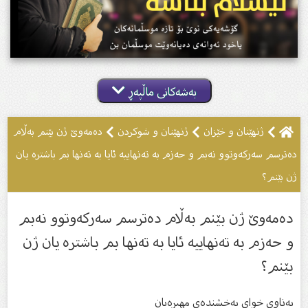
بەشەکانی ماڵپەڕ
ژنهێنان و خێزان
ژنهێنان و شوکردن
دەمەوێ ژن بێنم بەڵام
دەترسم سەركەوتوو نەبم و حەزم بە تەنهاییە ئایا به تەنها بم باشترە یان
ژن بێنم؟
دەمەوێ ژن بێنم بەڵام دەترسم سەركەوتوو نەبم
و حەزم بە تەنهاییە ئایا به تەنها بم باشترە یان ژن
بێنم؟
بەناوى خواى بەخشندەى مهیرەبان