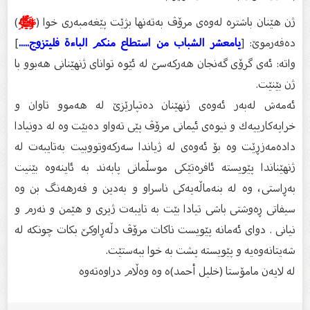
ژن هێنان باشترە لەوەى مرۆڤ بەتەنها بژێت پێغەمبەرى خوا (
ﷺ
)
دەفەرموێ: [
يامعشر الشباب من استطاع منكم الباءة فليتزوج.....
]
واتە: ئەى گرۆى گەنجان هەركەسێ لە ئێوە تواناى ژنهێنانى هەبوو با
ژن بێنێت.
ئەمەش لەبەر ئەوەى ژنهێنان دەتپارێزێ لە هەموو تاوان و
خراپەكارییەك و نیوەى ئیمانى مرۆڤ پێى تەواو دەبێت وە لە دونیادا
دادەمەزڕێت وە بۆ ئەوەى لە ژیاندا سەركەوتووبیت بەتایبەت لە
ژنهێناندا پێویستە ئافرەتێكى موسڵمانى پابەند بە ئاینەوە بێنیت
بەڕاستى، وە لە بنەماڵەیەكى ناسراو و بەدین و فەرهەنگ بن وە
سیفاتى ڕەوشتى باشى تیادا بێت بە تایبەت ژیرى و هێمن و نەرم و
نیانى . دواى ئەمانە پێویست ناكات مرۆڤ دڵەڕاوكێ بكات چونكە لە
شەیتانەوەیە و پێویستە پشت بە خوا ببەستێت.
لە لایەن مامۆستا (خلیل أحمد)ە وە وەڵام دراوەتەوە