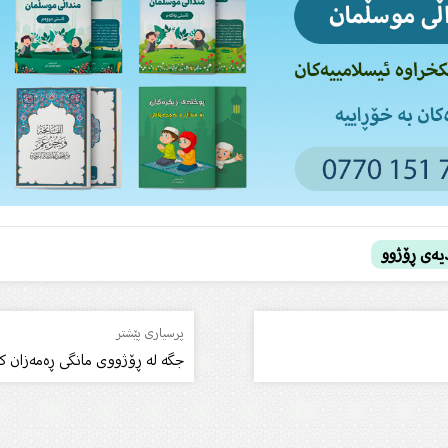
دیەى ڕۆژوو
پرسیاری پێشتر
جگە لە ڕۆژووى مانگى ڕەمەزان ک