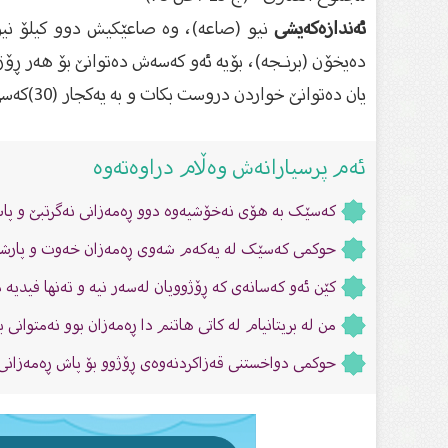
ئه‌ندازه‌كه‌یشی
ده‌یخۆن (برنـجه‌)، بۆیه‌ ئه‌و كه‌سه‌ش ده‌توانێ بۆ هه‌ر ڕۆ
یان ده‌توانێ خواردن دروست بكات و به‌ یه‌كجار (30)كه‌سی هه‌ژار بانگ بكات و نانیان بداتێ.
ئەم پرسیارانەش وەڵام دراوەتەوە
کەسێک بە هۆى نەخۆشیەوە دوو ڕەمەزانى نەگرتبێ و پاشان
حوکمی کەسێک لە یەکەم شەوی ڕەمەزان خەوت و پارشێو 
کێن ئەو کەسانەى کە ڕۆژوویان لەسەر نیە و تەنها فیدیە 
من له بریتانیام له‌ كاتى هاتنم دا ڕه‌مه‌زان بوو نه‌متوانى 
حوكمی دواخستنی قەزاكردنەوەی ڕۆژوو بۆ پاش ‏ڕەمەزانی 