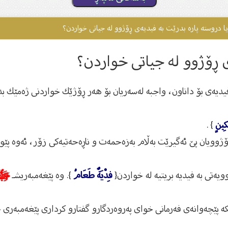
یا دروسته‌ پاره‌ بدرێت به‌ فیدیه‌ى ڕۆژوو له‌ جیاتى خواردن؟
‌ى ڕۆژوو له‌ جیاتى خواردن؟
فیدیه‌ی بۆ داناون، واجبه‌ له‌سه‌ریان بۆ هه‌ر ڕۆژێك خواردنی ژه‌مێك بده
كِينٍ
} .
ۆژوویان پێ ئه‌گیرێت به‌ڵام به‌زه‌حمه‌ت و ناڕه‌حه‌تیه‌كی زۆر، ئه‌وه‌ پێ
ویه‌تی به‌ فیدیه‌ بریتیه‌ له‌ خواردن{
فِدْيَةٌ طَعَامُ
}. وه‌ پێغه‌مبه‌ریشـ
ﷺ
كه‌ پێچه‌وانه‌ی فه‌رمانی خوای په‌روه‌ردگارو گفتارو كرداری پێغه‌مبه‌ری 