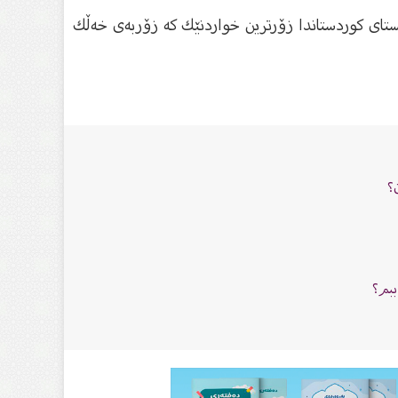
نه‌ له‌م سه‌رده‌مه‌ی ئێستای كوردستاندا زۆرترین خواردنێك كه‌ زۆربه‌ی خه‌ڵك
؟
ببم؟