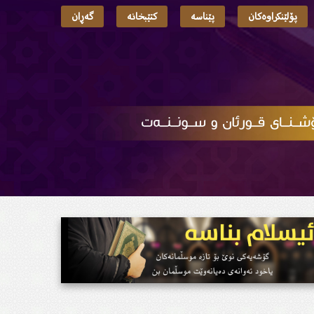
پۆلێنکراوەکان
پێناسە
کتێبخانە
گەڕان