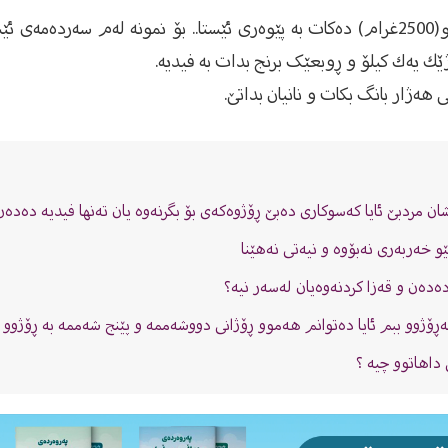
نیو (صاعه‌)، وه‌ صاعێكیش دوو كیلۆ نیو(2500غرام) ده‌كات به‌ پێوه‌ری ئێستا.. بۆ نمو
ژێك یه‌ك كیلۆ و ڕوبعێک برنج بدات به‌ فیدیه‌.
 مردبێ ئایا کەسوکارى دەبێ ڕۆژوەکەى بۆ بگرنەوە یان تەنها فیدیە دەدەن
خەربەری نەبۆوە و نیەتی نەهێنا
دەدەن و قەزا کردنەوەیان لەسەر نیە؟
به‌ڕۆژوو ببم ئایا ده‌توانم هه‌موو ڕۆژانى دووشه‌ممه‌ و پێنج شه‌ممه‌ به‌ ڕۆژوو 
داهاتوو چیە ؟