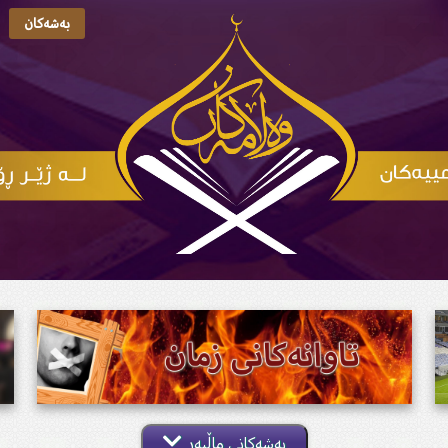
بەشەکان
بەشەکانی ماڵپەڕ