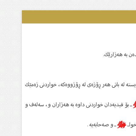
‌ن به‌ هه‌ژارێك.
ویسته‌ له‌ باتی هه‌ر ڕۆژه‌ی له‌ ڕۆژووه‌كه‌، خواردنی ژه‌مێك
ـ بۆ فیدیه‌دان خواردنی داوه‌ به‌ هه‌ژاران و، سه‌له‌ف و
خواـ
ﷺ
ـ و صه‌حابه‌یه‌ .