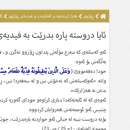
ڕۆژوو
قەزا کردنەوە و کەفارەت و فیدیەى ڕۆژوو
ئا
ئایا دروسته‌ پاره‌ بدرێت به‌ فیدیه
ئه‌و كه‌سانه‌ی كه‌ شه‌رع مۆڵه‌تی پێداون ڕۆژوو نه‌گرن و، 
به‌ڵگه‌ش بۆ ئه‌وه‌:
خودا ده‌فه‌مووێ:{
وَعَلَى الَّذِينَ يُطِيقُونَهُ فِدْيَةٌ طَعَامُ مِسْ
واته‌: «ئه‌وكه‌سانه‌ش كه‌ نه‌خۆش نین و له‌ سه‌فه‌ردا نین، ڕ
بده‌ن به‌ هه‌ژارێك».
ئه‌وه‌ی كه‌ له‌ ئایه‌ته‌كه‌دا دیاری كراوه‌و خودای گه‌وره‌ كردو
پێشینی ئه‌و ئوممه‌ته‌ش هه‌روایان كردووه‌.
بۆیه‌ دروست نییه‌ له‌ جیاتی ئه‌و خواردنه‌ پاره‌بدرێت، چون
مجموع الفتاوى - (ج 25 / ص 73)