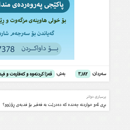
سەردان:
بەش:
٣,١٨٢
قەزا کردنەوە و کەفارەت و فی
پرسیاری دواتر
بڕی ئەو خواردنە چەندە كە دەدرێت بە فەقیر بۆ فدیەی ڕۆژوو؟