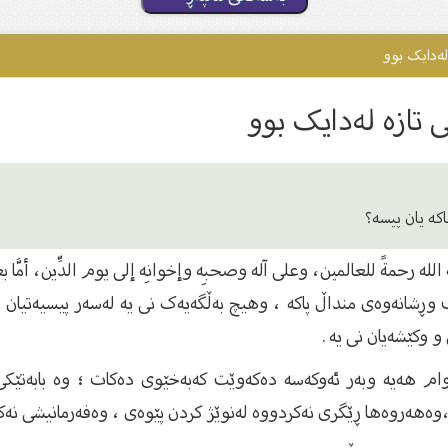
لەدایک بوو
تازە لەدایک بوو
اکە یان پیسە؟
الله رحمةً للعالمين، وعلى آله وصحبِه وإخوانِه إلى يوم الدِّين، أمَّا ب
ف وڕشانەوەی منداڵ پاکە ، وهیچ بەڵگەیەک نی یە لەسەر پیسیەتیان 
و وکێشەیان نی یە .
م هەیە وبەر ئەوکەسە دەکەوێت کەبەخێوی دەکات ؛ وە بابەتێکی 
ەهەروەها ڕێگری نەکردووە لەنوێژ کردن پێوەی ، وەفەرمانیشی نەکرد