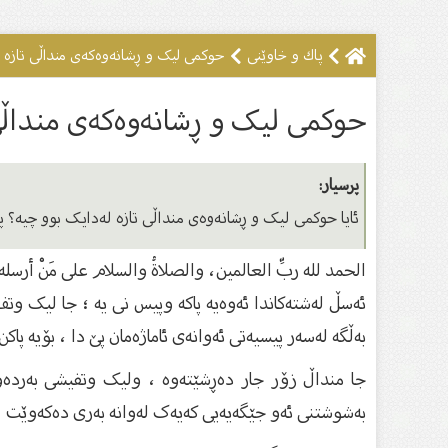
پاك و خاوێنى
حوکمى لیک و ڕشانەوەکەی منداڵی تازە 
حوکمى لیک و ڕشانەوەکەی منداڵی 
پرسیار:
ئایا حوکمى لیک و ڕشانەوەی منداڵی تازە لەدایک بوو چیە؟ پ
الحمد لله ربِّ العالمين، والصلاةُ والسلام على مَنْ أرسله 
ئەسڵ لەشتەکاندا ئەوەیە پاکە وپیس نی یە ؛ جا لیک وت
بەڵگە لەسەر پیسیەتی ئەوانەی ئاماژەمان پێ دا ، بۆیە پاکن 
جا منداڵ زۆر جار دەڕشێتەوە ، ولیک وتفیشی بەردەوا
بەشوشتنی ئەو جێگەیەیی کەیەک لەوانە بەری دەکەوێت ،و