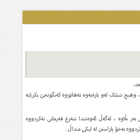
عد:
، وهیچ شتێک لەو بارەیەوە نەهاتووە کەبگونجێ بکرێتە
بەر بڵاوە ، لەگەڵ ئەوەشدا شەرع فەرمانی نەکردووە
ووە بەخۆ پاراستن لە لیکى منداڵ .