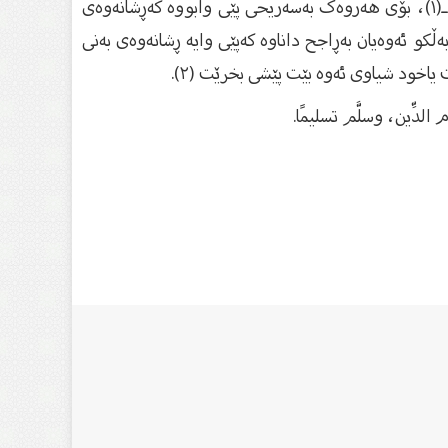
جا ئەو کۆدەنگیەیی کەباس دەکرێت لەسەر پیسی ڕشانەوەی مندال هەڵدەوەشێتەوە بەموخالەفەکردنی ابنِ حزمٍ ـ رحمه الله ـ(١)، بۆی هەروەک بەسەریحی پێی وابووە کەڕشانەوەی
ڵکو ئەوەیان بەڕاجح داناوە کەپێی وایە ڕشانەوەی بەنی
یاخود شیاوی ئەوە بێت پێشی بخرێت (٢).
الدِّين، وسلَّم تسليمًا.