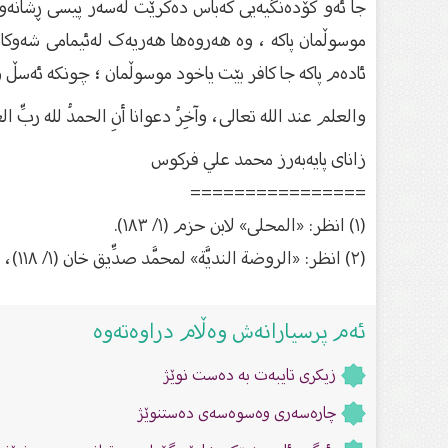
موسوڵمان پاکە ، وە هەروەها هەریەک لەئیمامی شەوکانی 
ئادەم پاکە جا کافر بێت یاخود موسوڵمان ؛ چونکە ئەسڵ و
والعلم عند الله تعالى، وآخِرُ دعوانا أنِ الحمدُ لله ربِّ ال
زاناى پایەبەرز محمد علي فركوس
================
(١) انظر: «المحلى» لابن حزم (١/ ١٨٣).
(٢) انظر: «الروضة النديَّة» لمحمَّد صدِّيق خان (١/ ١١٨)، «السيل الجرَّار» للشوكاني (١/ ٤٣).
ئەم پرسیارانەش وەڵام دراوەتەوە
زيكری تایبەت بە دەست نوێژ
چارەسەری وەسوەسەی دەستنوێژ