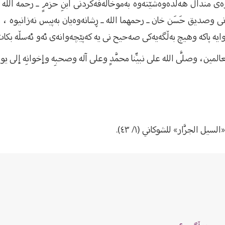
وصدیق حَسَن خان ـ رحمهما الله ـ ڕشانەوەیان بەپیس نەزانیوە ، بە
ایە پاکە وهیچ بەڵگەیەکی صەحیح نی یە کەپێچەوانەی ئەو ئەسڵە بکات 
عالمين، وصلَّى الله على نبيِّنا محمَّدٍ وعلى آله وصحبِه وإخوانِه إلى يوم 