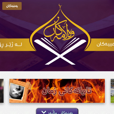
بەشەکان
بەشەکانی ماڵپەڕ