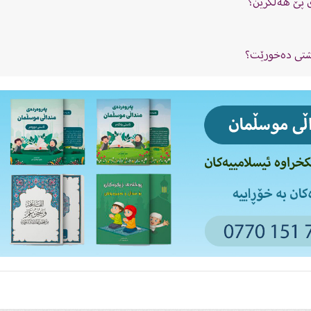
ی پێ هەڵگرین؟
گوشتی دەخورێت؟