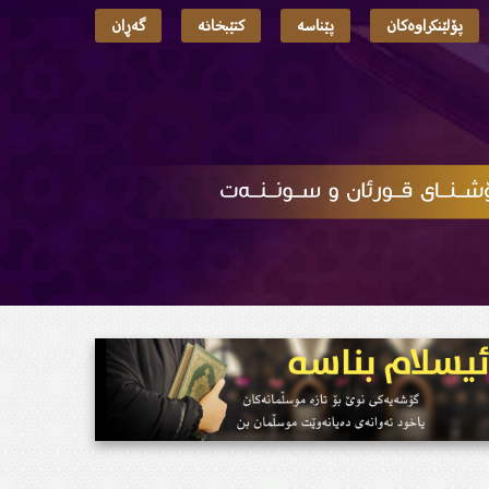
پۆلێنکراوەکان
پێناسە
کتێبخانە
گەڕان