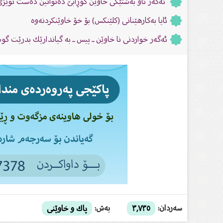
ئەگەر ئاو بەشتێكی خاوێن گۆڕابێ دەتوانین دەست نوێژ
ئایا بەكارهێنانی (كلێنكس) بۆ خۆ خاوێنكردنەوە
ئەگەر خواردنی نا خاوێن ـ پیس ـ بە گیاندارێك بدرێت 
سەردان:
بەش:
٣,٧٣٥
پاك و خاوێنى