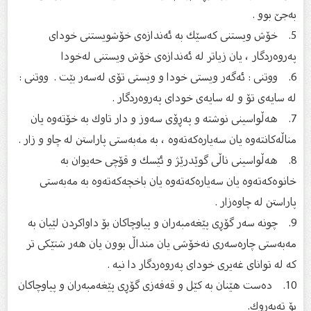
بەجێ‌ بوو .
5. خۆش ویستنی كەسێك بە ئەندازەی خۆشویستنی خودای
پەروەردگار ، یان زیاتر لە ئەندازەی خۆش ویستنی لەخودا
6. ووتنی : ئەگەر ویستی خودا و ویستی تۆی لەسەر بێت . ووتنی :
لە سایەی تۆ و لە سایەی خودای پەروەردگار .
7. هەڵواسینی نوشتە و پەڕۆی سەوز و دار تاوك بە خۆتەوە یان
مناڵەكانتەوە یان سەیارەكەتەوە ، بە مەبەستی پاراستن لە چاو و زار .
8. هەڵواسینی ناڵی گوێدرێژ و ئێسك و قۆچی حەیوان بە
خانوەكەتەوە یان سەیارەكەتەوە یان باخچەكەتەوە بە مەبەستی
پاراستن لە چاوەزار .
9. چونە سەر گۆڕی پێغەمبەران و پیاوچاكان بۆ داواكردن لێیان بە
مەبەستی چارەسەری نەخۆشی یان منداڵ بوون یان هەر شتێكی تر
كە لە توانای غەیری خودای پەروەردگار دا نیە .
10. دەست هێنان بە كێل و قەفەزی گۆڕی پێغەمبەران و پیاوچاكان
بۆ تەبەڕوك.