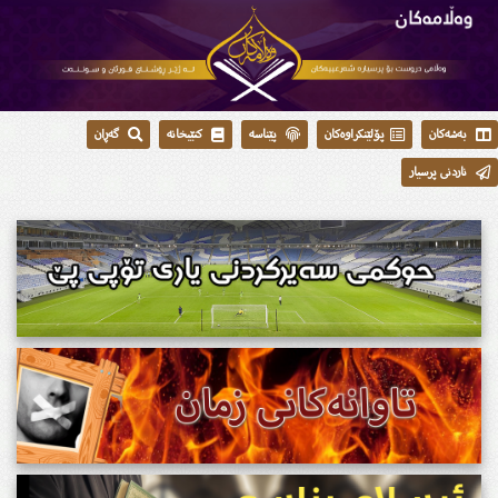
بەشەکان
پۆلێنکراوەکان
پێناسە
کتێبخانە
گەڕان
ناردنی پرسیار