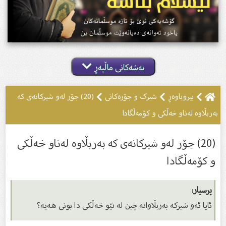
بەشەکانی ماڵپەڕ
بیروباوه‌ڕ
شیرک و جۆرەکانى
(20) جۆر لەو شیركانەى کە
بەربڵاوە لەناو خەڵکی و کۆمەڵگادا
(20) جۆر لەو شیركانەى کە بەربڵاوە لەناو خەڵکی
و کۆمەڵگادا
پرسیار:
ئایا ئەو شیرکە بەربڵاوانە چین لە نێو خەڵکی دا بونى هەیە؟