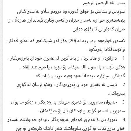
بسم الله الرحمن الرحیم
سوپاس و ستایش بۆ خواى گەورە وە درودو سڵاو لە سەر گیانى
پێغەمبەرى خوا وە لەسەر خێزان و كەس وكارى ئیماندارو هاوەڵان و
شوێن كەوتوانى تا رۆژى دوایى.
ئەمەى خوارەوە بریتی یە لە (20) جۆر لەو شیرکانەى کە لەنێو خەڵکی
و کۆمەڵگادا بەربڵاوە :
1. داواكردن و هانا بردن و پەنا گرتن لە غەیری خودای پەروەردگار ،
وەكو: بڵێت ، یا رسول الله شیفام بۆ بنێرە ، یا شیخ عبدالقادر
گەیلانی بمپارێزە ، بەهانامەوە وەرە ، ڕزقم زیاد بكە .
2. ترسان لە غەیری خودای پەروەردگار ، وەكو ترسان لە گۆڕی
پیاوچاكان.
3. حەیوان سەربڕین بۆ غەیری خودای پەروەردگار ، وەكو حەیوان
سەربڕین لەسەر گۆڕی پیاوچاكان یان بۆ جنۆكەكان .
4. نەزركردن بۆ غەیری خودای پەروەردگار ، وەكو حەیوانێك لەسەر
خۆی نەزر بكات بۆ گۆڕی پیاوچاكێك هەر كاتێك كارەكەی بۆ جێ‌