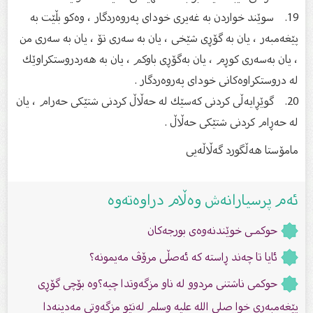
19. سوێند خواردن بە غەیری خودای پەروەردگار ، وەكو بڵێت بە
پێغەمبەر ، یان بە گۆڕی شێخی ، یان بە سەری تۆ ، یان بە سەری من
، یان بەسەری كوڕم ، یان بەگۆڕی باوكم ، یان بە هەردروستكراوێك
لە دروستكراوەكانی خودای پەروەردگار .
20. گوێڕایەڵی كردنی كەسێك لە حەڵاڵ كردنی شتێكی حەرام ، یان
لە حەڕام كردنی شتێكی حەڵاڵ .
مامۆستا هەڵگورد گەڵاڵەیی
ئەم پرسیارانەش وەڵام دراوەتەوە
حوکمـی خوێندنەوەی بورجەکان
ئایا تا چەند ڕاستە کە ئەصڵى مرۆڤ مەیمونە؟
حوكمى ناشتنى مردوو لە ناو مزگەوتدا چیە؟وە بۆچی گۆڕى
پێغەمبەرى خوا صلى الله علیه وسلم لەنێو مزگەوتى مەدینەدا