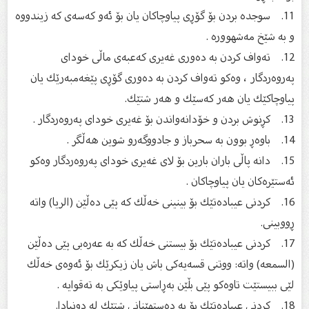
11. سوجدە بردن بۆ گۆڕی پیاوچاكان یان بۆ ئەو كەسەی كە زیندووە
و بە شێخ مەشهوورە .
12. تەواف كردن بە دەوری غەیری كەعبەی ماڵی خودای
پەروەردگار ، وەكو تەواف كردن بە دەوری گۆڕی پێغەمبەرێك یان
پیاوچاكێك یان هەر كەسێك و هەر شتێك.
13. كڕنوش بردن و خۆدانەواندن بۆ غەیری خودای پەروەردگار .
14. باوەڕ بوون بە سحرباز و جادووگەرو شوین هەڵگر .
15. دانە پاڵی باران بارین بۆ لای غەیری خودای پەروەردگار وەكو
ئەستێرەكان یان پیاوچاكان .
16. كردنی عیبادەتێك بۆ بینینی خەڵك كە پێی دەڵێن (الریا) واتە
ڕووبینی.
17. كردنی عیبادەتێك بۆ بیستنی خەڵك كە بە عەرەبی پێی دەڵێن
(السمعە) واتە: ووتنی قسەیەكی باش یان زیكرێك بۆ ئەوەی خەڵك
لێی ببیستێت تاوەكو پێی بڵێن بەڕاستی پیاوێكی بە تەقوایە .
18. كردنی عیبادەتێك بۆ بە دەستهێنانی شتێك لە دونیادا.