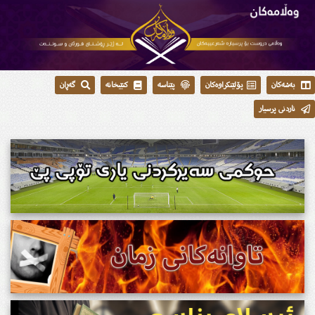
بەشەکان
پۆلێنکراوەکان
پێناسە
کتێبخانە
گەڕان
ناردنی پرسیار