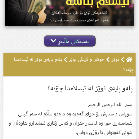
بەشەکانی ماڵپەڕ
نوێژ
حوکم و گرنگى نوێژ
پلەو پایەی نوێژ لە ئیسلامدا
چۆنە؟
پلەو پایەی نوێژ لە ئیسلامدا چۆنە؟
بسم الله الرحمن الرحیم
سوپاس و ستایش بۆ خواى گەورە وە درودو سڵاو لە سەر گیانى
پێغەمبەرى خوا وە لەسەر خێزان و كەس وكارى ئیماندارو هاوەڵان و
شوێن كەوتوانى تا رۆژى دوایى.