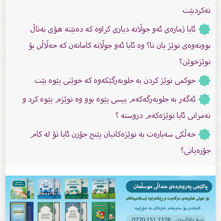
نەکردبێت
ئایا ژمارەی ئەو جوڵانە دیاری كراوە كە دەبێتە هۆی بەتاڵ
بوونەوەی نوێژ یان نا؟ وە ئایا ئەو جوڵانە كامانەن كە حەڵاڵن بۆ
نوێژخوێن؟
حوکمی نوێژ کردن بە جلوبەرگێکەوە کە خوێنی پێوە بێت
ئەگەر بە جلوبەرگەکەم پیسی پێوە بوو وە نوێژم پێوە كرد و
نەمزانی ئایا نوێژەكەم دروستە ؟
خەڵکی سەبارەت بە نوێژەکانیان پێنج جۆرن ئایا تۆ لە کام
جۆرەیانی؟