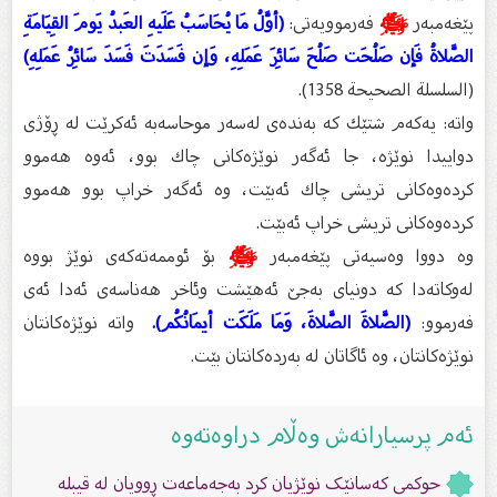
پێغەمبەر
ﷺ
فەرموویەتی:
(أوَّلُ مَا يُحَاسَبُ عَلَيهِ العَبدُ يَومَ القِيَامَةِ
الصَّلاةُ فَإن صَلُحَت صَلُحَ سَائِرَ عَمَلِهِ، وَإن فَسَدَتَ فَسَدَ سَائِرُ عَمَلِهِ)
(السلسلة الصحيحة 1358).
واتە: یەكەم شتێك كە بەندەی لەسەر موحاسەبە ئەكرێت لە ڕۆژی
دواییدا نوێژە، جا ئەگەر نوێژەكانی چاك بوو، ئەوە هەموو
كردەوەكانی تریشی چاك ئەبێت، وە ئەگەر خراپ بوو هەموو
كردەوەكانی تریشی خراپ ئەبێت.
وە دووا وەسیەتی پێغەمبەر
ﷺ
بۆ ئوممەتەكەی نوێژ بووە
لەوكاتەدا كە دونیای بەجێ‌ ئەهێشت وئاخر هەناسەی ئەدا ئەی
فەرموو:
(الصَّلاةَ الصَّلاةَ، وَمَا مَلَكَت أيمَانُكُم).
واتە نوێژەكانتان
نوێژەكانتان، وە ئاگاتان لە بەردەكانتان بێت.
ئەم پرسیارانەش وەڵام دراوەتەوە
حوکمی کەسانێک نوێژیان کرد بەجەماعەت ڕوویان لە قیبلە