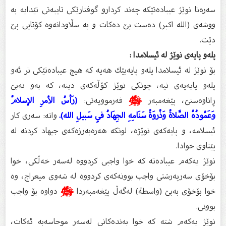
سەرەتا نوێژ عیبادەتێكە چەند كردارو گوفتارێكی تایبەتی تێدایە بە
ووشەی (الله اكبر) دەست پێ‌ دەكات و بە سڵاودانەوە كۆتایی پێ‌
دێت.
پلەو پایەی نوێژ لە ئیسلامدا :
بۆ نوێژ لە ئیسلامدا پلەو پایەیێك هەیە كە هیچ عیبادەتێكی تر ئەو
پلەو پایەیەی نیە، چونكی نوێژ كۆڵەكەی دینە، كە بەو نەبێ‌
ڕاناوەستێ‌، پێغەمبەر
ﷺ
فەرموویەتی:
(رَأسُ الأمرِ الإسلامُ
وَعَمُودُهُ الصَّلاةُ وَذُروَةُ سَنَامِهِ الجِهَادُ فِي سَبيلِ الله).
واتە: سەری كار
ئیسلامە، و پایەكەی نوێژە، لوتكە هەرەبەرزەكەی جیهاد كردنە لە
پێناوی خوادا.
نوێژ یەكەم عیبادەتە كە خوا واجبی كردووە لەسەر خەڵكی، خوا
بۆخۆی سەرپەرشتی واجب بوونەكەی كردووە لە شەوی میعراج، وە
خوا بۆخۆی بەبێ‌ (واسطة) لەگەڵ پێغەمبەردا
ﷺ
دواوە بۆ واجب
بوونی.
نوێژ یەكەم شتە كە خوا بەندەكانی لەسەر موحاسەبە ئەكات،