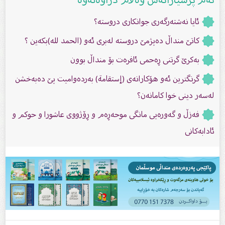
ئایا نەشتەرگەرى جوانكارى دروستە؟
کاتێ منداڵ دەپژمێ دروستە لەبری ئەو (الحمد لله)بکەین ؟
بەکرێ گرتنی ڕەحمى ئافرەت بۆ منداڵ بوون
گرنگترین ئەو هۆكارانەی (إستقامة) بەردەوامیت پێ دەبەخشن
لەسەر دینی خوا کامانەن؟
فەزڵ و گەورەیی مانگى موحەڕەم و ڕۆژووى عاشورا و حوکم و
ئادابەکانى