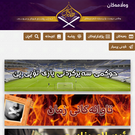
بەشەکان
پۆلێنکراوەکان
پێناسە
کتێبخانە
گەڕان
ناردنی پرسیار