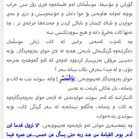
گۆرانی و مۆسیقا، موسڵمانان لەو فلیمانەوە فێری زۆر شتی خراپ
بوونە لەوانە هاوبەش بۆ خوا دانان و خۆشەویستی و دزی و مەی
خواردن و تلیاك كێشان و ناپاكی كردن و چەندەها خراپەی تر ، وە
تەنها كات بەفیڕۆ دانە و هیچ سوودێكیشی نییە.
وە ئەبێت ئەمەش بزانین کە کات ژیانى موسڵمان
دەگرێتەوە،گرنگىیەكى تایبەتى هەیە لە لاى خواى پەروەردگار، بۆیە
دەبینین مرۆڤى بەرپرسیار كردووە لەوەى كە ئەو گەوهەرە بەنرخە
چۆن، و لە چیدا سەرفى بكات بیباتە سەر ؟
خواى پەروەردگار فەرموویەتى: [
وَالْعَصْرِ
] واتە: سوێند بێت بە كات و
زەمانە، یان بەكاتى تایبەت بە عەسر.
ئاشكراشە كە ئەم سوێند خواردنەش لە لایەن خواى پەروەردگارەوە
بە كات و زەمانە، بەڵگەو نیشانەیە لە سەر گرنگى كات، بۆیە
سوێندى پێدەخوات.
وە پێغەمبەرى خواش لەو بارەیەوە فەرموویەتى: "
لا تزول قدما ابن
آدم يوم القيامة من عند ربه حتى يسأل عن خمس....عن عمره فيما