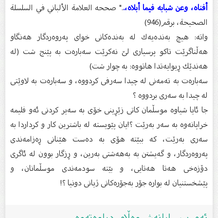
أفناه، وعن شبابه فيما أبلاه،.
." صححه العلامة الألباني في السلسلة
الصحيحة، برقم(946)
واتە: هیچ بەندەیەك لە بەندەكانى خواى پەروەردگار هەنگاو
هەڵناگرێت تاكو پرسیارى لێ نەكرێت سەبارەت بە پێنج شت (لە
هەندێك ڕیوایەتدا هاتووە: بە چوار شت)
سەبارەت بە تەمەنى لە چیدا سەرفى كردووە، و سەبارەت بە لاوێتى
لە چیدا بە سەرى بردووە ؟
جا ئایا شیاوە موسڵمان كاتى زێڕینى خۆى بە سەیر کردنى ئەو فلیمە
خراپانەوە بە سەر بەرێت ؟!یان پێویستە لە باشترین كار و كرداردا بە
سەرى بەرێت، كە ببێتە هۆى بە دەست هێنانى ڕەزامەندى
پەروەردگار، و گەیشتن بە بەهەشتى بەرین، و ڕزگار بوون لە ئاگرى
دۆزەخى هەتا هەتایى، و بێتە سودمەندى موسڵمانان، و
پێشخستنیان لە بوارە جۆر بەجۆرەكانى ژیانى دونیا ؟!
ئەم پرسیارانەش وەڵام دراوەتەوە