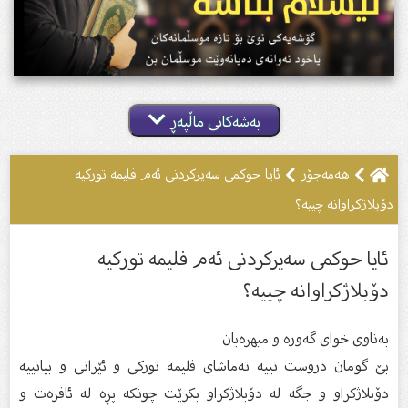
بەشەکانی ماڵپەڕ
هەمەجۆر
ئایا حوكمی سەیركردنی ئەم فلیمە توركیە
دۆبلاژكراوانە چییە؟
ئایا حوكمی سەیركردنی ئەم فلیمە توركیە
دۆبلاژكراوانە چییە؟
بەناوى خواى گەورە و میهرەبان
بێ گومان دروست نییە تەماشای فلیمە توركی و ئێرانی و بیانییە
دۆبلاژكراو و جگە لە دۆبلاژكراو بكرێت چونكە پڕە لە ئافرەت و