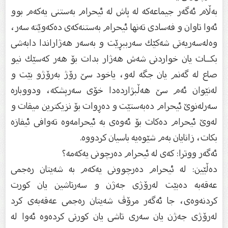
بەڵام ئەگەر جیماعەكە لە پاش لە ئیحرام بەستنى یەكەم بوو
ئەوا تاوان و فەسادى تەنها ئیحرام بەستنەكەى دەكەوێتە سەر،
وەلەسەریەتى شەكێك سەرببڕێت و بەسەر هەژاراندا دابەشی
بكــات یان خواردنى شەش هەژار بدات بۆ هەر كەسێك نیو
صاع لە گەنم یان جگە لەو، یاخود سێ رۆژ بەرۆژو بێت و
لەنێوان ئەم سێ هەڵبژاردەدا خۆى سەرپشكە، ودووبارە
سەرلەنوێ ئیحرام دەبەستێت و دەڕوات بۆ نزیكترین میقات و
لەوێ ئیحرام دەكات بۆ ئەوەى بە ئیحرامەوە تەوافى ئیفازە
بكات، زانایان بەم شێوەیە باسیان كردووە.
ئەگەر ووترا: كەى لە ئیحرام دەرچونى یەكەمە؟
دەڵێین: لە ئیحرام دەرچوونى یەكەم بە شەیتان رەجمى
عەقەبە دەبێت لەرۆژى جەژن و سەرتاشین یان كورت
كردنەوەى، جا ئەگەر مرۆڤ شەیتان رەجمى عەقەبەى كرد
لەرۆژى جەژن یان سەرى تاشی یان كورتى كردەوە ئەوا لە