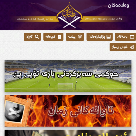
بەشەکان
پۆلێنکراوەکان
پێناسە
کتێبخانە
گەڕان
ناردنی پرسیار