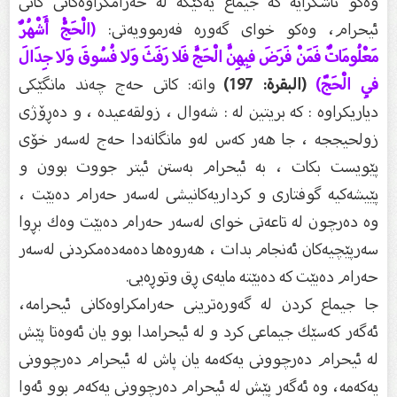
وەكو ئاشكرایە كە جیماع یەكێكە لە حەرامكراوەكانى كاتى
ئیحرام، وەكو خواى گەورە فەرموویەتى:
(الْحَجُّ أَشْهُرٌ
مَعْلُومَاتٌ فَمَنْ فَرَضَ فِيهِنَّ الْحَجَّ فَلا رَفَثَ وَلا فُسُوقَ وَلا جِدَالَ
فِي الْحَجّ)
(البقرة: 197)
واتە: كاتى حەج چەند مانگێكى
دیاریكراوە : كە بریتین لە : شەوال ، زولقەعیدە ، و دەڕۆژى
زولحیججە ، جا هەر كەس لەو مانگانەدا حەج لەسەر خۆى
پێویست بكات ، بە ئیحرام بەستن ئیتر جووت بوون و
پێیشەكیە گوفتارى و كرداریەكانیشى لەسەر حەرام دەبێت ،
وە دەرچون لە تاعەتى خواى لەسەر حەرام دەبێت وەك بڕوا
سەرپێچیەكان ئەنجام بدات ، هەروەها دەمەدەمكردنى لەسەر
حەرام دەبێت كە دەبێتە مایەى ڕق وتوڕەیى.
جا جیماع كردن لە گەورەترینى حەرامكراوەكانى ئیحرامە،
ئەگەر كەسێك جیماعى كرد و لە ئیحرامدا بوو یان ئەوەتا پێش
لە ئیحرام دەرچوونى یەكەمە یان پاش لە ئیحرام دەرچوونى
یەكەمە، وە ئەگەر پێش لە ئیحرام دەرچوونى یەكەم بوو ئەوا