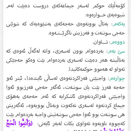
كۆمەڵێك حوكم لەسەر جیماعەكەى دروست دەبێت لەم
شیوەیەى خــوارەوە:
یەكەم
: بەتاڵ بوونەوەى حەجەكەى بەشێوەیەك كە شوێنى
حەجى سوننەت و فەرزیش ناگرێــتـەوە.
دووەم
: تـــاوان.
سێ یەم
: بەردەوام بوون لەسەرى، واتە لەگەڵ ئەوەى كە
بەتاڵیشە هەر دەبێت لەسەرى بەردەوام بێت وەكو حەجێكى
تەواو لە هەموو حوكمەكانیدا.
چوارەم
: واجبێتى قەزاكردنەوەى لەساڵى ئایندەدا، ئیتر ئەو
حەجە فەرز بێت یان سوننەت، ئەگەر حەجى فەرزبوو ئەوا
واجبێتى قەزاكردنەوەى ئاشكرایە كە ئەم حەجەى بەهۆى
جیماع كردنەوە لەسەرى نەكەوت وبەتاڵ بوویەوە، ئەگەریش
هى سوننەت بوو ئەوا حەجى سوننەتیش واجبە بەردەوام بێت
كەچووە ناویەوە تەواوى بكات لەبەر ئایەتى:
(وَأَتِمُّوا الْحَجَّ