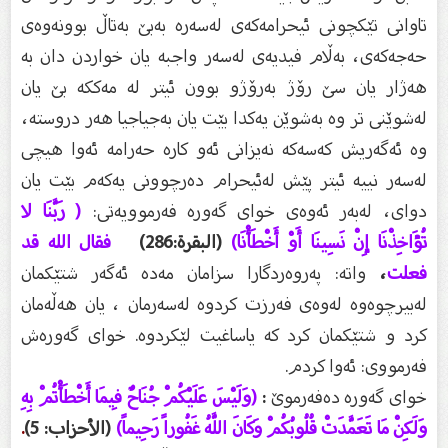
تاوانى تێكچونى ئیحرامەكەى لەسەرە بەبێ بەتاڵ بوونەوەى
حەجەكەى، بەڵام فیدیەى لەسەر واجبە یان خواردن دان بە
هەژار یان سێ رۆژ بەرۆژو بوون ئیتر لە مەككە بێ یان
لەشوێنى تر وە بەشوێن یەكدا بێت یان بەجیاجیا هەر دروستە،
وە ئەگەریش كەسەكە نەیزانى ئەو كارە حەرامە ئەوا هیچی
لەسەر نییە ئیتر پێش لەئیحرام دەرچوونى یەكەم بێت یان
دواى، لەبەر ئەوەى خواى گەورە فەرموویەتى:
( رَبَّنَا لا
تُؤَاخِذْنَا إِنْ نَسِينَا أَوْ أَخْطَأْنَا)
(البقرة:286)
فقال الله قد
فعلت
،
واتە: پەروەردگارا سزامان مەدە ئەگەر شتێكمان
لەبیرچوەوە لەوەى فەرزت كردوە لەسەرمان ، یان هەڵەمان
كرد و شتێكمان كرد كە یاساغیت لێكردوە. خواى گەورەش
فەرمووى: ئەوا كردم.
خواى گەورە دەفەرموێ
:
(وَلَيْسَ عَلَيْكُمْ جُنَاحٌ فِيمَا أَخْطَأْتُمْ بِهِ
وَلَكِنْ مَا تَعَمَّدَتْ قُلُوبُكُمْ وَكَانَ اللَّهُ غَفُوراً رَحِيماً)
(الأحزاب: 5)
.