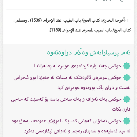
(1
)
أخرجه البخاري: كتاب الحج/ باب الطيب عند الإحرام (1539) . ومسلم :
كتاب الحج/ باب الطيب للمحرم عند الإحرام (1189).
ئەم پرسیارانەش وەڵام دراوەتەوە
حوکمی چەند بارە کردنەوەی عومڕە لە ڕەمەزاندا
حوكمی عومڕەی ئافرەتێک لە میقات لە حەیزدا بوو ئیحرامی
بەست و دوای پاک بوونەوە عومڕەی کرد
حوکمی یەك تەواف و یەك سەعى بەسە بۆ كەسێك كە حەجى
قارن بكات
حوکمی نەخۆش کەوتنی کەسێک لەڕۆژی عەرەفە، بەهۆیەوە
لە مینا نەمایەوە و شەیتان رەجم و تەوافی ئیفازەشی نەکرد