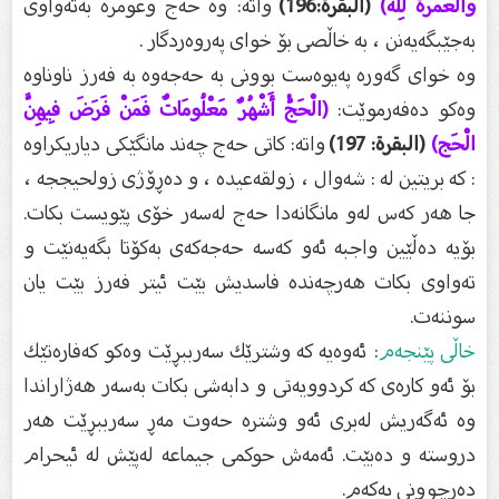
وَالْعُمْرَةَ لِلَّه)
(البقرة:196)
واتە: وە حەج وعومرە بەتەواوى
بەجێبگەیەنن ، بە خاڵصى بۆ خواى پەروەردگار .
وە خواى گەورە پەیوەست بوونى بە حەجەوە بە فەرز ناوناوە
وەكو دەفەرموێت:
(الْحَجُّ أَشْهُرٌ مَعْلُومَاتٌ فَمَنْ فَرَضَ فِيهِنَّ
الْحَج)
(البقرة: 197)
واتە: كاتى حەج چەند مانگێكى دیاریكراوە
: كە بریتین لە : شەوال ، زولقەعیدە ، و دەڕۆژى زولحیججە ،
جا هەر كەس لەو مانگانەدا حەج لەسەر خۆى پێویست بكات.
بۆیە دەڵێین واجبە ئەو كەسە حەجەكەى بەكۆتا بگەیەنێت و
تەواوى بكات هەرچەندە فاسدیش بێت ئیتر فەرز بێت یان
سوننەت.
خاڵى پێنجەم
: ئەوەیە كە وشترێك سەرببڕێت وەكو كەفارەتێك
بۆ ئەو كارەى كە كردوویەتى و دابەشى بكات بەسەر هەژاراندا
وە ئەگەریش لەبرى ئەو وشترە حەوت مەڕ سەرببڕێت هەر
دروستە و دەبێت. ئەمەش حوكمى جیماعە لەپێش لە ئیحرام
دەرچوونى یەكەم.