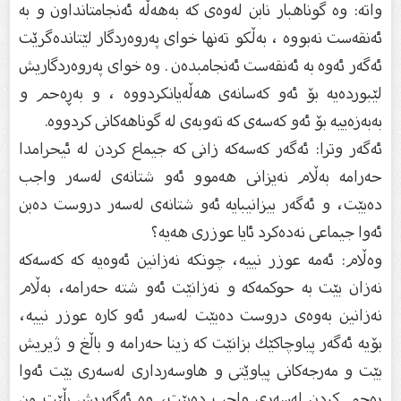
واتە: وە گوناهبار نابن لەوەى كە بەهەڵە ئەنجامتانداون و بە
ئەنقەست نەبووە ، بەڵكو تەنها خواى پەروەردگار لێتاندەگرێت
ئەگەر ئەوە بە ئەنقەست ئەنجامبدەن . وە خواى پەروەردگاریش
لێبوردەیە بۆ ئەو كەسانەى هەڵەیانكردووە ، و بەڕەحم و
بەبەزەییە بۆ ئەو كەسەى كە تەوبەى لە گوناهەكانى كردووە.
ئەگەر وترا: ئەگەر كەسەكە زانى كە جیماع كردن لە ئیحرامدا
حەرامە بەڵام نەیزانى هەموو ئەو شتانەى لەسەر واجب
دەبێت، و ئەگەر بیزانیبایە ئەو شتانەى لەسەر دروست دەبن
ئەوا جیماعى نەدەكرد ئایا عوزرى هەیە؟
وەڵام: ئەمە عوزر نییە، چونكە نەزانین ئەوەیە كە كەسەكە
نەزان بێت بە حوكمەكە و نەزانێت ئەو شتە حەرامە، بەڵام
نەزانین بەوەى دروست دەبێت لەسەر ئەو كارە عوزر نییە،
بۆیە ئەگەر پیاوچاكێك بزانێت كە زینا حەرامە و باڵغ و ژیریش
بێت و مەرجەكانى پیاوێتى و هاوسەردارى لەسەرى بێت ئەوا
رەجم كردن لەسەرى واجب دەبێت، وە ئەگەریش بڵێت من