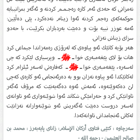
نەمزانى كە حەدى ئەم كارە رەجـمـم كردنە و ئەگەر بمزانیبایە
حوكمەكەى رەجم كردنە ئەوا زینام نەدەكرد، پێى دەڵێین:
ئەمە عوزر نییە بۆت و دەبێت بەردباران بكرێیت، با حەدو
سزاى زیناش نەزانى.
هەر بۆیە كاتێك ئەو پیاوەى كە لەرۆژى رەمەزاندا جیماعى كرد
هات بۆ لاى پێغەمبەرى خوا
ـ
ﷺ
ـ
وپرسیارى لێكرد كە چى
لەسەرە، پێغەمبەرى خوا
ـ
ﷺ
ـ
كەفارەتى لەسەر ئیلزام كرد
لەكاتێكدا ئەو پیاوە نەزان بوو بە دەرئەنجامى ئەو كارەى كەچى
لێ دەكەوێتەوە، ئەمەش ئەوە دەگەیەنێت كە مرۆڤ ئەگەر
تاوانێكى كرد و حەرامێكى شكاند ئەوا شوێنەوارى ئەو تاوانەى
لەسەر دروست دەبێت ئەگەریش ئەو شوێنەوارانە نەزانێت
لەكاتى ئەنجامدانى تاوانەكەدا.
سەرچاوە : کتێبی فتاوى أرکان الإسلام: زاناى پایەبەرز : محمد بن
صالح العثیمین - رحمه الله
-