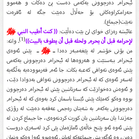
ئیحرام دەرچوونى یەكەمى دەست پێ دەكات و هەموو
حەرامكراوەكانى بۆ حەڵاڵ دەبێت جگە لە ئافرەت
نەبێت(جیماع).
عائیشە رەزاى خواى لێ بێت دەڵێت:
(( كنت أطيب النبي
ﷺ
(1)
لإحرامه قبل أن يحرم ولحله قبل أن يطوف بالبيت))
.
واتە:
من بۆنى خۆشم لە پێغەمبەر دەدا
ـ
ﷺ
ـ
پێش ئەوەى
ئیحرام ببەستێت و هەروەها لە ئیحرام دەرچوونى یەكەمى
پێش ئەوەى تەوافی كەعبە بكات. جا ئەم فەرموودەیە بەڵگەیە
لەسەر ئەوەى كە لە ئیحرام دەرچوونى تەوافی بەدوادا دێت،
و ئەوەش دەخوازێت كە سەرتاشین پێش لە ئیحرام دەرچوون
بووە وەكو كەمێك پێش ئێستا باسمان كرد بەوەى كە لە ئیحرام
دەرچوونى یەكەم بە شەیتان رەجمى عەقەبە دەبێت لە رۆژى
جەژندا یان سەرتاشین یان كورت كردنەوەى، جا جیماع كردن لە
پێش ئەوە ئەو پێنج خاڵەى ئاماژەمان پێى كرد لەسەرى دروست
دەبن، وە ئەگەریش جیماعەكە لەپاش ئەوەبوو ئەوا وەكو وتمان