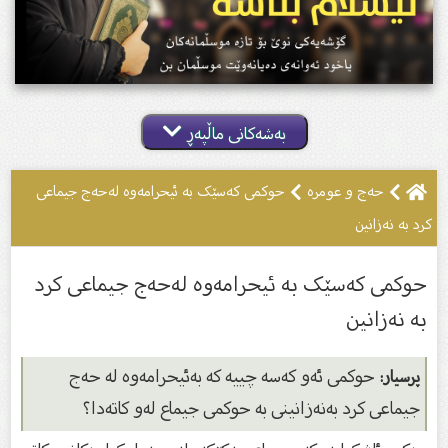
بەشەکانی ماڵپەڕ
حەج و عومرە
حوکمی کەسێک بە ئیحرامەوە لەحەج جیماعی
کرد بە نەزانین
حوکمی کەسێک بە ئیحرامەوە لەحەج جیماعی کرد
بە نەزانین
حوكمى ئەو كەسە چییە كە بەئیحرامەوە لە حەج
پرسیار:
جیماعى كرد بەنەزانینى بە حوكمى جیماع لەو كاتەدا؟