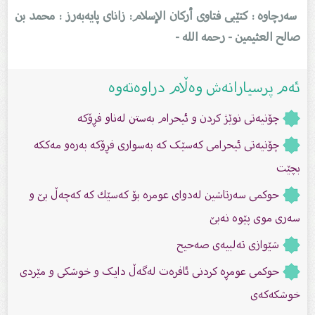
سەرچاوە : کتێبی فتاوى أرکان الإسلام: زاناى پایەبەرز : محمد بن
صالح العثیمین - رحمه الله
-
ئەم پرسیارانەش وەڵام دراوەتەوە
چۆنیەتی نوێژ کردن و ئیحرام بەستن لەناو فڕۆکە
چۆنیەتی ئیحرامی کەسێک کە بەسواری فڕۆکە بەرەو مەککە
بچێت
حوكمی سەرتاشین لەدوای عومرە بۆ كەسێك كە كەچەڵ بێ و
سەری موی پێوە نەبێ
شێوازى تەلبیەى صەحیح
حوكمی عومڕە کردنی ئافرەت لەگەڵ دایک و خوشکی و مێردی
خوشکەکەی