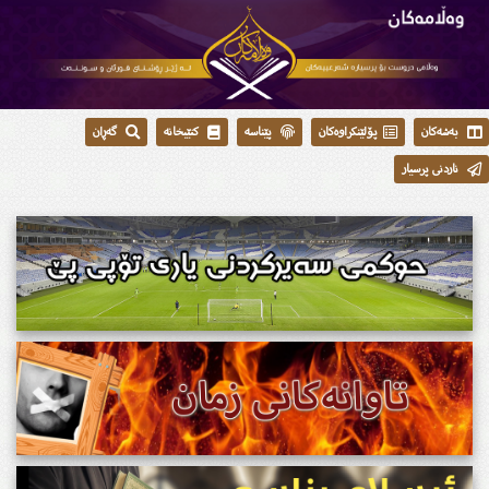
بەشەکان
پۆلێنکراوەکان
پێناسە
کتێبخانە
گەڕان
ناردنی پرسیار