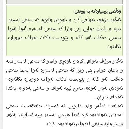
وەڵامی پرسیارەکە بە پوختی:
ئەگەر مرۆڤ تەوافی كرد و باوەڕى وابوو كە سەعى لەسەر
نییە و پاشان دوایی پێى وترا كە سەعى لەسەرە ئەوا تەنها
سەعى دەكات ئەو كاتە و پێویست ناكات تەواف دووبارە
بكاتەوە
ئەگەر مرۆڤ تەوافی كرد و باوەڕى وابوو كە سەعى لەسەر نییە
و پاشان دوایی پێى وترا كە سەعى لەسەرە ئەوا تەنها سەعى
دەكات ئەو كاتە و پێویست ناكات تەواف دووبارە بكاتەوە،
ئەوەش لەبەر ئەوەى مەرج نییە تەواف و سەعى بەدواى یەكدا
ئەنجام بدرێن.
تەنانەت ئەگەر واى دابنێین كە كەسێك بەئەنقەست سەعى
لەدواى تەوافەوە كرد ئەوا هیچی لەسەر نییە ئاساییە، بەڵام
باشتر وایە سەعى لەدواى تەوافەوە بكات.