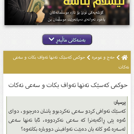
بەشەکانی ماڵپەڕ
حەج و عومرە
حوكمی کەسێک تەنها تەواف بکات و سەعی
نەکات
حوكمی کەسێک تەنها تەواف بکات و سەعی نەکات
پرسیار:
كەسێك تەوافی كردو سەعى نەكردبوو پاشان دەرچوو، دواى
ئەوە پێى ڕاگەیەنرا كە سەعى نەكردووە، ئایا تەنها سەعى
لەسەرە ئەو كاتە یان دەبێت تەوافیش دووبارە بكاتەوە؟