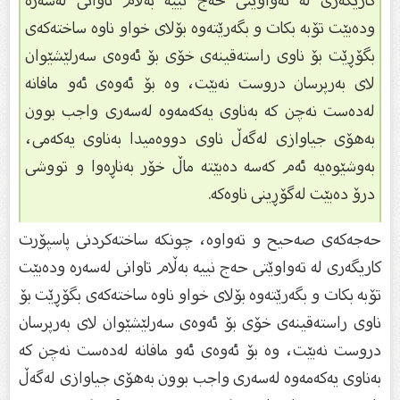
كاریگەرى لە تەواوێتى حەج نییە بەڵام تاوانى لەسەرە
ودەبێت تۆبە بكات و بگەرێتەوە بۆلاى خواو ناوە ساختەكەى
بگۆڕێت بۆ ناوى راستەقینەى خۆى بۆ ئەوەى سەرلێشێوان
لاى بەرپرسان دروست نەبێت، وە بۆ ئەوەى ئەو مافانە
لەدەست نەچن كە بەناوى یەكەمەوە لەسەرى واجب بوون
بەهۆى جیاوازى لەگەڵ ناوى دووەمیدا بەناوى یەكەمى،
بەوشێوەیە ئەم كەسە دەبێتە ماڵ خۆر بەناڕەوا و تووشی
درۆ دەبێت لەگۆڕینى ناوەكە.
حەجەكەى صەحیح و تەواوە، چونكە ساختەكردنى پاسپۆرت
كاریگەرى لە تەواوێتى حەج نییە بەڵام تاوانى لەسەرە ودەبێت
تۆبە بكات و بگەرێتەوە بۆلاى خواو ناوە ساختەكەى بگۆڕێت بۆ
ناوى راستەقینەى خۆى بۆ ئەوەى سەرلێشێوان لاى بەرپرسان
دروست نەبێت، وە بۆ ئەوەى ئەو مافانە لەدەست نەچن كە
بەناوى یەكەمەوە لەسەرى واجب بوون بەهۆى جیاوازى لەگەڵ