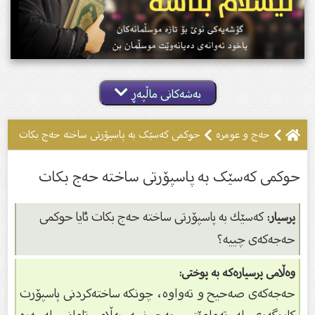
بەشەکانی ماڵپەڕ
حەج و عومرە
حوکمی کەسێک بە پاسپۆرتی ساختە حەج بکات
حوکمی کەسێک بە پاسپۆرتی ساختە حەج بکات
كەسێك بە پاسپۆرتى ساختە حەج بكات ئایا حوكمى
پرسیار:
حەجەكەى چییە؟
وەڵامی پرسیارەکە بە پوختی:
حەجەكەى صەحیح و تەواوە، چونكە ساختەكردنى پاسپۆرت