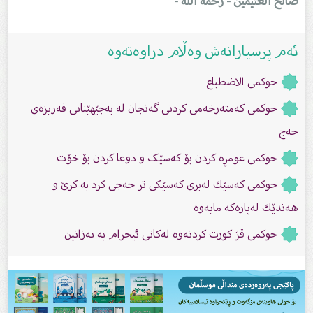
صالح العثیمین - رحمه الله
-
ئەم پرسیارانەش وەڵام دراوەتەوە
حوكمی الاضطباع
حوکمی کەمتەرخەمی کردنی گەنجان لە بەجێهێنانی فەریزەی
حەج
حوکمی عومڕە کردن بۆ کەسێک و دوعا کردن بۆ خۆت
حوکمی كەسێك لەبرى كەسێكى تر حەجى كرد بە كرێ و
هەندێك لەپارەكە مایەوە
حوکمی قژ کورت کردنەوە لەکاتی ئیحرام بە نەزانین